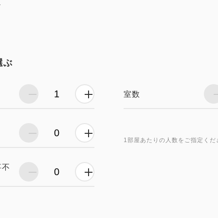
し
選ぶ
室数
1部屋あたりの人数をご指定くだ
事不