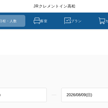
JRクレメントイン高松
日程・人数
客室
プラン