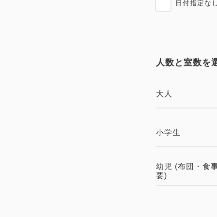
日付指定な
人数と室数を
大人
小学生
幼児 (布団・食
要)