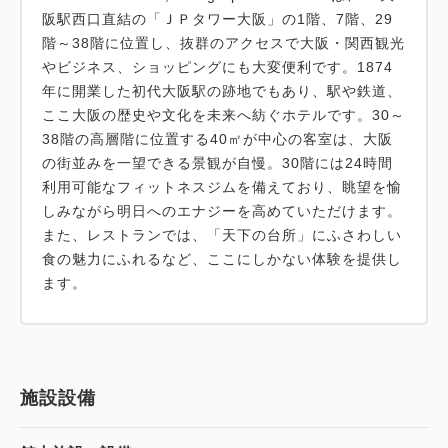
阪駅西口直結の「ＪＰタワー大阪」の1階、7階、29
階～38階に位置し、抜群のアクセスで大阪・関西観光
やビジネス、ショッピングにも大変便利です。1874
年に開業した初代大阪駅の跡地でもあり、駅や鉄道、
ここ大阪の歴史や文化を未来へ紡ぐホテルです。30～
38階の高層階に位置する40㎡が中心の客室は、大阪
の街並みを一望できる景観が自慢。30階には24時間
利用可能なフィットネスジムを備えており、眺望を愉
しみながら明日へのエナジーを高めていただけます。
また、レストランでは、「天下の台所」にふさわしい
食の魅力にふれるなど、ここにしかない体験を提供し
ます。
施設設備