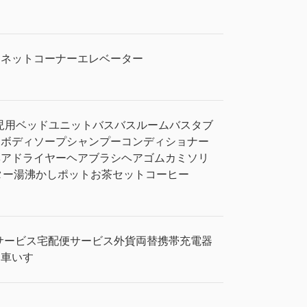
ーネットコーナー
エレベーター
児用ベッド
ユニットバス
バスルーム
バスタブ
ィ
ボディソープ
シャンプー
コンディショナー
ヘアドライヤー
ヘアブラシ
ヘアゴム
カミソリ
ター
湯沸かしポット
お茶セット
コーヒー
サービス
宅配便サービス
外貨両替
携帯充電器
レ
車いす