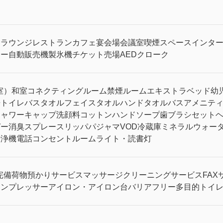
）
ラウンジ
レストラン
カフェ
宴会場
会議室
喫煙スペース
インタ
リー
自動販売機
製氷機
チケット売場
AED
クローク
室）
和室
コネクティングルーム
禁煙ルーム
エキストラベッド
幼
浄トイレ
バスタオル
フェイスタオル
ハンドタオル
バスアメニテ
シャワーキャップ
洗顔料
コットン
ハンドソープ
歯ブラシセット
ガー
消臭スプレー
スリッパ
パジャマ
VOD
冷蔵庫
ミネラルウォー
清浄機
電話
コンセント
ルームライト・読書灯
完備
荷物預かりサービス
マッサージ
クリーニングサービス
FAX
ボンプレッサー
アイロン・アイロン台
バリアフリー
多目的トイ