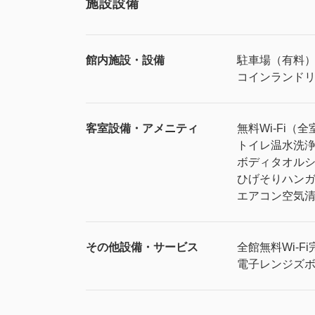
施設設備
館内施設・設備
駐車場（有料
コインランド
客室設備・アメニティ
無料Wi-Fi（全
トイレ
温水洗
ボディタオル
ひげそり
ハン
エアコン
空気
その他設備・サービス
全館無料Wi-Fi
電子レンジ
ズ