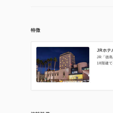
特徴
JRホ
JR「徳
18階建