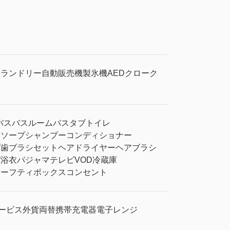
ンランドリー
自動販売機
製氷機
AED
クローク
バス
バスルーム
バスタブ
トイレ
ィソープ
シャンプー
コンディショナー
プ
歯ブラシセット
ヘアドライヤー
ヘアブラシ
パ
浴衣
パジャマ
テレビ
VOD
冷蔵庫
セーフティボックス
コンセント
サービス
外貨両替
携帯充電器
電子レンジ