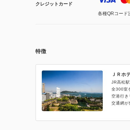
クレジットカード
各種QRコード
特徴
ＪＲホ
JR高松
全300
空港行き
交通網が