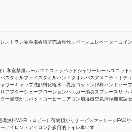
）
レストラン
宴会場
会議室
売店
喫煙スペース
エレベーター
コイ
室）
和室
禁煙ルーム
エキストラベッド
シャワールーム
ユニット
レ
バスタオル
フェイスタオル
ハンドタオル
バスアメニティ
ボデ
シャワーキャップ
洗顔料
化粧水・乳液
コットン
綿棒
ハンドソー
そり
アフターシェーブローション
ハンガー
消臭スプレー
スリッ
ーター
湯沸かしポット
コーヒー
エアコン
加湿器
空気清浄機
電話
完備
無料Wi-Fi（ロビー）
荷物預かりサービス
マッサージ
FAX
サー
アイロン・アイロン台
多目的トイレ
車いす