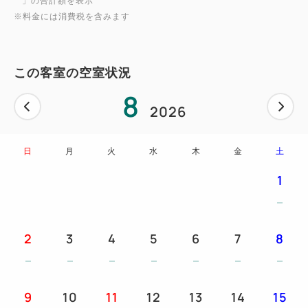
」の合計額を表示
由にご利用いただけます。
※料金には消費税を含みます
【アメニティバーアイテム】
・レザー・シェービングクリーム・シャワーキャッ
この客室の空室状況
プ・ヘアーブラシ・綿棒・コットン・ヘアゴム・歯ブ
8
ラシ＆歯磨き粉
2026
・煎茶・ほうじ茶・コーヒー・シュガー・ミルク・マ
ドラー
日
月
火
水
木
金
土
1
【客室設備＆備品】
・テレビ・冷蔵庫・加湿機能付き空気清浄機・電話・
セーフティーボックス・読書灯・室内用スリッパ・ナ
2
3
4
5
6
7
8
イトウエア・ドライヤー・Ｗｉ-Ｆｉ完備
【貸出備品】
9
10
11
12
13
14
15
・ズボンプレッサー・アイロン