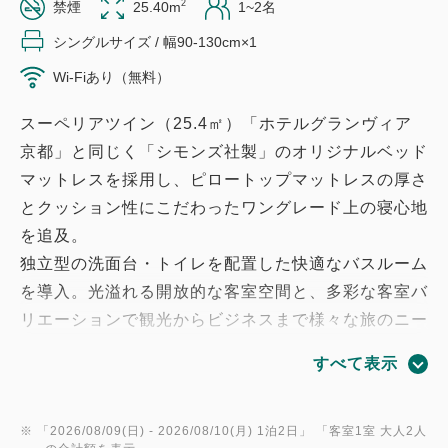
2
禁煙
25.40m
1~2名
シングルサイズ / 幅90-130cm×1
Wi-Fiあり（無料）
スーペリアツイン（25.4㎡）「ホテルグランヴィア
京都」と同じく「シモンズ社製」のオリジナルベッド
マットレスを採用し、ピロートップマットレスの厚さ
とクッション性にこだわったワングレード上の寝心地
を追及。
独立型の洗面台・トイレを配置した快適なバスルーム
を導入。光溢れる開放的な客室空間と、多彩な客室バ
リエーションで観光からビジネスまで様々な旅のニー
ズにお応えします。ホテルヴィスキオ富山では、フロ
すべて表示
ント横にアメニティバーを設けております。
「ホテルグランヴィア」と同品質のアメニティをお好
みに合わせて選べるほか、コーヒーや日本茶なども自
※ 「
2026/08/09(日)
- 2026/08/10(月)
1泊2日
」 「
客室1室 大人2人