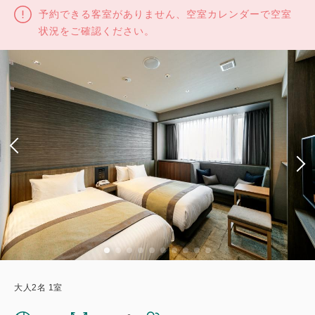
予約できる客室がありません、空室カレンダーで空室
状況をご確認ください。
大人
2
名
1
室