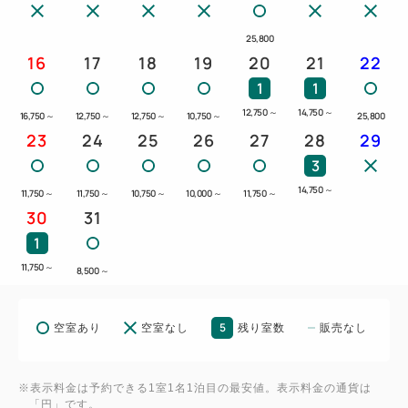
【常設アメニティ】
25,800
16
17
18
19
20
21
22
・シャンプー・コンディショナー・ボディソープ・フ
1
1
ェイス&ハンドフォーム・バスタオル＆ボディタオル
12,750
～
14,750
～
16,750
～
12,750
～
12,750
～
10,750
～
25,800
23
24
25
26
27
28
29
【全室禁煙】5階フロント階に設置している喫煙ブー
ス以外は禁煙となります。
3
（※電子タバコは禁煙対象）
14,750
～
11,750
～
11,750
～
10,750
～
10,000
～
11,750
～
30
31
1
※写真はイメージです
11,750
～
8,500
～
5
空室あり
空室なし
残り室数
販売なし
※表示料金は予約できる1室1名1泊目の最安値。表示料金の通貨は
「円」です。