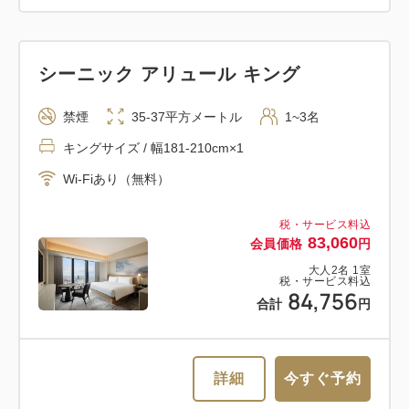
シーニック アリュール キング
禁煙
35-37平方メートル
1~3名
キングサイズ / 幅181-210cm×1
Wi-Fiあり（無料）
税・サービス料込
83,060
会員価格
円
大人
2
名
1
室
税・サービス料込
84,756
合計
円
詳細
今すぐ予約