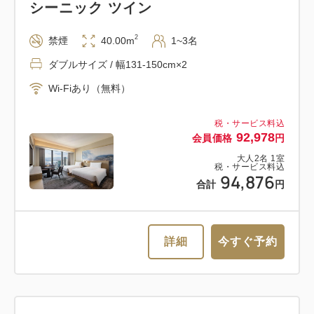
シーニック ツイン
2
禁煙
40.00m
1~3名
ダブルサイズ / 幅131-150cm×2
Wi-Fiあり（無料）
税・サービス料込
92,978
会員価格
円
大人
2
名
1
室
税・サービス料込
94,876
合計
円
詳細
今すぐ予約