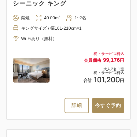
シーニック キング
2
禁煙
40.00m
1~2名
キングサイズ / 幅181-210cm×1
Wi-Fiあり（無料）
税・サービス料込
99,176
会員価格
円
大人
2
名
1
室
税・サービス料込
101,200
合計
円
詳細
今すぐ予約