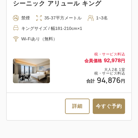
シーニック アリュール キング
禁煙
35-37平方メートル
1~3名
キングサイズ / 幅181-210cm×1
Wi-Fiあり（無料）
税・サービス料込
92,978
会員価格
円
大人
2
名
1
室
税・サービス料込
94,876
合計
円
詳細
今すぐ予約