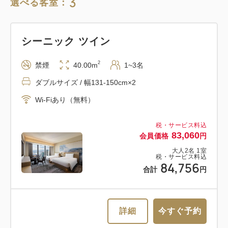
3
選べる客室：
シーニック ツイン
2
禁煙
40.00m
1~3名
ダブルサイズ / 幅131-150cm×2
Wi-Fiあり（無料）
税・サービス料込
83,060
会員価格
円
大人
2
名
1
室
税・サービス料込
84,756
合計
円
詳細
今すぐ予約