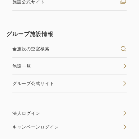
【ユニバーサル・スタジオ・ジャ
施設公式サイト
パン】1デイ・スタジオ・パス付プ
ラン（翌日利用）／お部屋のみ
グループ施設情報
素泊まり
現地払い
全施設の空室検索
in 15:00~ / out 12:00まで
ユニバーサル・スタジオ・ジャパンを満喫するなら、
施設一覧
1デイ・スタジオ・パス付きの宿泊プランがゼッタイ
おすすめ。 【プラン内容】 ユニバーサル・スタジ
グループ公式サイト
オ・ジャパン 1デイ・スタジオ・パス ∟スタジ
オ・パスはチェックアウト日にご利用いただけます。
本プラ...
法人ログイン
キャンペーンログイン
空室なし
詳細