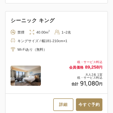
シーニック キング
2
禁煙
40.00m
1~2名
キングサイズ / 幅181-210cm×1
Wi-Fiあり（無料）
税・サービス料込
89,258
会員価格
円
大人
2
名
1
室
税・サービス料込
91,080
合計
円
詳細
今すぐ予約