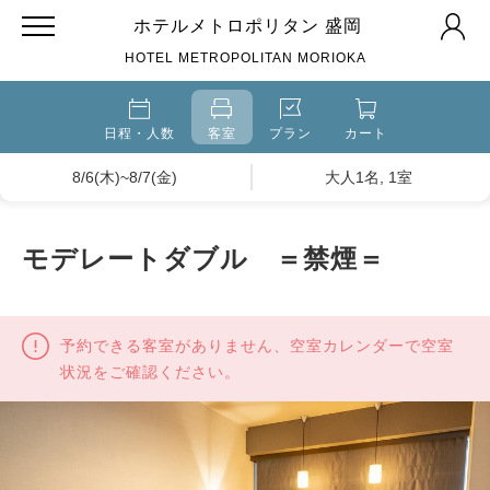
ホテルメトロポリタン 盛岡
HOTEL METROPOLITAN MORIOKA
日程・人数
客室
プラン
カート
8/6(木)~8/7(金)
大人1名, 1室
モデレートダブル ＝禁煙＝
予約できる客室がありません、空室カレンダーで空室
状況をご確認ください。