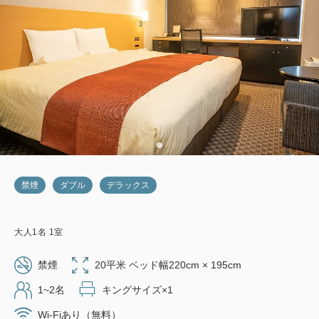
禁煙
ダブル
デラックス
大人
1
名
1
室
禁煙
20平米 ベッド幅220cm × 195cm
1~2名
キングサイズ×1
Wi-Fiあり（無料）