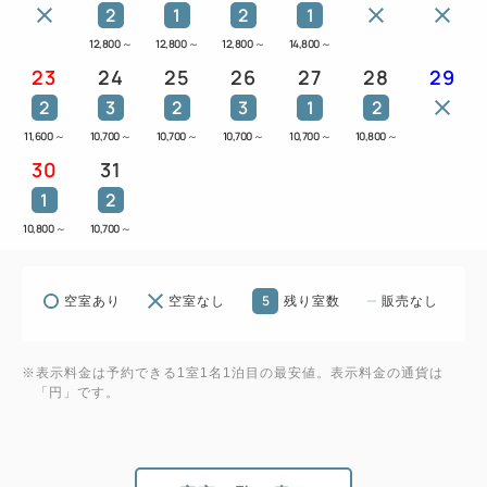
2
1
2
1
12,800
～
12,800
～
12,800
～
14,800
～
23
24
25
26
27
28
29
2
3
2
3
1
2
11,600
～
10,700
～
10,700
～
10,700
～
10,700
～
10,800
～
30
31
1
2
10,800
～
10,700
～
5
空室あり
空室なし
残り室数
販売なし
※表示料金は予約できる1室1名1泊目の最安値。表示料金の通貨は
「円」です。