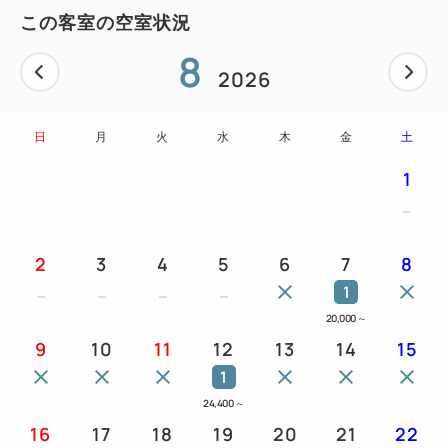
シャンプー、リンス、ボディーソープ（ポンプ式）、
この客室の空室状況
ナイトウェア（シャツワンピースタイプ）、バスマッ
8
ト、バスタオル、フェイスタオル、
2026
ボディスポンジ、コットン・綿棒、歯ブラシ、シェー
バー、ヘアーブラシ、ハンド・フェイスソープ（ポン
日
月
火
水
木
金
土
プ式）、使い捨てスリッパ
1
2
3
4
5
6
7
8
1
20,000
～
9
10
11
12
13
14
15
1
24,400
～
16
17
18
19
20
21
22