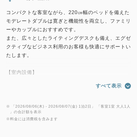
コンパクトな客室ながら、220㎝幅のベッドを備えた
モデレートダブルは寛ぎと機能性を両立し、ファミリ
ーやカップルにおすすめです。
また、広々としたライティングデスクも備え、エグゼ
クティブなビジネス利用のお客様も快適にサポートい
たします。
【室内設備】
バスタブ、シャワー、Wi-Fi、高速有線LAN回線（最
すべて表示
大100Mbps/接続無料）、LANケーブル完備、電話、
マイナスイオンドライヤー、
電気ケトル、液晶テレビ、冷蔵庫（中身は空）、ズボ
※ 「
2026/08/06(木)
- 2026/08/07(金)
1泊2日
」 「
客室1室 大人1人
」の合計額を表示
ンプレッサー、空気清浄機付加湿器
※料金には消費税を含みます
【アメニティ】