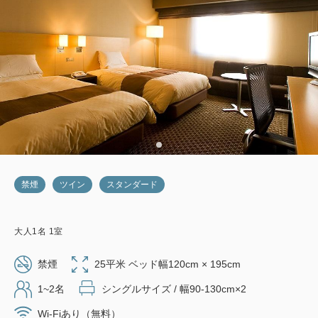
禁煙
ツイン
スタンダード
大人
1
名
1
室
禁煙
25平米 ベッド幅120cm × 195cm
1~2名
シングルサイズ / 幅90-130cm×2
Wi-Fiあり（無料）