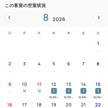
ナイトウェア（シャツワンピースタイプ）、バスマッ
この客室の空室状況
ト、バスタオル、フェイスタオル、ボディスポンジ、
8
コットン・綿棒、歯ブラシ、シェーバー、ヘアーブラ
2026
シ、ハンド・フェイスソープ（ポンプ式）、使い捨て
スリッパ
日
月
火
水
木
金
土
1
2
3
4
5
6
7
8
9
10
11
12
13
14
15
1
1
1
1
32,300
～
32,300
～
32,300
～
32,300
～
16
17
18
19
20
21
22