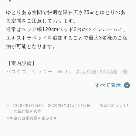
ゆとりある空間で快適な滞在広さ25㎡とゆとりのあ
る空間をご用意しております。
通常はベッド幅120cmベッド2台のツインルームに、
エキストラベッドを追加することで最大3名様のご宿
泊が可能となります。
【室内設備】
バスタブ、シャワー、Wi-Fi、高速有線LAN回線（最
大100Mbps/接続無料）、LANケーブル完備、電話、
すべて表示
マイナスイオンドライヤー、電気ケトル、液晶テレ
ビ、冷蔵庫（中身は空）、ズボンプレッサー、空気清
浄機付加湿器
※ 「
2026/08/10(月)
- 2026/08/11(火)
1泊2日
」 「
客室1室 大人1人
」の合計額を表示
※料金には消費税を含みます
【アメニティ】
シャンプー、リンス、ボディーソープ（ポンプ式）、