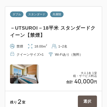
数に限りがございますので、ご予約完了後にお電話
かメールにてお申し付け下さい。
ダブル
スタンダード
高層階
※ベビーベッドは「ツイン」「キング」タイプにの
み設置可能です。
－UTSUROI－18平米 スタンダードク
その他の部屋タイプには客室の広さの都合上設置で
イーン【禁煙】
きかねます、予めご了承ください。
2
禁煙
18.00m
1~2名
【注意事項】
クイーンサイズ×1
Wi-Fiあり（無料）
・本プランは、JR東日本株主さま優待専用プランで
す。
・ご到着時に「優待価格宿泊券」を必ずご持参くださ
大人
1
名
1
室
税・サービス料込
い。(1室1枚,1滞在3泊まで)
40,000
合計
円
・各株主さまにより、それぞれご利用方法が異なりま
す。
・ご持参がない場合は通常プランでのご案内となりま
2
選択
残り
室
す。