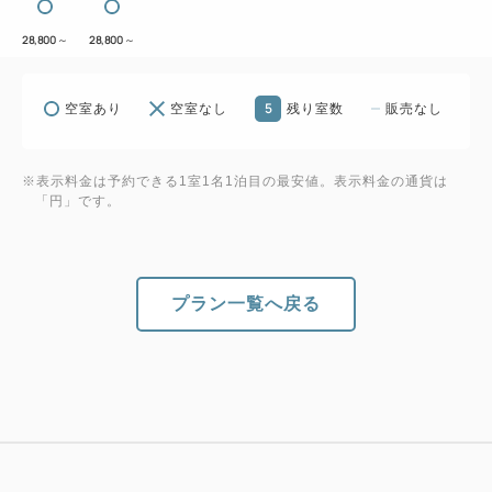
28,800
～
28,800
～
5
空室あり
空室なし
残り室数
販売なし
※表示料金は予約できる1室1名1泊目の最安値。表示料金の通貨は
「円」です。
プラン一覧へ戻る