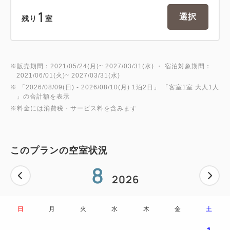
1
選択
残り
室
※販売期間：2021/05/24(月)~ 2027/03/31(水) ・ 宿泊対象期間：
2021/06/01(火)~ 2027/03/31(水)
※ 「
2026/08/09(日)
- 2026/08/10(月)
1泊2日
」 「
客室1室 大人1人
」の合計額を表示
※料金には消費税・サービス料を含みます
このプランの空室状況
8
2026
日
月
火
水
木
金
土