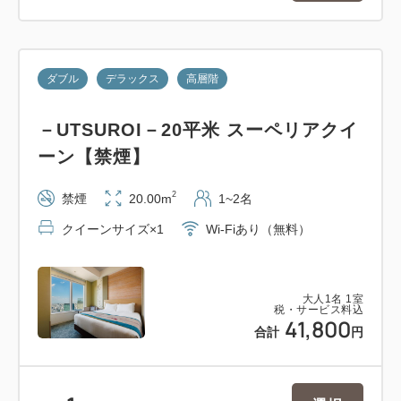
・他の割引との併用はお受けいたしかねます。予めご
了承くださいませ。
・本プランは最安値を保証するプランではございませ
ダブル
デラックス
高層階
ん。
－UTSUROI－20平米 スーペリアクイ
【キャンセル料について】
ーン【禁煙】
特別に記載のない限り、ご予約のキャンセル・変更の
場合、以下のキャンセル料を申し受けます。
2
禁煙
20.00m
1~2名
・前日から ご宿泊代100％
クイーンサイズ×1
Wi-Fiあり（無料）
・不泊 ご宿泊代100％
大人
1
名
1
室
税・サービス料込
41,800
合計
円