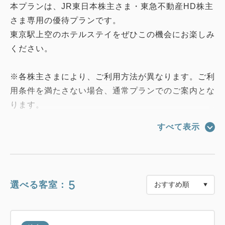
本プランは、JR東日本株主さま・東急不動産HD株主
さま専用の優待プランです。
東京駅上空のホテルステイをぜひこの機会にお楽しみ
ください。
※各株主さまにより、ご利用方法が異なります。ご利
用条件を満たさない場合、通常プランでのご案内とな
ります。
※他の割引との併用はお受けいたしかねます。予めご
すべて表示
了承ください。
◎JR東日本株主さま：
チェックインの際に、「電子版株主サービス券」を必
5
選べる客室：
ずご提示ください。
ご利用当日、ページが開けない等のトラブル防止のた
め、QRコードが掲載された「電子版株主サービス