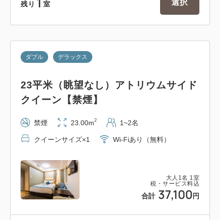
1
選択
残り
室
ダブル
デラックス
23平米（眺望なし）アトリウムサイド
クイーン【禁煙】
2
禁煙
23.00m
1~2名
クイーンサイズ×1
Wi-Fiあり（無料）
大人
1
名
1
室
税・サービス料込
37,100
合計
円