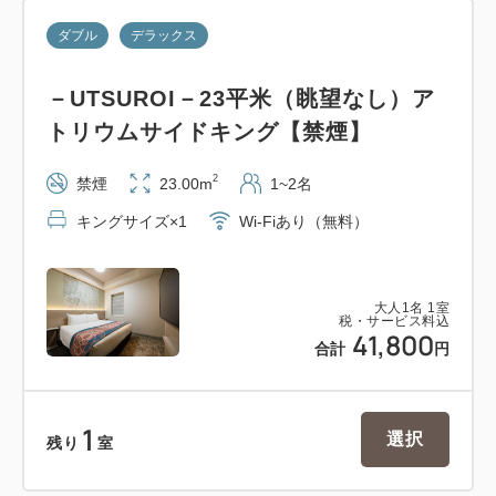
QRコードは（株）デンソーウェーブの登録商標で
ダブル
デラックス
す。
－UTSUROI－23平米（眺望なし）ア
トリウムサイドキング【禁煙】
【セキュリティとアメニティ】
○客室フロアーへの入り口にカードキーリーダーを設
2
禁煙
23.00m
1~2名
置
キングサイズ×1
Wi-Fiあり（無料）
○Wi-Fi・基礎化粧品セット・ミネラルウォーター1
本・加湿空気清浄機、全室設置
大人
1
名
1
室
税・サービス料込
【お子様のご宿泊について】
41,800
合計
円
・ベッド1台につき、小学生のお子様1名まで添い寝
無料。
※一部対象外の部屋タイプあり
1
選択
残り
室
・ベビーベッド、ベッドガード、お子様用のパジャマ
と歯ブラシを無料でご用意可能です。