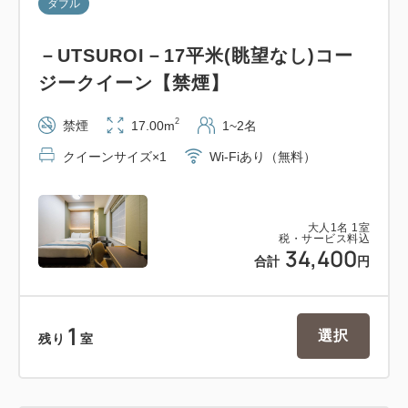
ダブル
券」案内書類をご持参ください。
－UTSUROI－17平米(眺望なし)コー
2024年度より、株主サービス券が電子化されます。
ジークイーン【禁煙】
株主優待関係の封筒（毎年6月下旬発送）に同封され
ている「はがき」に記載のQRコードを、ご自身のス
2
禁煙
17.00m
1~2名
マートフォン等で読み取っていただくと、電子版株主
クイーンサイズ×1
Wi-Fiあり（無料）
サービス券がご利用いただけます。
◎東急不動産HD株主さま：
大人
1
名
1
室
税・サービス料込
チェックインの際に、コラボ株主優待券「JR東日本
34,400
合計
円
ホテルズ 宿泊施設 優待価格宿泊券」を必ずご持参、
ご提出をお願い申し上げます。ご提出がない場合は、
優待の適用はいたしかねます。
1
選択
残り
室
1枚につき1室、1回につき3泊までご利用いただけま
す。