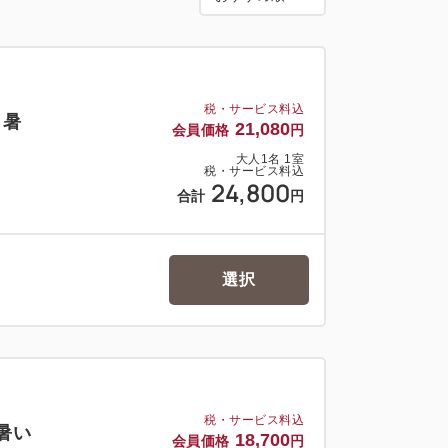
ーズを採用
LUXE SERIES 」（8.25インチコイル）
プリサービス利用可能（NETFLIX、
税・サービス料込
！暑
21,080
会員価格
円
OSE DESIGN OFFICE Co.,LTD」
大人
1
名
1
室
税・サービス料込
24,800
合計
円
デザインを実現
選択
き空気清浄機・湯沸し電気ケトル・セーフティー
計・ナイトウェア（セパレートタイプ）・
税・サービス料込
暑い
18,700
会員価格
円