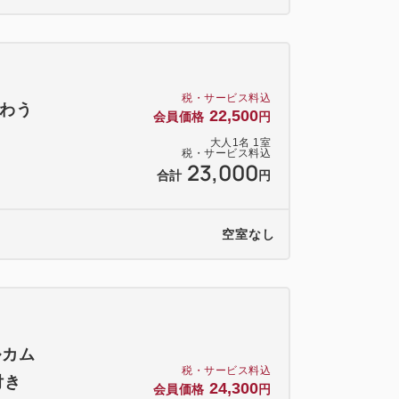
税・サービス料込
わう
22,500
会員価格
円
大人
1
名
1
室
税・サービス料込
23,000
合計
円
空室なし
ルカム
税・サービス料込
付き
24,300
会員価格
円