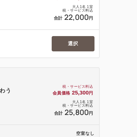
・ハンドタオル・シャンプー・リンス・ボ
大人
1
名
1
室
ト・コットン・綿棒・シェーバー・ドリッ
税・サービス料込
22,000
合計
円
ティーバッグ・ミネラルウォーター(お1人様
選択
税・サービス料込
わう
25,300
会員価格
円
大人
1
名
1
室
税・サービス料込
25,800
合計
円
空室なし