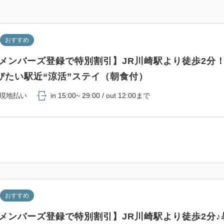
●レインシャワー完備
●シモンズ社ベッド最高級シリ
「SIMMONS Beautyrest 
おすすめ
●49型4Kテレビにて動画のア
YouTubeなど）
ルメンバーズ登録で特別割引】JR川崎駅より徒歩2分
●客室インテリアデザインは「SUPP
びたい駅近“涼活”ステイ（朝食付）
監修
現地払い
in 15:00~ 29:00 / out 12:00まで
やすらぎと華やぎのある空間
【客室備品】
Free WiFi・加湿機能付
ボックス・ドライヤー・体重
衣類用消臭スプレー
おすすめ
【アメニティ】
ルメンバーズ登録で特別割引】JR川崎駅より徒歩2分♪