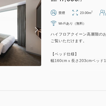
2
禁煙
23.00m
Wi-Fiあり（無料）
ハイフロアクイーン高層階の
ご覧いただけます。
【ベッド仕様】
幅160cmｘ長さ203cmベッド
【客室情報】
●全室禁煙
●14～16階
●23㎡
●バス・トイレセパレートタ