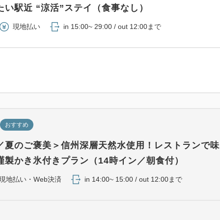
バスタオル・フェイスタオル
たい駅近 “涼活”ステイ（食事なし）
ディーソープ・歯ブラシセッ
現地払い
in 15:00~ 29:00 / out 12:00まで
プコーヒー(上島珈琲)・煎茶
1泊あたり1本)
おすすめ
／夏のご褒美＞信州深層天然水使用！レストランで味
謹製かき氷付きプラン（14時イン／朝食付）
現地払い・Web決済
in 14:00~ 15:00 / out 12:00まで