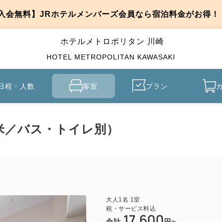
入会無料】JRホテルメンバーズ会員なら宿泊料金がお得！
ホテルメトロポリタン 川崎
HOTEL METROPOLITAN KAWASAKI
日程・人数
客室
プラン
米／バス・トイレ別）
大人
1
名
1
室
税・サービス料込
17,600
合計
円~