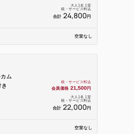
大人
1
名
1
室
税・サービス料込
24,800
合計
円
空室なし
ルカム
税・サービス料込
付き
21,500
会員価格
円
大人
1
名
1
室
税・サービス料込
22,000
合計
円
空室なし