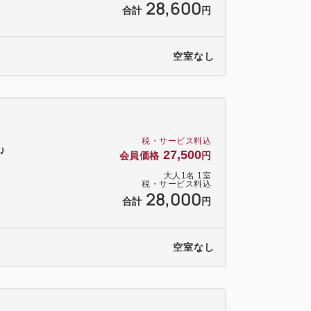
28,600
合計
円
空室なし
税・サービス料込
喫♪
27,500
会員価格
円
大人
1
名
1
室
税・サービス料込
28,000
合計
円
空室なし