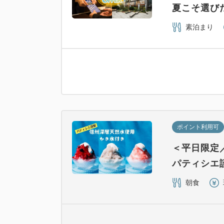
夏こそ選び
素泊まり
ポイント利用可
＜平日限定
パティシエ
朝食