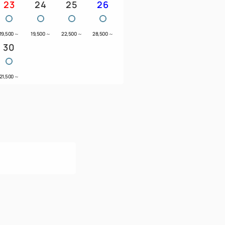
23
24
25
26
19,500
～
19,500
～
22,500
～
28,500
～
30
21,500
～