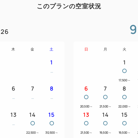
い。
このプランの空室状況
お子様用のアメニティをご用
事前にご連絡くださいませ。
9
26
なお、添い寝のお子様はベッ
までのご利用に限らせていた
お子様は5歳以下無料、6歳～1
木
金
土
日
月
火
1
1
写真は全てイメージです。
17,500
～
6
7
8
6
7
8
20,500
～
21,500
～
22,000
～
13
14
15
13
14
15
～
22,500
～
30,500
～
21,500
～
19,500
～
19,500
～