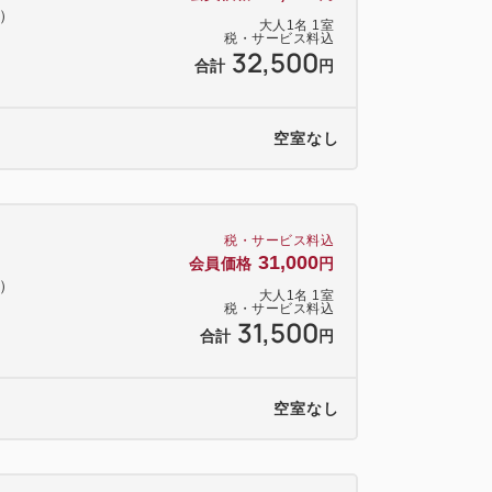
料）
プレミアムジュース「アラン・ミリア」
大人
1
名
1
室
税・サービス料込
ルドネ種（白）をご用意
32,500
合計
円
、お酒が苦手な方でも安心です
ラン・ミリア」の種類はご予約時にご希
空室なし
レート（おまかせスイーツ2個／ティラミス
より異なります
税・サービス料込
31,000
5：00～22：00にお部屋へお届けいた
会員価格
円
料）
間をご選択ください
大人
1
名
1
室
税・サービス料込
31,500
時間が多少前後する場合がございま
合計
円
メージです。
空室なし