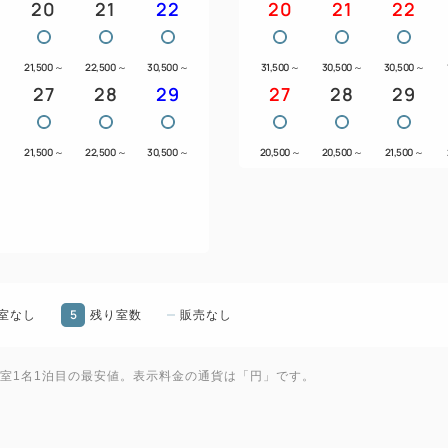
20
21
22
20
21
22
～
21,500
～
22,500
～
30,500
～
31,500
～
30,500
～
30,500
～
27
28
29
27
28
29
～
21,500
～
22,500
～
30,500
～
20,500
～
20,500
～
21,500
～
5
室なし
残り室数
販売なし
1室1名1泊目の最安値。表示料金の通貨は「円」です。