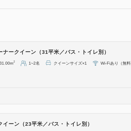
ください。
また、ホテルおすすめの入浴
けます。
＜チェックイン／チェックア
ーナークイーン（31平米／バス・トイレ別）
チェックイン 15：00～ ／ 
2
31.00m
1~2名
クイーンサイズ×1
Wi-Fiあり（無
＜特典＞
・Kneipp（クナイプ）社製入
ドイツ生まれの自然派ブランド
の入浴剤をご用意いたします
・DHCスキンケアセット 1名
クレンジングオイル・マイ
ュアローション・ダブルモイ
クイーン（23平米／バス・トイレ別）
・フランス産高級グレープジュー