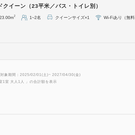
・全室WiFi無料
ドクイーン（23平米／バス・トイレ別）
・足元まで広がる大きな窓
2
23.00m
1~2名
クイーンサイズ×1
Wi-Fiあり（無
・動画アプリ内蔵49型4Kテレ
NETFLIX／Prime Video／
※お客様のアカウントで接続
※HDMI端子あり（ケーブ
・シモンズ社最高級シリーズ
・レインシャワー完備の洗い
・ジム無料（シューズとウェ
対象期間：2025/02/01(土)~ 2027/04/30(金)
・ランドリーラウンジ有り（P
室1室 大人1人
」の合計額を表示
・品川／横浜にも1駅8分 鎌
＜添い寝のお子様について＞
小学生のお子様まで無料でお
し）。
ご予約される際は、大人の人