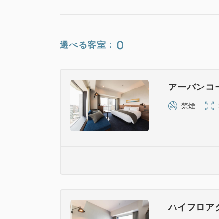
0
選べる客室：
アーバンコ
禁煙
ハイフロア