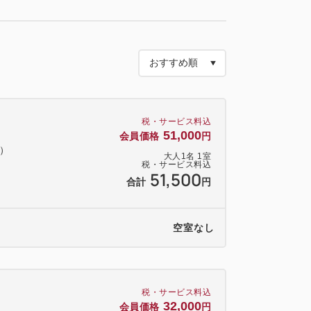
剤で、贅沢なバスタイムをお楽しみいただ
ウト時間＞
税・サービス料込
チェックアウト ～12：00
51,000
会員価格
円
料）
大人
1
名
1
室
税・サービス料込
51,500
合計
円
浴剤 1室1袋
Kneipp ホテルがチョイスした香り
空室なし
1セット
ルドフォーミングウォッシュ・モイスチ
スチュアクリームのセット
税・サービス料込
ス アラン・ミリア（330ml）1本
32,000
会員価格
円