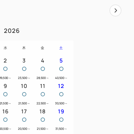
意しておりますので、お子様の人数など
2026
ド1台(エキストラベッド除く）につき1名
だきます。
2歳までは1,300円にて当日承ります。
水
木
金
土
2
3
4
5
19,500
～
23,500
～
28,500
～
40,500
～
9
10
11
12
21,500
～
21,500
～
22,500
～
30,500
～
16
17
18
19
20,500
～
20,500
～
21,500
～
31,500
～