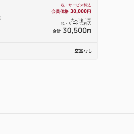
税・サービス料込
30,000
会員価格
円
料）
大人
1
名
1
室
ビ
税・サービス料込
30,500
YouTube／AbemaTVなど
合計
円
可、クロームキャスト機能内蔵
ルはご持参ください）
空室なし
のベッドでぐっすり就寝
場付き浴室でゆったりバスタイム
アはご持参ください）
Cあり・コインランドリー有料）
倉まで最短32分 とアクセス至便
泊りいただけます（寝具・アメニティな
数のみご入力いただき、ご予約くださ