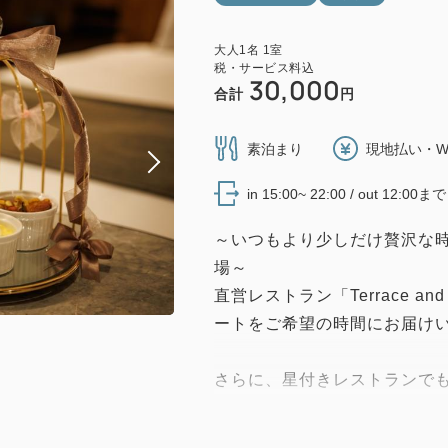
大人
1
名
1
室
税・サービス料込
30,000
合計
円
素泊まり
現地払い・W
in 15:00~ 22:00 / out 12:00まで
～いつもより少しだけ贅沢な
場～
直営レストラン「Terrace a
ートをご希望の時間にお届け
さらに、星付きレストランで
「アランミリア」をご用意。
ワイン用ブドウで造られたプ