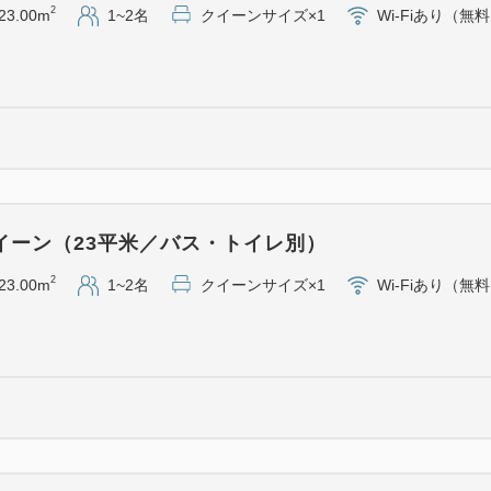
2
23.00m
1~2名
クイーンサイズ×1
Wi-Fiあり（無
ワイン用ぶどうで造られた
をメルロー種（赤）or シャ
※ノンアルコールですので
※プレミアムジュース「ア
望をご選択ください
・パティシエ特製スイーツプ
チョコ／ナッツ）
※スイーツの内容は時期に
イーン（23平米／バス・トイレ別）
※スイーツプレートのみ当日1
2
23.00m
1~2名
クイーンサイズ×1
Wi-Fiあり（無
します ご予約時にご希望時
当日の状況により、お届け
す 予めご了承くださいませ
※装飾の色やデザインはイ
＜おすすめポイント＞
・全室禁煙