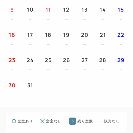
9
10
11
12
13
14
15
・ホテルおすすめスパークリングワイン（フルボト
ル）を1本お部屋へお届け。
※15:00～22:00の間にスタッフがお部屋までお届
16
17
18
19
20
21
22
けいたします。ご希望の時間を予約画面にてお選びく
ださい。
23
24
25
26
27
28
29
・ソープフラワーの小さなミニブーケとメッセージカ
ードをご用意。
※メッセージカードの内容は、予約画面にてご入力
30
31
ください。
※チェックイン日の日付を記載させていただきま
す。
※ブーケの色はお選びいただけません。
5
空室あり
空室なし
残り室数
販売なし