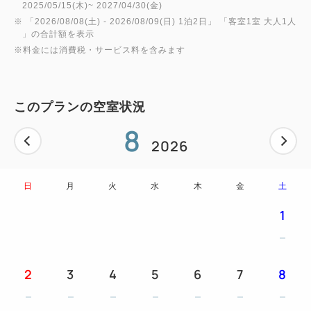
2025/05/15(木)~ 2027/04/30(金)
で、特別な夜をさらに素敵なものに。
※ 「
2026/08/08(土)
- 2026/08/09(日)
1泊2日
」 「
客室1室 大人1人
」の合計額を表示
※料金には消費税・サービス料を含みます
お誕生日や記念日にふさわしいプラン特典をご用意し
ておりますので、この機会に愛する人と共に、素晴ら
しいひとときをお楽しみください。
このプランの空室状況
8
2026
＜チェックイン／チェックアウト時間＞
チェックイン 15：00～ ／ チェックアウト ～13：
日
月
火
水
木
金
土
00（通常チェックアウト ～12：00）
1
＜特典＞
・花びら（造花）とキャンドル（電池式）でお部屋を
装飾。
2
3
4
5
6
7
8
※装飾の形や内容についてのご希望はお受けできか
ねますので、ご了承くださいませ。