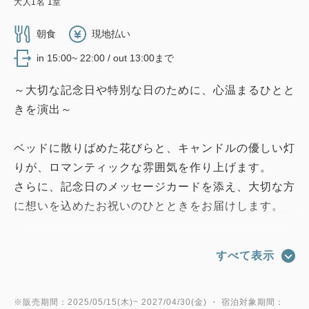
大人
1
名
1
室
朝食
現地払い
in 15:00~ 22:00 / out 13:00まで
～大切な記念日や特別な日のために、心温まるひとと
きを演出～
ベッドに散りばめた花びらと、キャンドルの優しい灯
りが、ロマンティックな雰囲気を作り上げます。
さらに、記念日のメッセージカードを添え、大切な方
に想いを込めたお祝いのひとときをお届けします。
特典として、スパークリングワインをご用意しており
すべて表示
ますので、乾杯の一杯で素敵な夜をスタートできま
す。
ホテルメトロポリタン川崎の心尽くしのおもてなし
※販売期間：2025/05/15(木)~ 2027/04/30(金) ・ 宿泊対象期間：