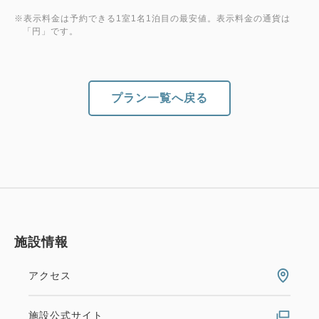
＜クチコミ高評価！こだわり朝食ビュッフェ＞
※表示料金は予約できる1室1名1泊目の最安値。表示料金の通貨は
「円」です。
直営レストラン Terrace and Tableでは、大人気の
朝食ビュッフェをお楽しみいただけます。
ライブキッチンで焼き上げる ふわふわオムレツや
漬けマグロ丼などご家族でお楽しみいただけるメニュ
プラン一覧へ戻る
ーを約50種類提供！
朝食会場 2階オールデイダイニング「Terrace
and Table」
提供時間 6：30～10：00 （9：30最終入店）
施設情報
＜おすすめポイント＞
・全室禁煙
アクセス
・全室WiFi無料
・動画アプリ内蔵49型4Kテレビ
施設公式サイト