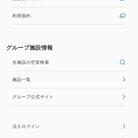
NETFLIX／Prime Video／YouTube／AbemaTV
など
利用規約
※お客様のアカウントで接続可、クロームキャス
ト機能内蔵
※HDMI端子あり（ケーブルはご持参ください）
グループ施設情報
・シモンズ社最高級シリーズのベッドでぐっすり就
寝
全施設の空室検索
・レインシャワー完備の洗い場付き浴室でゆったり
バスタイム
施設一覧
＜添い寝のお子様について＞
グループ公式サイト
小学生のお子様まで添い寝として無料でお泊りいた
だけます（寝具・アメニティなし）。
ご予約される際は、大人の人数のみご入力いただ
き、ご予約ください。
法人ログイン
お子様用のアメニティをご用意しておりますので、