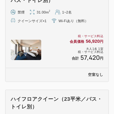
バス・トイレ別）
2
禁煙
31.00m
1~2名
クイーンサイズ×1
Wi-Fiあり（無料）
税・サービス料込
56,920
会員価格
円
大人
1
名
1
室
税・サービス料込
57,420
合計
円
空室なし
ハイフロアクイーン（23平米／バス・
トイレ別）