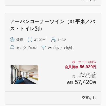
＜ホテルからの所要時間＞
お車：約40～50分（30km程度の距離）
アーバンコーナーツイン（31平米／バ
電車：約50～60分
ス・トイレ別）
・JR川崎駅から
JR川崎駅～新杉田駅（JR京浜東北線）約31分
2
禁煙
31.00m
1~2名
新杉田駅～八景島駅）横浜シーサイドライン）約
セミダブル×2
Wi-Fiあり（無料）
19分
税・サービス料込
・京急川崎駅から
56,920
会員価格
円
京急川崎駅～金沢八景駅（京浜急行）約27分
大人
1
名
1
室
金沢八景駅～八景島駅（横浜シーサイドライン）
税・サービス料込
57,420
合計
円
約8分
空室なし
＜クチコミ高評価！こだわり朝食ビュッフェ＞