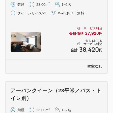
2
禁煙
23.00m
1~2名
クイーンサイズ×1
Wi-Fiあり（無料）
税・サービス料込
37,920
会員価格
円
大人
1
名
1
室
税・サービス料込
38,420
合計
円
空室なし
アーバンクイーン（23平米／バス・ト
イレ別）
2
禁煙
23.00m
1~2名