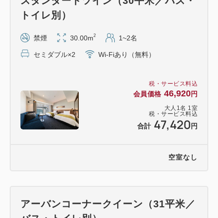
スタンダードツイン（30平米／バス・
トイレ別）
2
禁煙
30.00m
1~2名
セミダブル×2
Wi-Fiあり（無料）
税・サービス料込
46,920
会員価格
円
大人
1
名
1
室
税・サービス料込
47,420
合計
円
空室なし
アーバンコーナークイーン（31平米／