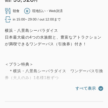
合計
円
朝食
現地払い・Web決済
in 15:00~ 29:00 / out 12:00まで
横浜・八景島シーパラダイス
日本最大級の4つの水族館と、豊富なアトラクション
が満喫できるワンデーパス（引換券）付き！
＜プラン特典＞
＊横浜・八景島シーパラダイス ワンデーパス引換
券（大人のみ）1名様1枚ずつ
4つの水族館（アクアミュージアム・ドルフィン
すべて表示
ファンタジー・ふれあいラグーン・うみファーム）の
入館券とアトラクションフリーパスがセットになった
チケットです