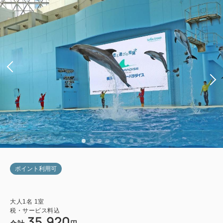
ポイント利用可
大人
1
名
1
室
税・サービス料込
35,920