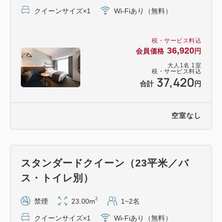
クイーンサイズ×1
Wi-Fiあり（無料）
税・サービス料込
36,920
会員価格
円
大人
1
名
1
室
税・サービス料込
37,420
合計
円
空室なし
スタンダードクイーン（23平米／バ
ス・トイレ別）
2
禁煙
23.00m
1~2名
クイーンサイズ×1
Wi-Fiあり（無料）