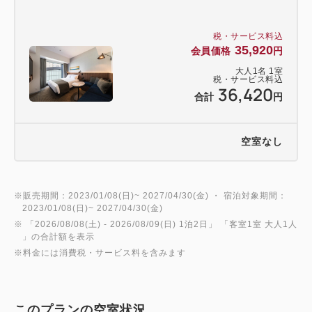
税・サービス料込
35,920
会員価格
円
大人
1
名
1
室
税・サービス料込
36,420
合計
円
空室なし
※販売期間：2023/01/08(日)~ 2027/04/30(金) ・ 宿泊対象期間：
2023/01/08(日)~ 2027/04/30(金)
※ 「
2026/08/08(土)
- 2026/08/09(日)
1泊2日
」 「
客室1室 大人1人
」の合計額を表示
※料金には消費税・サービス料を含みます
このプランの空室状況