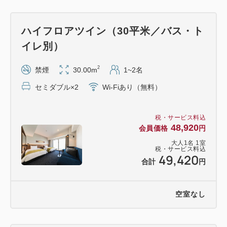
直営レストラン Terrace and Tableでは、大人気の
朝食ビュッフェをお楽しみいただけます。
ハイフロアツイン（30平米／バス・ト
ライブキッチンで焼き上げる ふわふわオムレツや
イレ別）
漬けマグロ丼などご家族でお楽しみいただけるメニュ
ーを約50種類提供！
2
禁煙
30.00m
1~2名
セミダブル×2
Wi-Fiあり（無料）
朝食会場 2階オールデイダイニング「Terrace
and Table」
税・サービス料込
提供時間 6：30～10：00 （9：30最終入店）
48,920
会員価格
円
大人
1
名
1
室
税・サービス料込
49,420
合計
円
＜添い寝のお子様について＞
小学生のお子様まで無料でお泊りいただけます（寝
具・アメニティなし）。
空室なし
ご予約される際は、大人の人数のみご入力いただ
き、ご予約ください。