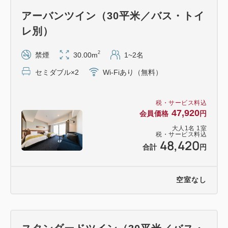
お子様用のアメニティをご用意しておりますので、
アーバンツイン（30平米／バス・トイ
お子様の人数など事前にご連絡くださいませ。
レ別）
なお、添い寝のお子様はベッド1台(エキストラベッ
ド除く）につき1名までのご利用に限らせていただき
2
禁煙
30.00m
1~2名
ます。
セミダブル×2
Wi-Fiあり（無料）
お子様のご朝食は5歳以下無料、6歳～12歳までは
1,300円にて当日承ります。
税・サービス料込
※添い寝お子様分のチケットは、横浜・八景島シー
47,920
会員価格
円
パラダイスにて直接ご購入ください。
大人
1
名
1
室
税・サービス料込
48,420
合計
円
※写真はすべてイメージです
空室なし