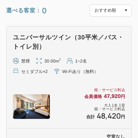
0
選べる客室：
※ご注意点（必ずご覧ください）
・引換券の有効期限は「チェックイン日からチェッ
ユニバーサルツイン（30平米／バス・
クアウト日まで」です。
トイレ別）
・横浜・八景島シーパラダイスは休館日がございま
す。詳細は公式ホームページにてご確認ください。
2
禁煙
30.00m
1~2名
・引換券をフロントにてお渡しいたしますので、現
セミダブル×2
Wi-Fiあり（無料）
地で入場券への交換をお願いします。
・本引換券は、大人（高校生以上）のみ対象の特典
税・サービス料込
となります。
47,920
会員価格
円
・中学生以下のお子様の入場券は当日横浜・八景島
大人
1
名
1
室
シーパラダイスでご購入ください。
税・サービス料込
48,420
・本引換券の払い戻しや再発行はいたしません。
合計
円
・ホテルからの交通費はお客様ご負担となります。
空室なし