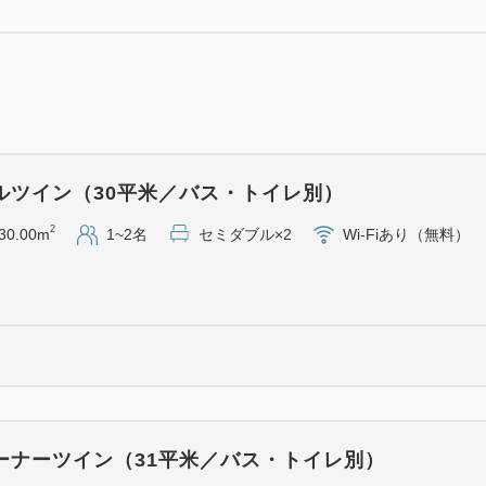
します！
※「住吉」は川崎大師・仲見
ば）
※こちらのプランは、お客様
き、川崎大師散策をお楽しみ
ルツイン（30平米／バス・トイレ別）
※川崎地下街アゼリア店では
※お土産・喫茶利用券はチェ
2
30.00m
1~2名
セミダブル×2
Wi-Fiあり（無料）
※久寿餅は3日ほどのお日保
※久寿餅などの商品は、ホテ
＜川崎大師 山門前 住吉＞
ホテルより約30分
（京急川崎駅（京急大師線）
ーナーツイン（31平米／バス・トイレ別）