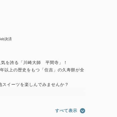
eb決済
人気を誇る「川崎大師 平間寺」！
0年以上の歴史をもつ「住吉」の久寿餅が全
地スイーツを楽しんでみませんか？
門前 住吉」「珈琲茶房 餅陣住吉」で
すべて表示
人お一人様あたり「1,000円分」をお渡し