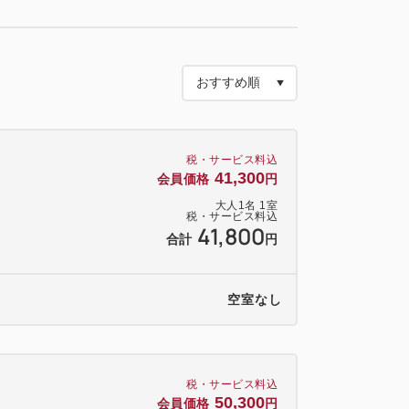
世通り内にございます（平間寺 大山門そ
ご自身で上記店舗へお立ち寄りいただ
いただくプランです
税・サービス料込
ご利用いただけません
41,300
会員価格
円
ックアウト日までご利用いただけます
大人
1
名
1
室
税・サービス料込
ちです
41,800
合計
円
ルでのお渡しはできかねます
空室なし
→川崎大師駅 下車）
税・サービス料込
50,300
会員価格
円