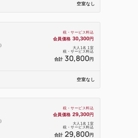
空室なし
）
 約17分
レンガ倉庫、よこはまコスモワールド）
税・サービス料込
30,300
会員価格
円
5分、日産スタジアム（小机）約45分
料）
フォーラム（有楽町）約25分
大人
1
名
1
室
税・サービス料込
30,800
ら約21分
合計
円
2分→京急川崎駅より徒歩9分
空室なし
品川駅乗換え→JR東海道線8分→JR川崎
税・サービス料込
29,300
会員価格
円
料）
大人
1
名
1
室
税・サービス料込
29,800
合計
円