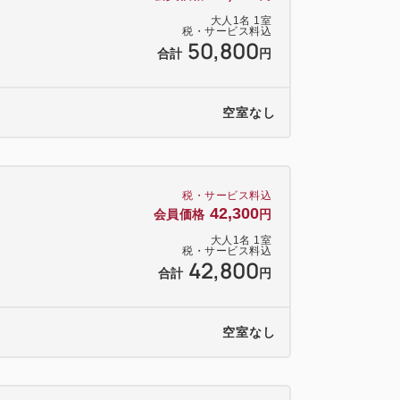
自身でご負担ください
大人
1
名
1
室
税・サービス料込
50,800
合計
円
空室なし
住吉」の久寿餅。
師の手土産として100年以上の歴史があり
し上がりいただくことも可能です。
税・サービス料込
42,300
会員価格
円
クリームを合わせた「くずもちサンデ
大人
1
名
1
室
税・サービス料込
42,800
合計
円
一品です！
茶房 餅陣住吉」でお召し上がりいただ
空室なし