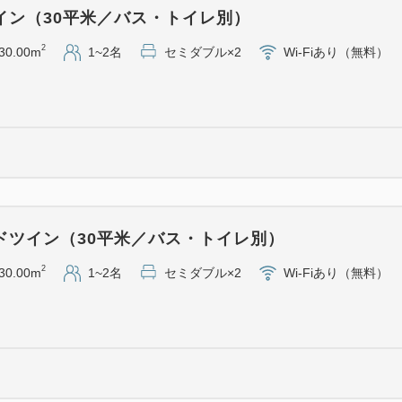
＜おすすめポイント＞
イン（30平米／バス・トイレ別）
・全室禁煙
2
30.00m
1~2名
セミダブル×2
Wi-Fiあり（無料）
・全室WiFi無料
・動画アプリ内蔵49型4Kテ
NETFLIX／Prime Video／
※お客様のアカウントで接
※HDMI端子あり（ケーブ
・シモンズ社最高級シリーズ
・レインシャワー完備の洗い
ドツイン（30平米／バス・トイレ別）
・ジム無料（シューズとウェ
・ランドリーラウンジ有り（
2
30.00m
1~2名
セミダブル×2
Wi-Fiあり（無料）
＜添い寝のお子様について＞
小学生のお子様まで添い寝と
アメニティなし）。