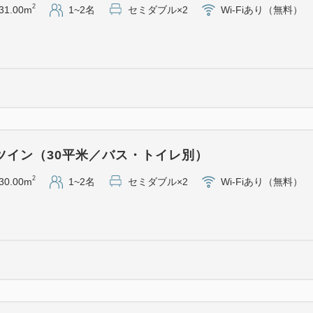
2
31.00m
1~2名
セミダブル×2
Wi-Fiあり（無料）
※川崎大師までの交通費はご
＜久寿餅について＞
黄色い包み紙でおなじみ、「
縁起の良い久寿餅は、川崎大
ます。
もちろん、喫茶スペースで召
ツイン（30平米／バス・トイレ別）
2
30.00m
1~2名
セミダブル×2
Wi-Fiあり（無料）
最近ではその久寿餅とソフト
ー」が参拝客の間で人気！
ホテルスタッフもオススメの
（くずもちサンデーは「珈琲
けます）