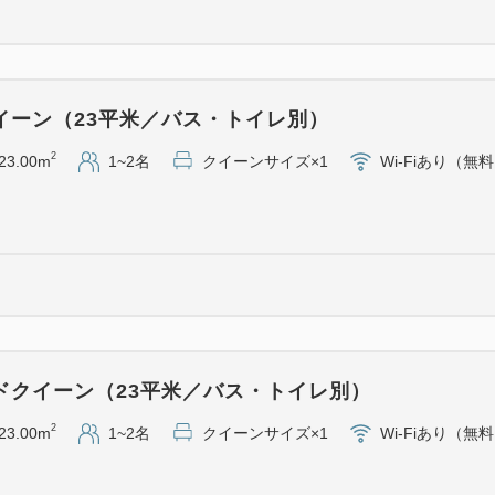
・桜木町駅（みなとみらい
根岸線直通京浜東北線で5駅
（パシフィコ横浜、横浜赤
・その他エリア
イーン（23平米／バス・トイレ別）
横浜アリーナ（新横浜）約3
2
23.00m
1~2名
クイーンサイズ×1
Wi-Fiあり（無
鎌倉駅 約40分 東京国際
・羽田空港(東京国際空港)か
京急空港線エアポート急行1
・成田国際空港から約77分
JR成田エクスプレス67分→
駅西口より徒歩2分
ドクイーン（23平米／バス・トイレ別）
2
23.00m
1~2名
クイーンサイズ×1
Wi-Fiあり（無