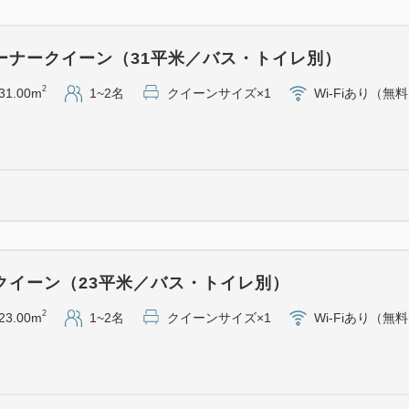
ご予約される際は、大人の人
い。
ーナークイーン（31平米／バス・トイレ別）
お子様用のアメニティをご用
事前にご連絡くださいませ。
2
31.00m
1~2名
クイーンサイズ×1
Wi-Fiあり（無
なお、添い寝のお子様はベッ
までのご利用に限らせていた
ご朝食は、5歳以下無料、6歳～
ます。
＜周辺観光スポット＞
クイーン（23平米／バス・トイレ別）
・川崎市内
2
23.00m
1~2名
クイーンサイズ×1
Wi-Fiあり（無
（川崎大師平間寺、藤子・
・関内駅
根岸線直通京浜東北線で6駅
（横浜中華街、横浜スタジ