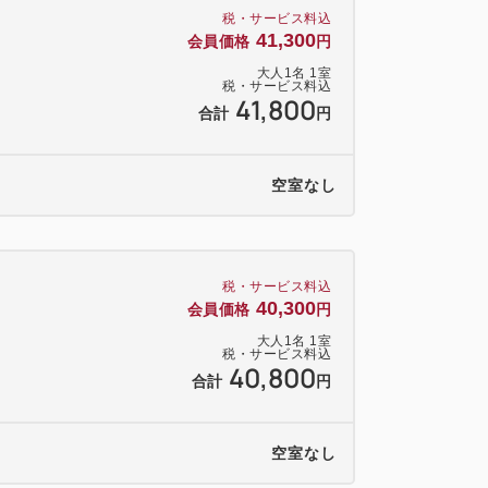
税・サービス料込
41,300
会員価格
円
大人
1
名
1
室
税・サービス料込
41,800
レビ
合計
円
YouTube／AbemaTVなど
続可、クロームキャスト機能内蔵
空室なし
ルはご持参ください）
のベッドでぐっすり就寝
場付き浴室でゆったりバスタイム
税・サービス料込
アはご持参ください）
40,300
会員価格
円
PCあり・コインランドリー有料）
大人
1
名
1
室
税・サービス料込
40,800
合計
円
して無料でお泊りいただけます（寝具・
空室なし