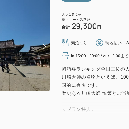
大人
1
名
1
室
税・サービス料込
29,300
合計
円
素泊まり
現地払い・W
in 15:00~ 29:00 / out 12:00まで
初詣客ランキング全国三位の
川崎大師の名物といえば、10
国的に有名です。
歴史ある川崎大師 散策とご当
＜プラン特典＞
久寿餅の老舗「川崎大師 山
使えるお土産・喫茶利用券を大