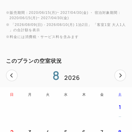
お子様用のアメニティをご用意しておりますので、
お子様の人数など事前にご連絡くださいませ。
※販売期間：2020/06/15(月)~ 2027/04/30(金) ・ 宿泊対象期間：
なお、添い寝のお子様はベッド1台(エキストラベッ
2020/06/15(月)~ 2027/04/30(金)
※ 「
2026/08/09(日)
- 2026/08/10(月)
1泊2日
」 「
客室1室 大人1人
ド除く）につき1名までのご利用に限らせていただき
」の合計額を表示
ます。
※料金には消費税・サービス料を含みます
ご朝食は、5歳以下無料、6歳～12歳までは1,300円
にて当日追加承ります。
このプランの空室状況
※写真は全てイメージです。
8
2026
日
月
火
水
木
金
土
1
2
3
4
5
6
7
8