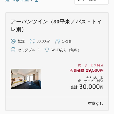
＜さまざまな車両が往来！＞
JR川崎駅には東海道線（上野東京ライン）、京浜東
アーバンツイン（30平米／バス・トイ
北線、南武線が停車。
レ別）
お時間によってはリニューアルした特急踊り子号も見
れるかも♪
2
禁煙
30.00m
1~2名
セミダブル×2
Wi-Fiあり（無料）
＜チェックイン／チェックアウト時間＞
税・サービス料込
チェックイン 15：00～ ／ チェックアウト ～12：
29,500
会員価格
円
00
大人
1
名
1
室
税・サービス料込
30,000
合計
円
＜おすすめポイント＞
・全室禁煙
空室なし
・全室WiFi無料