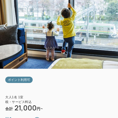
ポイント利用可
大人
1
名
1
室
税・サービス料込
21,000
合計
円~