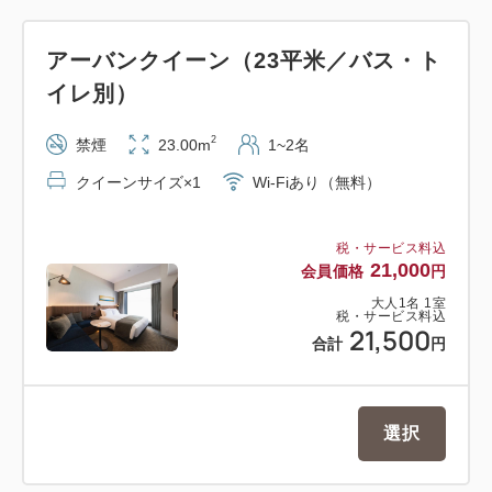
・動画アプリ内蔵49型4Kテレビ
NETFLIX／Prime Video／YouTube／AbemaTV
アーバンクイーン（23平米／バス・ト
など
イレ別）
※お客様のアカウントで接続可、クロームキャス
ト機能内蔵
2
禁煙
23.00m
1~2名
※HDMI端子あり（ケーブルはご持参ください）
クイーンサイズ×1
Wi-Fiあり（無料）
・シモンズ社最高級シリーズのベッドでぐっすり就
寝
税・サービス料込
・レインシャワー完備の洗い場付き浴室でゆったり
21,000
会員価格
円
バスタイム
大人
1
名
1
室
税・サービス料込
21,500
合計
円
＜添い寝のお子様について＞
小学生のお子様まで添い寝として無料でお泊りいた
だけます（寝具・アメニティなし）。
選択
ご予約される際は、大人の人数のみご入力いただ
き、ご予約ください。