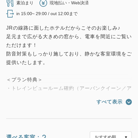
素泊まり
現地払い・Web決済
in 15:00~ 29:00 / out 12:00まで
JRの線路に面したホテルだからこそのお楽しみ♪
足元まで広がる大きめの窓から、電車を間近にご覧い
ただけます！
防音対策もしっかり施しており、静かな客室環境をご
提供いたします。
＜プラン特典＞
・トレインビュールーム確約（アーバンクイーン／ア
ーバンツイン）
すべて表示
・電車を間近に見れる3F～9Fへご案内
JR川崎駅へ行き来する車両を思う存分ご覧いただ
けます！
2
選べる客室：