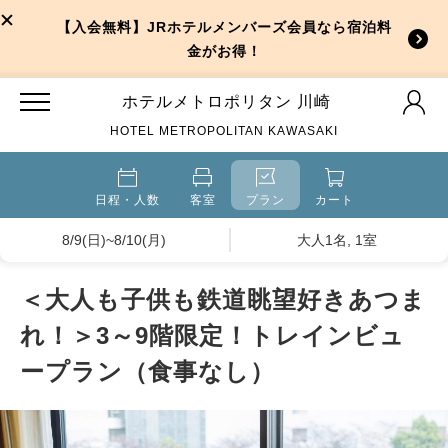
【入会無料】JRホテルメンバーズ会員なら宿泊料
金がお得！
ホテルメトロポリタン 川崎
HOTEL METROPOLITAN KAWASAKI
日程・人数
客室
プラン
カート
8/9(日)~8/10(月)
大人1名, 1室
＜大人も子供も鉄道眺望好きあつま
れ！＞3～9階限定！トレインビュ
ープラン（食事なし）