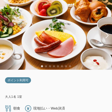
ポイント利用可
大人
1
名
1
室
朝食
現地払い・Web決済