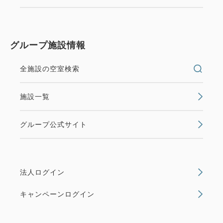
・桜木町駅（みなとみらい）
根岸線直通京浜東北線で5駅 約17分
グループ施設情報
（パシフィコ横浜、横浜赤レンガ倉庫、よこはま
コスモワールド）
全施設の空室検索
・その他エリア
施設一覧
横浜アリーナ（新横浜）約35分、日産スタジア
ム（小机）約45分
グループ公式サイト
東京国際フォーラム（有楽町）約25分
・羽田空港(東京国際空港)から約21分
京急空港線エアポート急行12分→京急川崎駅よ
法人ログイン
り徒歩9分
キャンペーンログイン
・成田国際空港から約77分