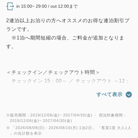
in 15:00~ 29:00 / out 12:00まで
2連泊以上お泊りの方へオススメのお得な連泊割引プ
ランです。
※1泊へ期間短縮の場合、ご料金が追加となりま
す。
＜チェックイン／チェックアウト時間＞
チェックイン 15：00～ ／ チェックアウト ～12：
00
すべて表示
＜クチコミ高評価！こだわり朝食ビュッフェ＞
直営レストラン Terrace and Tableでは、大人気の
※販売期間：2019/12/06(金)~ 2027/04/30(金) ・ 宿泊対象期間：
2019/12/06(金)~ 2027/04/30(金)
朝食ビュッフェをお楽しみいただけます。
※ 「
2026/08/09(日)
- 2026/08/10(月)
1泊2日
」 「
客室1室 大人1人
ライブキッチンで焼き上げる ふわふわオムレツや
」の合計額を表示