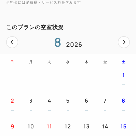
※料金には消費税・サービス料を含みます
漬けマグロ丼などご家族でお楽しみいただけるメニュ
ーを約50種類提供！
このプランの空室状況
朝食会場 2階オールデイダイニング「Terrace
8
and Table」
2026
提供時間 6：30～10：00 （9：30最終入店）
日
月
火
水
木
金
土
＜おすすめポイント＞
1
・全室禁煙
・全室WiFi無料
・動画アプリ内蔵49型4Kテレビ
2
3
4
5
6
7
8
NETFLIX／Prime Video／YouTube／AbemaTVな
ど
※お客様のアカウントで接続可、クロームキャス
9
10
11
12
13
14
15
ト機能内蔵