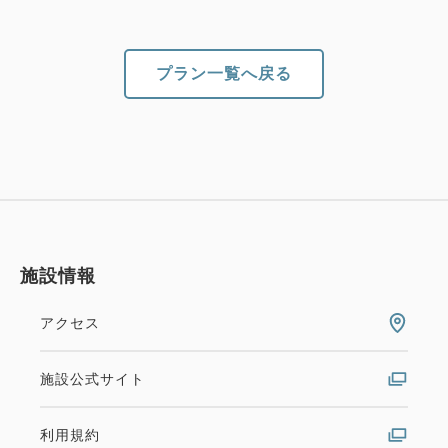
なお、添い寝のお子様はベッド1台(エキストラベッ
ド除く）につき1名までのご利用に限らせていただき
ます。
プラン一覧へ戻る
ご朝食は、5歳以下無料、6歳～12歳までは1,300円
にて当日追加承ります。
＜周辺観光スポット＞
・川崎市内
施設情報
（川崎大師平間寺、藤子・Ｆ・不二雄ミュージア
ム）
アクセス
・関内駅
施設公式サイト
根岸線直通京浜東北線で6駅 約18分
（横浜中華街、横浜スタジアム、山下公園）
利用規約