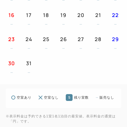
※HDMI端子あり（ケーブルはご持参ください）
・シモンズ社最高級シリーズのベッドでぐっすり就
16
17
18
19
20
21
22
寝
・レインシャワー完備の洗い場付き浴室でゆったり
バスタイム
23
24
25
26
27
28
29
・ジム無料（シューズとウェアはご持参ください）
・ランドリーラウンジ有り（コインランドリー有
料）
30
31
＜添い寝のお子様について＞
小学生のお子様まで添い寝として無料でお泊りいた
だけます（寝具・アメニティなし）。
5
空室あり
空室なし
残り室数
販売なし
ご予約される際は、大人の人数のみご入力いただ
き、ご予約ください。
お子様用のアメニティをご用意しておりますので、
※表示料金は予約できる1室1名1泊目の最安値。表示料金の通貨は
「円」です。
お子様の人数など事前にご連絡くださいませ。