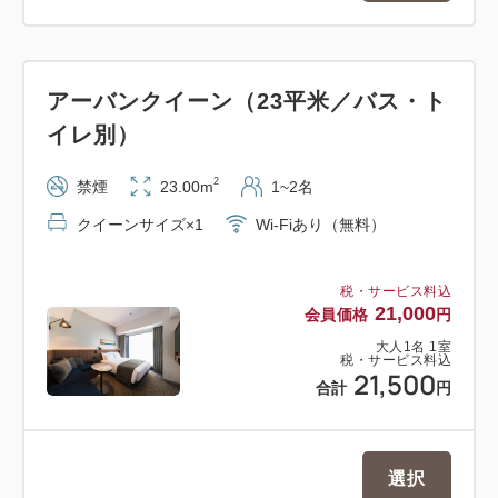
アーバンクイーン（23平米／バス・ト
イレ別）
2
禁煙
23.00m
1~2名
クイーンサイズ×1
Wi-Fiあり（無料）
税・サービス料込
21,000
会員価格
円
大人
1
名
1
室
税・サービス料込
21,500
合計
円
選択