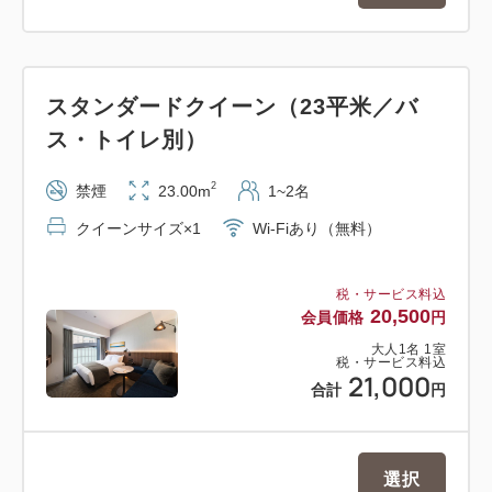
スタンダードクイーン（23平米／バ
ス・トイレ別）
2
禁煙
23.00m
1~2名
クイーンサイズ×1
Wi-Fiあり（無料）
税・サービス料込
20,500
会員価格
円
大人
1
名
1
室
税・サービス料込
21,000
合計
円
選択