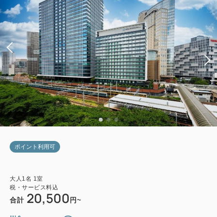
ポイント利用可
大人
1
名
1
室
税・サービス料込
20,500
合計
円~