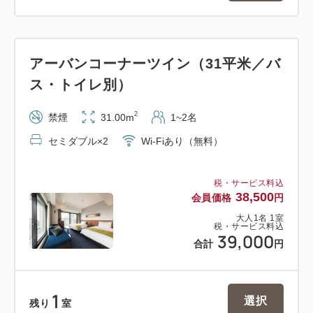
品川駅･横浜駅はわずか1駅・8分の好アクセス！
アーバンコーナーツイン（31平米／バ
＜添い寝のお子様について＞
小学生のお子様まで添い寝として無料でお泊りいた
ス・トイレ別）
だけます（寝具・アメニティなし）。
2
禁煙
31.00m
1~2名
ご予約される際は、大人の人数のみご入力いただ
き、ご予約ください。
セミダブル×2
Wi-Fiあり（無料）
お子様用のアメニティをご用意しておりますので、
お子様の人数など事前にご連絡くださいませ。
税・サービス料込
38,500
会員価格
円
なお、添い寝のお子様はベッド1台(エキストラベッ
大人
1
名
1
室
ド除く）につき1名までのご利用に限らせていただき
税・サービス料込
39,000
ます。
合計
円
ご朝食は、5歳以下無料、6歳～12歳までは1,300円
にて当日追加承ります。
1
選択
残り
室