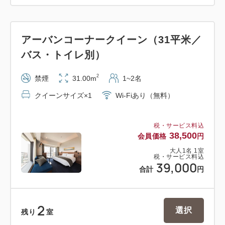
アーバンコーナークイーン（31平米／
バス・トイレ別）
2
禁煙
31.00m
1~2名
クイーンサイズ×1
Wi-Fiあり（無料）
税・サービス料込
38,500
会員価格
円
大人
1
名
1
室
税・サービス料込
39,000
合計
円
2
選択
残り
室