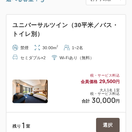
など
※お客様のアカウントで接続可、クロームキャス
ト機能内蔵
ユニバーサルツイン（30平米／バス・
※HDMI端子あり（ケーブルはご持参ください）
トイレ別）
・シモンズ社最高級シリーズのベッドでぐっすり就
寝
2
禁煙
30.00m
1~2名
・レインシャワー完備の洗い場付き浴室でゆったり
セミダブル×2
Wi-Fiあり（無料）
バスタイム
・ジム無料（シューズとウェアはご持参ください）
税・サービス料込
・ランドリーラウンジ有り（コインランドリー有
29,500
会員価格
円
料）
大人
1
名
1
室
税・サービス料込
30,000
＜交通至便なロケーション＞
合計
円
JR川崎駅西口より徒歩2分、京急川崎駅より徒歩9
分の好立地！
1
選択
羽田空港から30分圏内。
残り
室