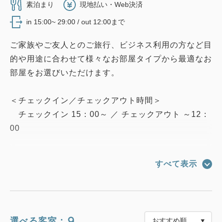
素泊まり
現地払い・Web決済
in 15:00~ 29:00 / out 12:00まで
ご家族やご友人とのご旅行、ビジネス利用の方など目
的や用途に合わせて様々なお部屋タイプから最適なお
部屋をお選びいただけます。
＜チェックイン／チェックアウト時間＞
チェックイン 15：00～ ／ チェックアウト ～12：
00
＜おすすめポイント＞
すべて表示
・全室禁煙
・全室WiFi無料
・動画アプリ内蔵49型4Kテレビ
NETFLIX／Prime Video／YouTube／AbemaTV
9
選べる客室：