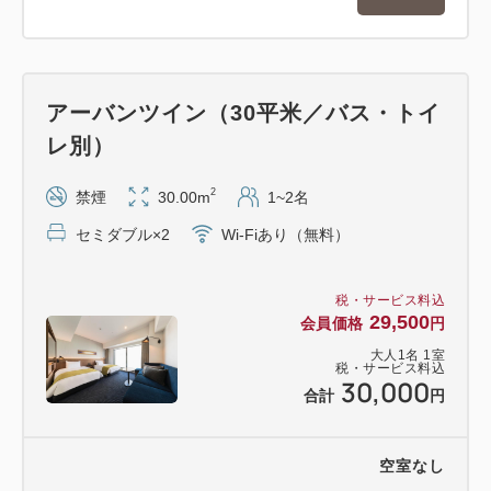
横浜アリーナ（新横浜）約35分、日産スタジア
ム（小机）約45分
東京国際フォーラム（有楽町）約25分
アーバンツイン（30平米／バス・トイ
・羽田空港(東京国際空港)から約21分
レ別）
京急空港線エアポート急行12分→京急川崎駅よ
り徒歩9分
2
禁煙
30.00m
1~2名
セミダブル×2
Wi-Fiあり（無料）
・成田国際空港から約77分
JR成田エクスプレス67分→品川駅乗換え→JR東
税・サービス料込
海道線8分→JR川崎駅西口より徒歩2分
29,500
会員価格
円
大人
1
名
1
室
税・サービス料込
30,000
合計
円
※写真は全てイメージです。
空室なし