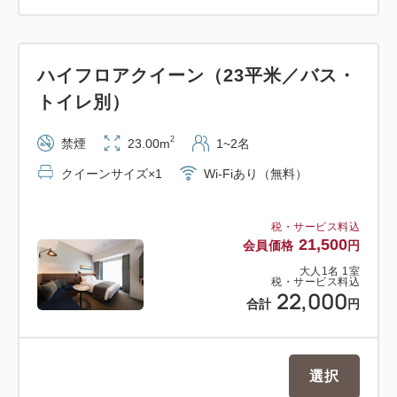
ハイフロアクイーン（23平米／バス・
トイレ別）
2
禁煙
23.00m
1~2名
クイーンサイズ×1
Wi-Fiあり（無料）
税・サービス料込
21,500
会員価格
円
大人
1
名
1
室
税・サービス料込
22,000
合計
円
選択