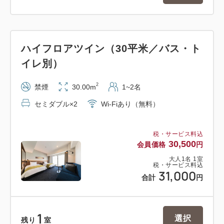
＜周辺観光スポット＞
・川崎市内
（川崎大師平間寺、藤子・Ｆ・不二雄ミュージア
ハイフロアツイン（30平米／バス・ト
ム）
イレ別）
2
・関内駅
禁煙
30.00m
1~2名
根岸線直通京浜東北線で6駅 約18分
セミダブル×2
Wi-Fiあり（無料）
（横浜中華街、横浜スタジアム、山下公園）
税・サービス料込
・桜木町駅（みなとみらい）
30,500
会員価格
円
根岸線直通京浜東北線で5駅 約17分
大人
1
名
1
室
税・サービス料込
（パシフィコ横浜、横浜赤レンガ倉庫、よこはま
31,000
合計
円
コスモワールド）
・その他エリア
1
選択
残り
室