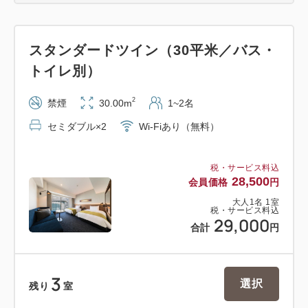
スタンダードツイン（30平米／バス・
トイレ別）
2
禁煙
30.00m
1~2名
セミダブル×2
Wi-Fiあり（無料）
税・サービス料込
28,500
会員価格
円
大人
1
名
1
室
税・サービス料込
29,000
合計
円
3
選択
残り
室