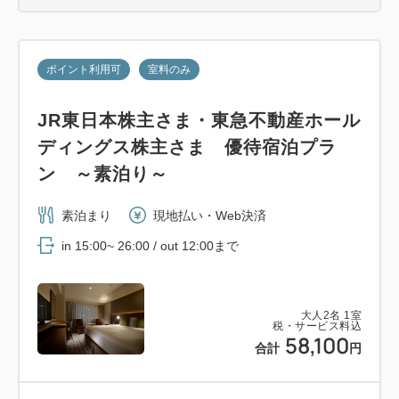
ポイント利用可
室料のみ
JR東日本株主さま・東急不動産ホール
ディングス株主さま 優待宿泊プラ
ン ～素泊り～
素泊まり
現地払い・Web決済
in 15:00~ 26:00 / out 12:00まで
大人
2
名
1
室
税・サービス料込
58,100
合計
円