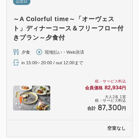
記念日
～A Colorful time～「オーヴェス
ト」ディナーコース＆フリーフロー付
きプラン～夕食付
夕食
現地払い・Web決済
in 15:00~ 20:00 / out 12:00まで
税・サービス料込
82,934
会員価格
円
大人
2
名
1
室
税・サービス料込
87,300
合計
円
空室なし