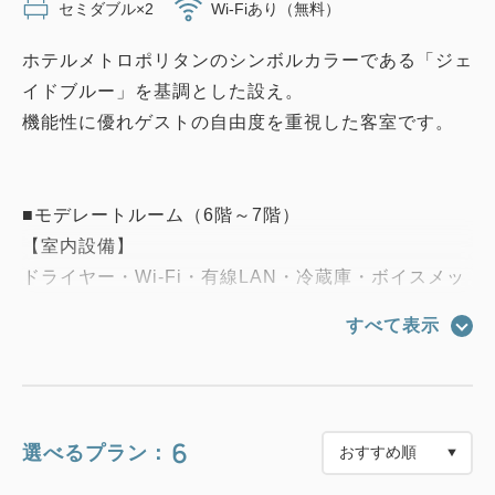
セミダブル×2
Wi-Fiあり（無料）
ホテルメトロポリタンのシンボルカラーである「ジェ
イドブルー」を基調とした設え。
機能性に優れゲストの自由度を重視した客室です。
■モデレートルーム（6階～7階）
【室内設備】
ドライヤー・Wi-Fi・有線LAN・冷蔵庫・ボイスメッ
セージ機能付き電話・セーフティーボックス・電気ス
すべて表示
タンド・マルチタイプ充電器（モバイル端末用）・
USBポート・個別空調・加湿機能付き空気清浄機・
ウォシュレット・スリッパ・パジャマ・シモンズ社製
ベッド・アイスペール・ミネラルウォーター・湯沸か
6
選べるプラン：
しポット・消臭スプレー