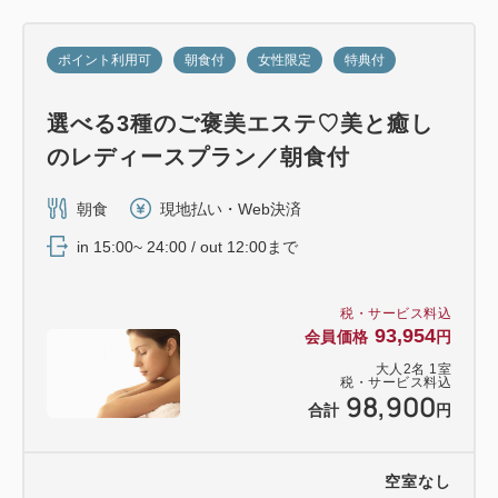
ポイント利用可
朝食付
女性限定
特典付
選べる3種のご褒美エステ♡美と癒し
のレディースプラン／朝食付
朝食
現地払い・Web決済
in 15:00~ 24:00 / out 12:00まで
税・サービス料込
93,954
会員価格
円
大人
2
名
1
室
税・サービス料込
98,900
合計
円
空室なし