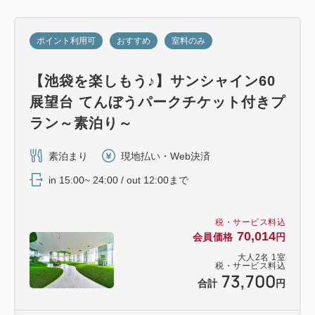
ポイント利用可
おすすめ
室料のみ
【池袋を楽しもう♪】サンシャイン60
展望台 てんぼうパークチケット付きプ
ラン～素泊り～
素泊まり
現地払い・Web決済
in 15:00~ 24:00 / out 12:00まで
税・サービス料込
70,014
会員価格
円
大人
2
名
1
室
税・サービス料込
73,700
合計
円