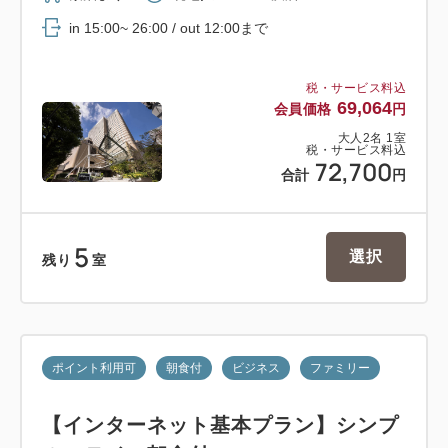
in 15:00~ 26:00 / out 12:00まで
税・サービス料込
69,064
会員価格
円
大人
2
名
1
室
税・サービス料込
72,700
合計
円
5
選択
残り
室
ポイント利用可
朝食付
ビジネス
ファミリー
【インターネット基本プラン】シンプ