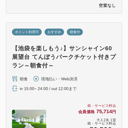
空室なし
ポイント利用可
おすすめ
朝食付
【池袋を楽しもう♪】サンシャイン60
展望台 てんぼうパークチケット付きプ
ラン～朝食付～
朝食
現地払い・Web決済
in 15:00~ 24:00 / out 12:00まで
税・サービス料込
75,714
会員価格
円
大人
2
名
1
室
税・サービス料込