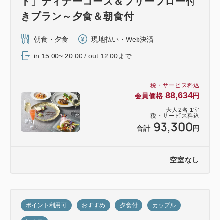
ト」ディナーコース＆フリーフロー付
きプラン～夕食＆朝食付
朝食・夕食
現地払い・Web決済
in 15:00~ 20:00 / out 12:00まで
税・サービス料込
88,634
会員価格
円
大人
2
名
1
室
税・サービス料込
93,300
合計
円
空室なし
ポイント利用可
おすすめ
夕食付
カップル