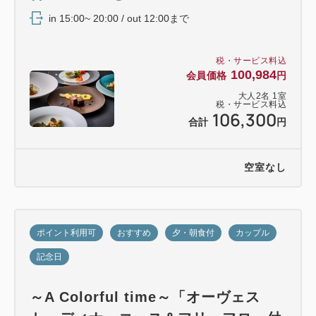
in 15:00~ 20:00 / out 12:00まで
税・サービス料込
100,984
会員価格
円
大人
2
名
1
室
税・サービス料込
106,300
合計
円
空室なし
ポイント利用可
おすすめ
夕・朝食付
カップル
記念日
～A Colorful time～「オーヴェス