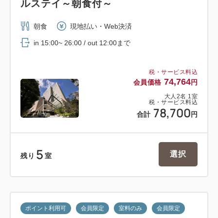
ルステイ～朝食付～
朝食
現地払い・Web決済
in 15:00~ 26:00 / out 12:00まで
税・サービス料込
74,764
会員価格
円
大人
2
名
1
室
税・サービス料込
78,700
合計
円
5
選択
残り
室
ポイント利用可
会員限定
室料のみ
会員限定