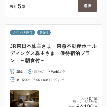
5
選択
残り
室
ポイント利用可
朝食付
JR東日本株主さま・東急不動産ホール
ディングス株主さま 優待宿泊プラ
ン ～朝食付～
朝食
現地払い・Web決済
in 15:00~ 26:00 / out 12:00まで
大人
2
名
1
室
税・サービス料込
64,100