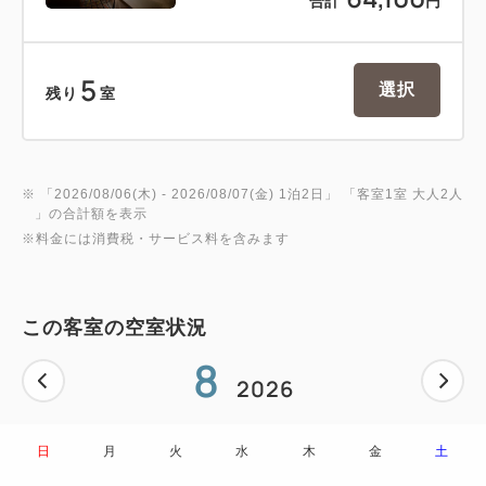
合計
円
5
選択
残り
室
※ 「
2026/08/06(木)
- 2026/08/07(金)
1泊2日
」 「
客室1室 大人2人
」の合計額を表示
※料金には消費税・サービス料を含みます
この客室の空室状況
8
2026
日
月
火
水
木
金
土