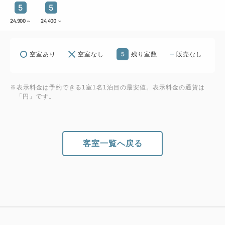
5
5
24,900
～
24,400
～
5
空室あり
空室なし
残り室数
販売なし
※表示料金は予約できる1室1名1泊目の最安値。表示料金の通貨は
「円」です。
客室一覧へ戻る