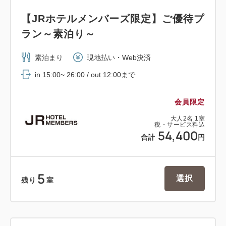
【JRホテルメンバーズ限定】ご優待プ
ラン～素泊り～
素泊まり
現地払い・Web決済
in 15:00~ 26:00 / out 12:00まで
会員限定
大人
2
名
1
室
税・サービス料込
54,400
合計
円
5
選択
残り
室