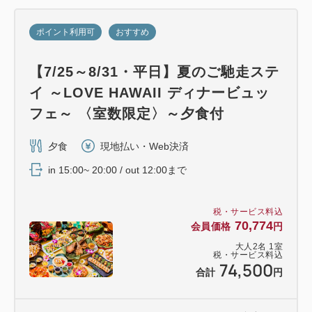
【アメニティ】
ポイント利用可
おすすめ
シャンプー・コンディショナー・ボディーソープ・フ
ェイス&ハンドソープ・スキンケアセット・バスソル
【7/25～8/31・平日】夏のご馳走ステ
ト・歯ブラシ・歯磨き粉・安全カミソリ・シャワーキ
イ ～LOVE HAWAII ディナービュッ
ャップ・サニタリーバッグ・ヘアブラシ・綿棒・コッ
フェ～ 〈室数限定〉～夕食付
夕食
現地払い・Web決済
in 15:00~ 20:00 / out 12:00まで
税・サービス料込
70,774
会員価格
円
大人
2
名
1
室
税・サービス料込
74,500
合計
円