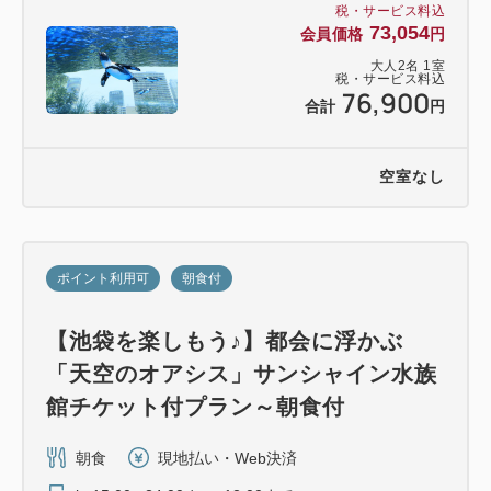
税・サービス料込
73,054
会員価格
円
大人
2
名
1
室
税・サービス料込
76,900
合計
円
空室なし
ポイント利用可
朝食付
【池袋を楽しもう♪】都会に浮かぶ
「天空のオアシス」サンシャイン水族
館チケット付プラン～朝食付
朝食
現地払い・Web決済