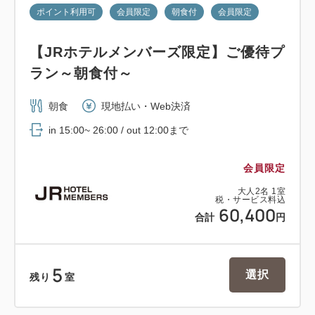
ポイント利用可
会員限定
朝食付
会員限定
【JRホテルメンバーズ限定】ご優待プ
ラン～朝食付～
朝食
現地払い・Web決済
in 15:00~ 26:00 / out 12:00まで
会員限定
大人
2
名
1
室
税・サービス料込
60,400
合計
円
5
選択
残り
室