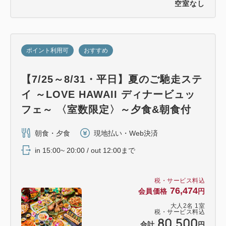
空室なし
ポイント利用可
おすすめ
【7/25～8/31・平日】夏のご馳走ステ
イ ～LOVE HAWAII ディナービュッ
フェ～ 〈室数限定〉～夕食&朝食付
朝食・夕食
現地払い・Web決済
in 15:00~ 20:00 / out 12:00まで
税・サービス料込
76,474
会員価格
円
大人
2
名
1
室
税・サービス料込
80,500
合計
円