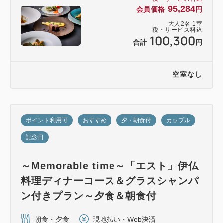
95,284
会員価格
円
大人
2
名
1
室
税・サービス料込
100,300
合計
円
空室なし
ポイント利用可
おすすめ
夕・朝食付
カップル
記念日
～Memorable time～「エスト」伊仏
料理ディナーコース＆グラスシャンパ
ン付きプラン～夕食＆朝食付
朝食・夕食
現地払い・Web決済