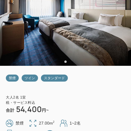
禁煙
ツイン
スタンダード
大人
2
名
1
室
税・サービス料込
54,400
合計
円~
2
禁煙
27.00m
1~2名