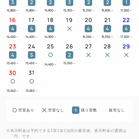
3
2
2
3
2
2
1
15,800
～
15,800
～
15,800
～
15,350
～
15,350
～
15,800
～
17,200
～
16
17
18
19
20
21
22
4
4
4
4
4
4
14,400
～
14,400
～
14,900
～
15,350
～
15,350
～
17,200
～
23
24
25
26
27
28
29
4
5
2
13,450
～
13,450
～
15,350
～
14,400
～
30
31
13,450
～
13,050
～
5
空室あり
空室なし
残り室数
販売なし
※表示料金は予約できる1室1名1泊目の最安値。表示料金の通貨は
「円」です。