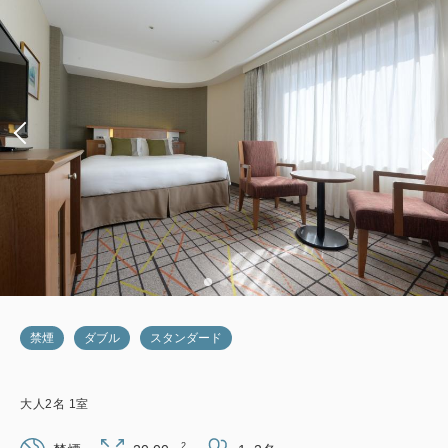
禁煙
ダブル
スタンダード
大人
2
名
1
室
2