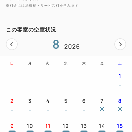
○液晶テレビ
※料金には消費税・サービス料を含みます
○シャンプー、コンディショナー、ボディソープ
○湯沸しポット
○煎茶、コーヒー
この客室の空室状況
○Free Wi-Fi、有線LAN
8
2026
日
月
火
水
木
金
土
1
2
3
4
5
6
7
8
9
10
11
12
13
14
15