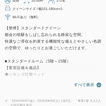
禁煙
20.00m
1~2名
クイーンサイズ / 幅151-180cm×1
Wi-Fiあり（無料）
【禁煙】スタンダードクイーン
都会の喧騒をしばし忘れられる静寂な空間。
快適なご滞在を約束する機能性な備えとやさしい色調
の空間で、ゆったりとお過ごしいただけます。
■スタンダードルーム（5階～15階）
【客室設備＆備品】
◆シモンズ社製ベッド
○ナイトウエア
すべて表示
○ドライヤー
○冷蔵庫
○加湿機能付き空気清浄機
※ 「
2026/08/07(金)
- 2026/08/08(土)
1泊2日
」 「
客室1室 大人2人
」の合計額を表示