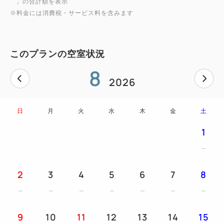
」の合計額を表示
6：30a.m.～10：00a.m.（10：30a.m.料理終了）
※料金には消費税・サービス料を含みます
※今後の状況により営業時間・営業内容が急遽変更に
なる場合がございます。
このプランの空室状況
■予約時の注意事項■
8
ご予約は「1室」にてお申し込みください。実際は隣
2026
同士の2つのツインルームです。
また、料金はコネクティングルームとして2部屋分の
日
月
火
水
木
金
土
表記となります。
1
【ご注意】
上記の利用人数は1室あたり4名となっていますが、
2
3
4
5
6
7
8
実際は1室2名で合計4名様のご利用になります。
【お子様の添い寝のご案内】
9
10
11
12
13
14
15
・未就学のお子様の宿泊代は無料です。（寝具・アメ