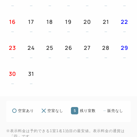
ニティなし）
・朝食付プランの場合、4～6歳のお子様の朝食は有
16
17
18
19
20
21
22
料となります。
・ベッド1台に付き1名様のご利用に限らせて頂いて
おります。
23
24
25
26
27
28
29
（例：ダブルベッドのお部屋は添い寝1名様まで、ツ
インベッドのお部屋は2名様まで）
30
31
●全室に加湿器をご用意しております。
【Free Wi-Fi】
全客室でWi-Fi を無料でご利用いただけます。
5
空室あり
空室なし
残り室数
販売なし
【ご案内】
ご到着の際、クレジットカードでお支払いのお客さま
※表示料金は予約できる1室1名1泊目の最安値。表示料金の通貨は
には、クレジットカードのプリントをいただいており
「円」です。