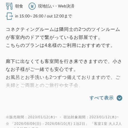
朝食
現地払い・Web決済
in 15:00~ 26:00 / out 12:00まで
コネクティングルームは隣同士の2つのツインルーム
が客室内のドアで繋がっているお部屋です。
こちらのプランは4名様のご利用におすすめです。
廊下に出なくても客室間を行き来できますので、小さ
なお子様がご一緒でも安心です。
お風呂とお手洗いも2つずつ備えておりますので、ご
夫婦とご両親とのご旅行や女子会、
ご友人同士でのご宿泊にご利用いただけます。
すべて表示
■朝食■
1階 オールデイダイニング「クロスダイン」 ブレッ
※販売期間：2023/01/12(木)~ ・ 宿泊対象期間：2023/01/12(木)~
※ 「
2026/08/09(日)
- 2026/08/10(月)
1泊2日
」 「
客室1室 大人2人
クファーストビュッフェ