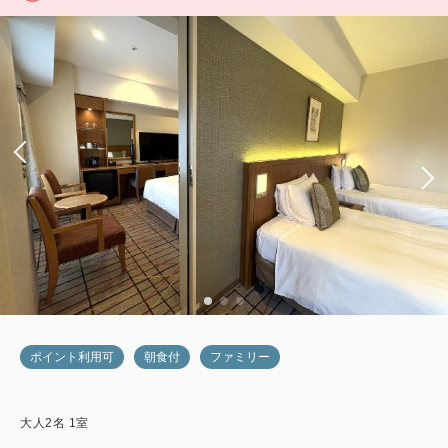
ポイント利用可
朝食付
ファミリー
大人
2
名
1
室