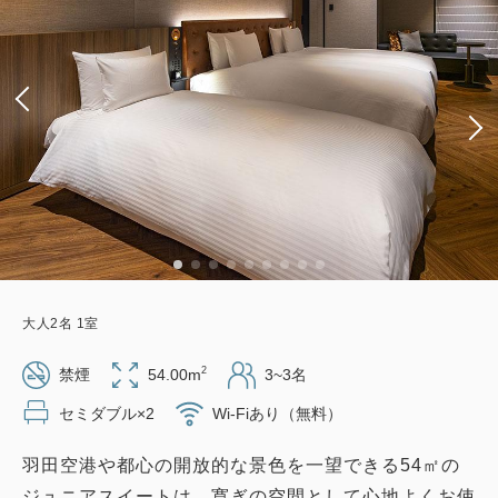
大人
2
名
1
室
2
禁煙
54.00m
3~3名
セミダブル×2
Wi-Fiあり（無料）
羽田空港や都心の開放的な景色を一望できる54㎡の
ジュニアスイートは、寛ぎの空間として心地よくお使