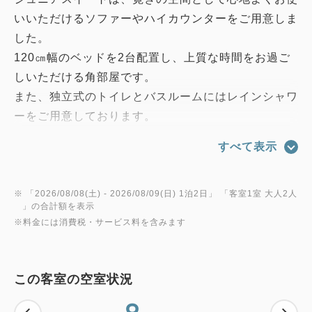
いいただけるソファーやハイカウンターをご用意しま
した。
120㎝幅のベッドを2台配置し、上質な時間をお過ご
しいただける角部屋です。
また、独立式のトイレとバスルームにはレインシャワ
ーをご用意しております。
※エキストラベットを設置して3名様のご案内となり
すべて表示
ます。
●5階～9階
※ 「
2026/08/08(土)
- 2026/08/09(日)
1泊2日
」 「
客室1室 大人2人
」の合計額を表示
●シモンズ社製のベッド
※料金には消費税・サービス料を含みます
●55インチの４Kテレビ（所定の動画アプリ視聴可）
●客室インテリアは「株式会社日建スペースデザイン
社」 監修
この客室の空室状況
【客室備品】