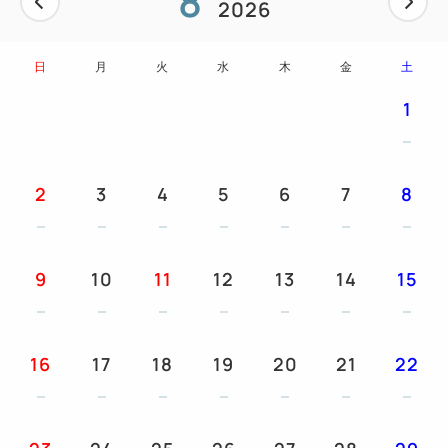
8
2026
加湿機能付空気清浄機・電気ケトル・セーフティーボ
ックス・ドライヤー
日
月
火
水
木
金
土
体重計・ナイトウェアー・消臭スプレー
1
【アメニティー等】
バスタオル・フェイスタオル・ハンドタオル・バスマ
2
3
4
5
6
7
8
ット
シャンプー・コンディショナー・ボディーソープ・ヘ
アブラシ
9
10
11
12
13
14
15
ボディータオル・シェーバー・コットン・綿棒・歯ブ
ラシ
ドリップコーヒー・シュガー・ミルク・煎茶ティーバ
16
17
18
19
20
21
22
ッグ・ミネラルウォーター
コーヒーメーカー備え付け