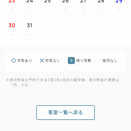
23
24
25
26
27
28
29
30
31
5
空室あり
空室なし
残り室数
販売なし
※表示料金は予約できる1室1名1泊目の最安値。表示料金の通貨は
「円」です。
客室一覧へ戻る