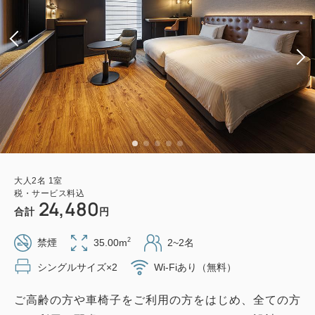
大人
2
名
1
室
税・サービス料込
24,480
合計
円
2
禁煙
35.00m
2~2名
シングルサイズ×2
Wi-Fiあり（無料）
ご高齢の方や車椅子をご利用の方をはじめ、全ての方