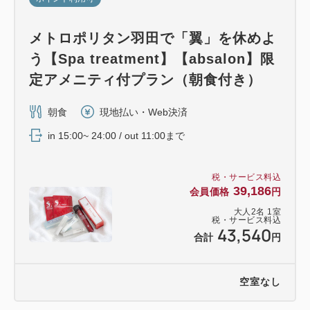
メトロポリタン羽田で「翼」を休めよ
う【Spa treatment】【absalon】限
定アメニティ付プラン（朝食付き）
朝食
現地払い・Web決済
in 15:00~ 24:00 / out 11:00まで
税・サービス料込
39,186
会員価格
円
大人
2
名
1
室
税・サービス料込
43,540
合計
円
空室なし