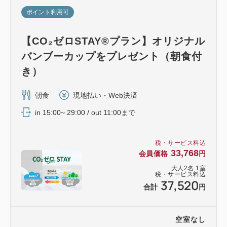
ポイント利用可
【CO₂ゼロSTAY®プラン】オリジナル
バンブーカップをプレゼント（朝食付
き）
朝食
現地払い・Web決済
in 15:00~ 29:00 / out 11:00まで
税・サービス料込
33,768
会員価格
円
大人
2
名
1
室
税・サービス料込
37,520
合計
円
空室なし