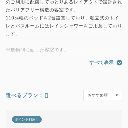
のご利用に配慮してゆとりあるレイアウトで設計され
たバリアフリー構造の客室です。
110㎝幅のベッドを2台設置しており、独立式のトイ
レとバスルームにはレインシャワーをご用意しており
ます。
※建物側に面した客室です。
※客室のレイアウトや方角が異なる場合があります。
すべて表示
●5階～6階
●シモンズ社製のベッド
●50インチの４Kテレビ（所定の動画アプリ視聴可）
0
選べるプラン：
●客室インテリアは「株式会社日建スペースデザイン
社」 監修
●窓際には多彩な機能性のハイカウンターを設置
ポイント利用可