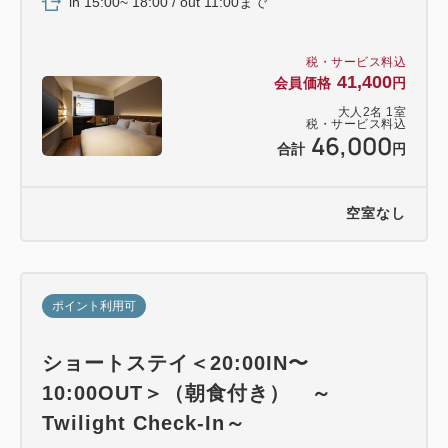
in 15:00~ 18:00 / out 11:00まで
税・サービス料込
41,400
会員価格
円
大人
2
名
1
室
税・サービス料込
46,000
合計
円
空室なし
ポイント利用可
ショートステイ＜20:00IN〜
10:00OUT＞（朝食付き） ～
Twilight Check-In～