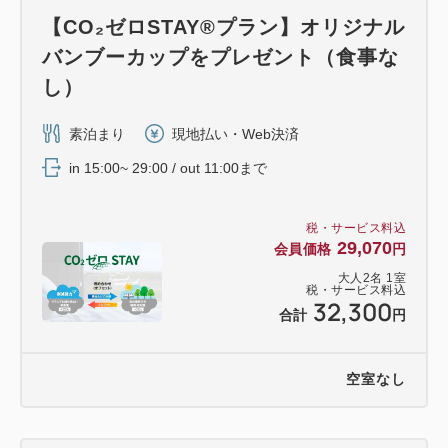
【客室備品】
【CO₂ゼロSTAY®プラン】オリジナル
加湿機能付空気清浄機・電気ケトル・セーフティーボ
バンブーカップをプレゼント（食事な
ックス・ドライヤー
し）
体重計・ナイトウェアー・消臭スプレー
素泊まり
現地払い・Web決済
【アメニティー等】
in 15:00~ 29:00 / out 11:00まで
バスタオル・フェイスタオル・ハンドタオル・バスマ
ット
税・サービス料込
シャンプー・コンディショナー・ボディーソープ・ヘ
29,070
会員価格
円
アブラシ
大人
2
名
1
室
ボディータオル・シェーバー・コットン・綿棒・歯ブ
税・サービス料込
32,300
ラシ
合計
円
ドリップコーヒー・シュガー・ミルク・煎茶ティーバ
ッグ・ミネラルウォーター
空室なし