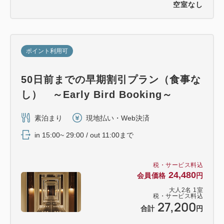
空室なし
ポイント利用可
50日前までの早期割引プラン（食事な
し） ～Early Bird Booking～
素泊まり
現地払い・Web決済
in 15:00~ 29:00 / out 11:00まで
税・サービス料込
24,480
会員価格
円
大人
2
名
1
室
税・サービス料込
27,200
合計
円