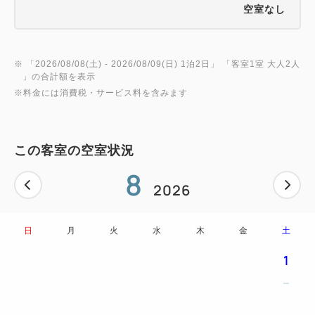
空室なし
※ 「
2026/08/08(土)
- 2026/08/09(日)
1泊2日
」 「
客室1室 大人2人
」の合計額を表示
※料金には消費税・サービス料を含みます
この客室の空室状況
8
2026
日
月
火
水
木
金
土
1