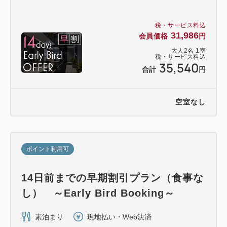
税・サービス料込
31,986
会員価格
円
大人
2
名
1
室
税・サービス料込
35,540
合計
円
空室なし
ポイント利用可
14日前までの早期割引プラン（食事な
し） ～Early Bird Booking～
素泊まり
現地払い・Web決済