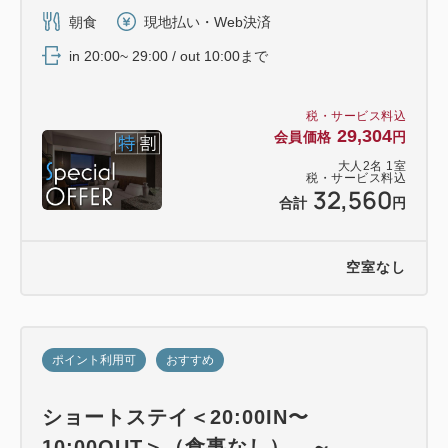
朝食
現地払い・Web決済
in 20:00~ 29:00 / out 10:00まで
税・サービス料込
29,304
会員価格
円
大人
2
名
1
室
税・サービス料込
32,560
合計
円
空室なし
ポイント利用可
おすすめ
ショートステイ＜20:00IN〜
10:00OUT＞（食事なし） ～