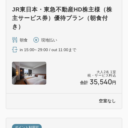
JR東日本・東急不動産HD株主様（株
主サービス券）優待プラン（朝食付
き）
朝食
現地払い
in 15:00~ 29:00 / out 11:00まで
大人
2
名
1
室
税・サービス料込
35,540
合計
円
空室なし
ポイント利用可