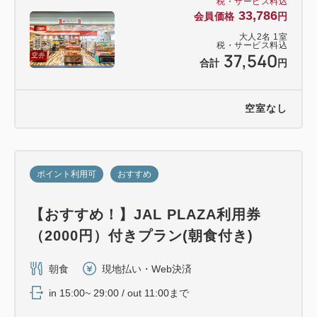
税・サービス料込
33,786
会員価格
円
大人
2
名
1
室
税・サービス料込
37,540
合計
円
空室なし
ポイント利用可
おすすめ
【おすすめ！】JAL PLAZA利用券
（2000円）付きプラン(朝食付き)
朝食
現地払い・Web決済
in 15:00~ 29:00 / out 11:00まで