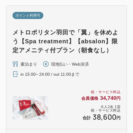
ポイント利用可
メトロポリタン羽田で「翼」を休めよ
う【Spa treatment】【absalon】限
定アメニティ付プラン（朝食なし）
素泊まり
現地払い・Web決済
in 15:00~ 24:00 / out 11:00まで
税・サービス料込
34,740
会員価格
円
大人
2
名
1
室
税・サービス料込
38,600
合計
円