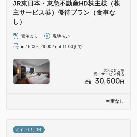
JR東日本・東急不動産HD株主様（株
主サービス券）優待プラン（食事な
し）
素泊まり
現地払い
in 15:00~ 29:00 / out 11:00まで
大人
2
名
1
室
税・サービス料込
30,600
合計
円
空室なし
ポイント利用可