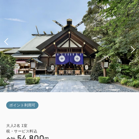
ポイント利用可
大人
2
名
1
室
税・サービス料込
54,800