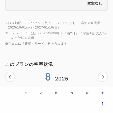
空室なし
人気が高い神社なので多くの参拝客が訪れる東京大神
宮。
※販売期間：2025/05/20(火)~ 2027/01/10(日) ・ 宿泊対象期間：
チェックイン後は、館内利用券を使ってパティスリー
2025/10/01(水)~ 2027/01/10(日)
のスイーツを食べたり、お部屋で癒しのバスタイムを
※ 「
2026/08/08(土)
- 2026/08/09(日)
1泊2日
」 「
客室1室 大人2人
」の合計額を表示
過ごしたり、のんびりホテルステイを楽しんでみて
※料金には消費税・サービス料を含みます
は。
翌朝はちょっと早起きして、東京大神宮へ朝参りに。
ホテルに戻って自慢のブレックファストブッフェを堪
このプランの空室状況
能するなんて過ごし方も、おすすめです。
8
2026
■朝食 ブレックファストブッフェ ダイニング・カ
フェ「ベルテンポ」
日
月
火
水
木
金
土
お客様の目の前で作る「オムレツステーション」や、
クロワッサンやデニッシュのほか、
1
ホテル開業時から人気のパン“マウンテン”も登場する