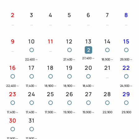
「自家製エドモントベーカリー」
洋食、和食、サラダ、フルーツなど、バラエティ豊か
2
3
4
5
6
7
8
なブッフェです。
（時間 6:30～10:00）
9
10
11
12
13
14
15
【添い寝のお子様について】
2
正ベッド1台につき、小学生未満（未就学）のお子様
27,400
～
22,400
～
27,400
～
18,900
～
29,900
～
1名様までとさせていただきます。（エキストラベッ
16
17
18
19
20
21
22
ドを除く）
添い寝のお子様のご朝食は、ホテル現地にてご追加い
22,400
～
17,400
～
18,900
～
18,900
～
18,400
～
24,900
～
ただけます。（4～6歳 1,600円 ／ 0～3歳 無
23
24
25
26
27
28
29
料）
17,400
～
17,400
～
17,900
～
19,900
～
19,900
～
22,900
29,900
30
31
17,900
～
17,900
～