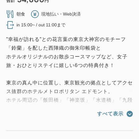
合計
円
朝食
現地払い・Web決済
in 15:00~ / out 11:00まで
”幸福が訪れる”との花言葉の東京大神宮のモチーフ
「鈴蘭」を配した西陣織の御朱印帳袋と
ホテルオリジナルのお散歩コースマップなど、女子
旅・おひとりステイに嬉しい6つの特典付き！
東京の真ん中に位置し、東京観光の拠点としてアクセ
ス抜群のホテルメトロポリタン エドモント。
ホテル周辺の「飯田橋」「神楽坂」「水道橋」「九段
下」は、お出掛けしたくなるスポットが数多くありま
すべて表示
す。
ホテルステイも観光も、どちらも楽しみたい方にぴっ
たりのプランをご用意いたしました。