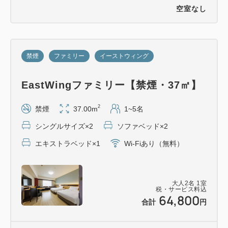
東京大神宮のお守りの中でも人気NO.1の「縁結び鈴
空室なし
蘭守」にちなみ、「鈴蘭」のデザインを施した、ダブ
ルネームの御朱印帳袋を本プランのためにご用意しま
した。
禁煙
ファミリー
イーストウィング
“幸福が訪れる”という花言葉を持つ「鈴蘭」がモチー
フの収納袋に大事な御朱印帳を入れて御朱印めぐりを
EastWingファミリー【禁煙・37㎡】
楽しんだり、また小物や手帳を入れて普段使いするの
もおすすめです。
2
禁煙
37.00m
1~5名
シングルサイズ×2
ソファベッド×2
※御朱印帳袋はチェックイン時に2種類（白茶金色・
エキストラベッド×1
Wi-Fiあり（無料）
藤紫色）からお選びいただけます。
在庫状況によりご希望のものをお渡しできない場合
がございます。予めご了承ください。
大人
2
名
1
室
税・サービス料込
（サイズ 縦：約22.5cm／横：約15cm）
64,800
合計
円
※連泊でご宿泊の場合も、御朱印帳袋は１名様お１つ
のお渡しとなります。