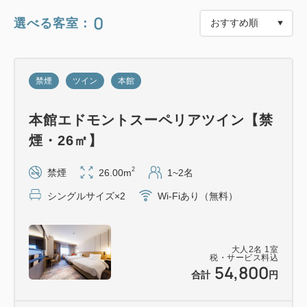
0
選べる客室：
特典
・【東京大神宮×エドモント】オリジナル御朱印帳袋
（2色より 1名様1滞在につき1つ）
禁煙
ツイン
本館
・館内利用券1,000円（1名様1泊につき1枚）
・オーストラリア メルボルンで生まれたラグジュア
本館エドモントスーペリアツイン【禁
リースキンケアブランド「LaGaia UNEDITED」ア
煙・26㎡】
メニティ付き
（お1人様1滞在1セット）（シャンプー・コンディシ
2
禁煙
26.00m
1~2名
ョナー・ボディウォッシュ・ボディローション）
シングルサイズ×2
Wi-Fiあり（無料）
・バスソルト（1室1滞在あたり3本1セット）
・ハーブティー（1名様1滞在につき1つ）
・ホテルオリジナルお散歩コースマップ
大人
2
名
1
室
税・サービス料込
54,800
合計
円
■東京大神宮×ホテルメトロポリタンエドモントコラ
ボレーション オリジナル御朱印帳袋