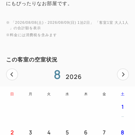
にもぴったりなお部屋です。
※ 「
2026/08/08(土)
- 2026/08/09(日)
1泊2日
」 「
客室1室 大人1人
」の合計額を表示
※料金には消費税を含みます
この客室の空室状況
8
2026
日
月
火
水
木
金
土
1
2
3
4
5
6
7
8