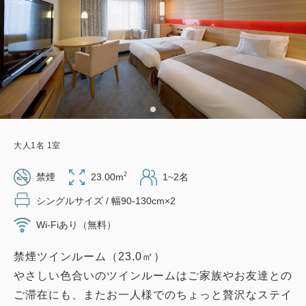
大人
1
名
1
室
2
禁煙
23.00m
1~2名
シングルサイズ / 幅90-130cm×2
Wi-Fiあり（無料）
禁煙ツインルーム（23.0㎡）
やさしい色合いのツインルームはご家族やお友達との
ご滞在にも、またお一人様でのちょっと贅沢なステイ