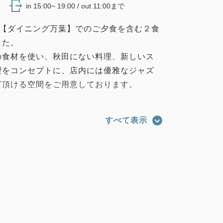
in 15:00~ 19:00 / out 11:00まで
F【ダイニング万葉】でのご夕食を含む２食
した。
の食材を使い、秋田にない料理、新しいス
理をコンセプトに、店内には優雅なジャズ
ぎ頂ける空間をご用意しております。
すべて表示
ぜた 前菜5種盛合せ
んぽ鍋
うどん