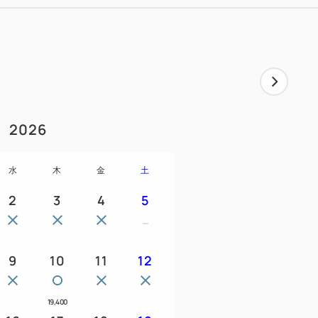
お食事内容が変更となる場合があります。
葉はホテルメトロポリタン秋田３階にござい
でございます。
越しいただきますよう、１９：３０までの入
2026
え、お申込みいただきますようお願い申し
水
木
金
土
しかねますので、予めご了承くださいま
2
3
4
5
や仕入の状況によってお食事内容が変更と
9
10
11
12
ン「上海楼酒家」でのお食事となります。
ング。AM6：15～AM10:30）
19,400