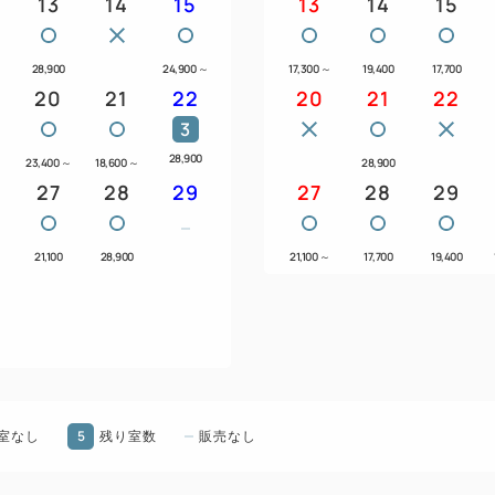
13
14
15
13
14
15
営業時間 17：00～22：00
◆駐車場について
28,900
24,900
～
17,300
～
19,400
17,700
20
21
22
秋田駅（西口）に併設してい
20
21
22
ス第１駐車場」または
3
ホテル裏手の「ホテルメトロ
28,900
23,400
～
18,600
～
28,900
ご利用ください。
27
28
29
27
28
29
＜駐車場のご利用料金につい
21,100
28,900
21,100
～
17,700
19,400
駐車料金は、ご1泊につき、普通
翌日13:00までの24H）
お車の大きさにより料金が異
※休前日および休日は満車と
※チェックインの際に必ず駐
い。
5
室なし
残り室数
販売なし