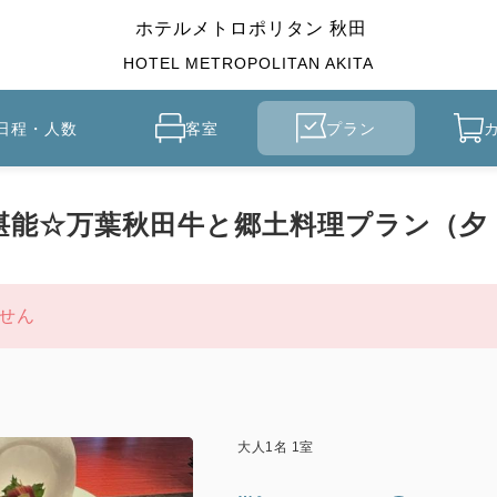
ホテルメトロポリタン 秋田
HOTEL METROPOLITAN AKITA
日程・人数
客室
プラン
堪能☆万葉秋田牛と郷土料理プラン（夕
せん
大人
1
名
1
室