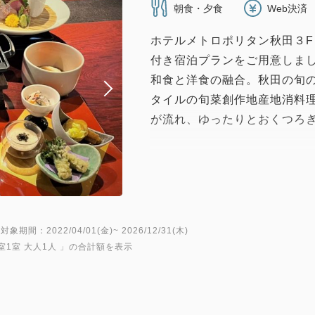
朝食・夕食
Web決済
ホテルメトロポリタン秋田３
付き宿泊プランをご用意しま
和食と洋食の融合。秋田の旬
タイルの旬菜創作地産地消料
が流れ、ゆったりとおくつろ
＜メニューの一例＞
【前菜】秋田郷土料理を織り交
【お造り】旬魚のお刺身
【鍋料理】秋田名物 きりた
対象期間：2022/04/01(金)~ 2026/12/31(木)
【魚料理】お魚料理
室1室 大人1人
」の合計額を表示
【肉料理】秋田牛のグリル
【食事】佐藤養助8代目 稲庭
【水菓子】本日の水菓子