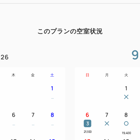
※季節や仕入の状況によって
●ご夕食会場のダイニング万
ます。
このプランの空室状況
●ラストオーダーは２１：００
●食事時間に余裕をもってお
9
店をお勧めいたします。
26
ご到着予定時間をご確認のう
あげます。
木
金
土
日
月
火
※ご夕食の当日のご変更は致
1
1
せ。
※写真はイメージです。季節
なる場合があります。
6
7
8
6
7
8
※朝食は、本館３階レストラ
3
（秋田の食材を使った和洋バイキ
21,100
19,400