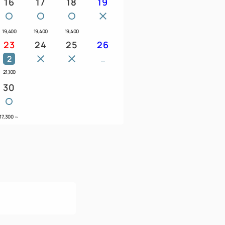
16
17
18
19
19,400
19,400
19,400
る「ホテルメトロポリタン・トピコ・アル
23
24
25
26
2
ポリタン・トピコ・アルス第２駐車場」を
21,100
30
て＞
17,300
～
車：1000円となります。（昼13:00から
なります。詳しくはお問合せください。
なる場合がございます。
車券をフロントスタッフにご提示くださ