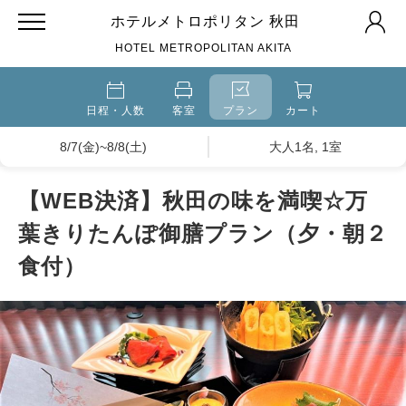
ホテルメトロポリタン 秋田
HOTEL METROPOLITAN AKITA
日程・人数
客室
プラン
カート
8/7(金)~8/8(土)
大人1名, 1室
【WEB決済】秋田の味を満喫☆万
葉きりたんぽ御膳プラン（夕・朝２
食付）