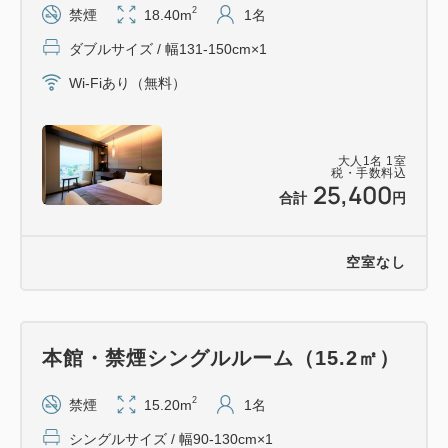
2
禁煙
18.40m
1名
ダブルサイズ / 幅131-150cm×1
●ご夕食会場のダイニング万葉はホテルメトロポリタ
ン秋田３階にございます。
Wi-Fiあり（無料）
●ラストオーダーは２１：００でございます。
●食事時間に余裕をもってお越しいただきますよう、
大人
1
名
1
室
１９：３０までの入店をお勧めいたします。
税・手数料込
25,400
ご到着予定時間をご確認のうえ、お申込みいただきま
合計
円
すようお願い申しあげます。
※ご夕食の当日のご変更は致しかねますので、予めご
空室なし
了承くださいませ。
※写真はイメージです。季節や仕入の状況によってお
食事内容が変更となる場合があります。
本館・禁煙シングルルーム（15.2㎡）
※朝食は、本館３階レストラン「上海楼酒家」でのお
食事となります。
2
禁煙
15.20m
1名
（秋田の食材を使った和洋バイキング。AM6：15
シングルサイズ / 幅90-130cm×1
～AM10:30）