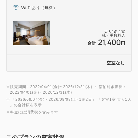
Wi-Fiあり（無料）
営業時間 17：00～22：00
大人
1
名
1
室
◆駐車場について
税・手数料込
21,400
秋田駅（西口）に併設している「ホテルメトロポリタ
合計
円
ン・トピコ・アルス第１駐車場」または
ホテル裏手の「ホテルメトロポリタン・トピコ・アル
空室なし
ス第２駐車場」をご利用ください。
＜駐車場のご利用料金について＞
※販売期間：2022/04/01(金)~ 2026/12/31(木) ・ 宿泊対象期間：
2022/04/01(金)~ 2026/12/31(木)
駐車料金は、ご1泊につき、普通車：1000円となりま
※ 「
2026/08/07(金)
- 2026/08/08(土)
1泊2日
」 「
客室1室 大人1人
す。（昼13:00から翌日13:00までの24H）
」の合計額を表示
お車の大きさにより料金が異なります。詳しくはお問
※料金には消費税を含みます
合せください。
※休前日および休日は満車となる場合がございます。
このプランの空室状況
※チェックインの際に必ず駐車券をフロントスタッフ