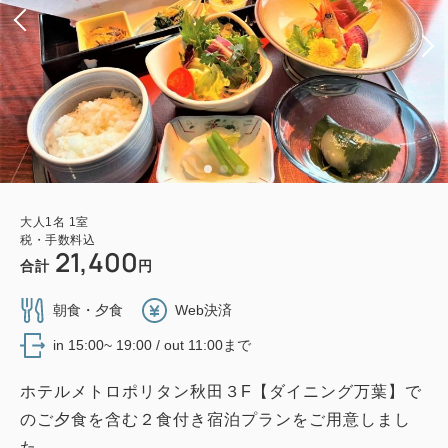
大人
1
名
1
室
税・手数料込
21,400
合計
円
朝食・夕食
Web決済
in 15:00~ 19:00 / out 11:00まで
ホテルメトロポリタン秋田３F【ダイニング万葉】で
のご夕食を含む２食付き宿泊プランをご用意しまし
た。