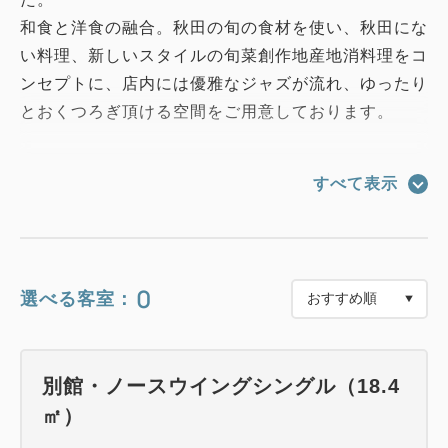
和食と洋食の融合。秋田の旬の食材を使い、秋田にな
い料理、新しいスタイルの旬菜創作地産地消料理をコ
ンセプトに、店内には優雅なジャズが流れ、ゆったり
とおくつろぎ頂ける空間をご用意しております。
＜メニューの一例＞
すべて表示
【前菜】前菜3種盛合せ
【サラダ】グリーンサラダ
【お造り】鮮魚のお刺身
【鍋料理】秋田名物 きりたんぽ鍋
0
選べる客室：
【肉料理】本日のお肉料理
【食事】秋田県産 久治郎米 と お新香（いぶりが
っこ）
別館・ノースウイングシングル（18.4
【水菓子】本日の水菓子
㎡）
※季節や仕入の状況によってお食事内容が変更となる
場合があります。