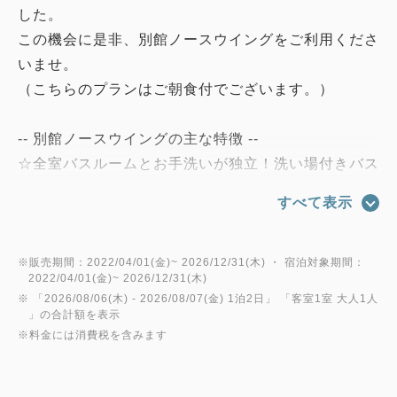
した。
この機会に是非、別館ノースウイングをご利用くださ
いませ。
（こちらのプランはご朝食付でございます。）
-- 別館ノースウイングの主な特徴 --
☆全室バスルームとお手洗いが独立！洗い場付きバス
でより快適に
すべて表示
☆全室禁煙、加湿機付空気清浄機を完備
☆シームレスなWi-Fi環境
☆カードキーによる安心のセキュリティシステム
※販売期間：2022/04/01(金)~ 2026/12/31(木) ・ 宿泊対象期間：
2022/04/01(金)~ 2026/12/31(木)
☆シモンズ社製のベッドと低反発枕でごゆっくりとお
※ 「
2026/08/06(木)
- 2026/08/07(金)
1泊2日
」 「
客室1室 大人1人
やすみください
」の合計額を表示
※料金には消費税を含みます
秋田の四季折々をイメージした客室の趣を楽しみ、そ
してどこか懐かしい秋田を感じながらも