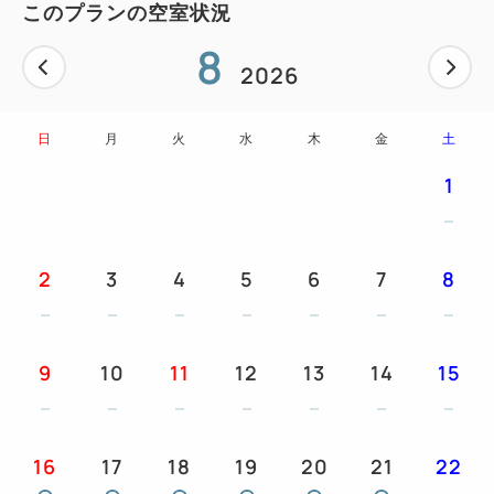
このプランの空室状況
スタイリッシュな「新しい秋田」を体感していただけ
8
る特別な空間となっております。
2026
◆駐車場について
日
月
火
水
木
金
土
秋田駅（西口）に併設している「ホテルメトロポリタ
ン・トピコ・アルス第１駐車場」または
1
ホテル裏手の「ホテルメトロポリタン・トピコ・アル
ス第２駐車場」をご利用ください。
2
3
4
5
6
7
8
＜駐車場のご利用料金について＞
駐車料金は、ご1泊につき、普通車：1000円となりま
す。（昼13:00から翌日13:00までの24H）
9
10
11
12
13
14
15
お車の大きさにより料金が異なります。詳しくはお問
合せください。
※休前日および休日は満車となる場合がございます。
16
17
18
19
20
21
22
※チェックインの際に必ず駐車券をフロントスタッフ