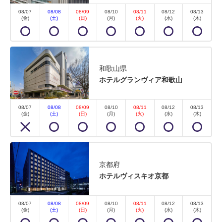
08/07
08/08
08/09
08/10
08/11
08/12
08/13
(金)
(土)
(日)
(月)
(火)
(水)
(木)
和歌山県
ホテルグランヴィア和歌山
08/07
08/08
08/09
08/10
08/11
08/12
08/13
(金)
(土)
(日)
(月)
(火)
(水)
(木)
京都府
ホテルヴィスキオ京都
08/07
08/08
08/09
08/10
08/11
08/12
08/13
(金)
(土)
(日)
(月)
(火)
(水)
(木)