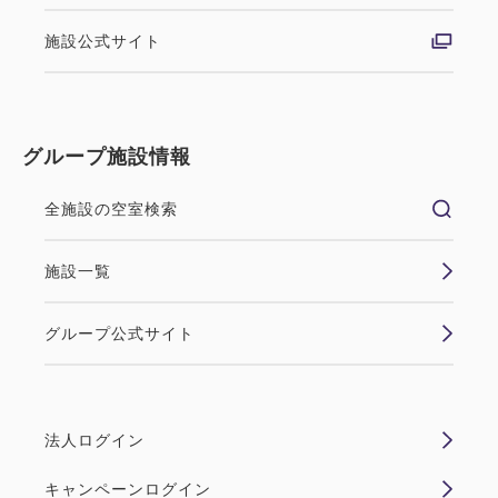
施設公式サイト
グループ施設情報
全施設の空室検索
施設一覧
グループ公式サイト
法人ログイン
キャンペーンログイン