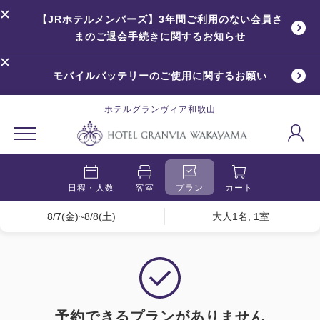
【JRホテルメンバーズ】3年間ご利用のない会員さ
まのご退会手続きに関するお知らせ
モバイルバッテリーのご使用に関するお願い
ホテルグランヴィア和歌山
日程・人数
客室
プラン
カート
8/7(金)~8/8(土)
大人1名, 1室
予約できるプランがありません