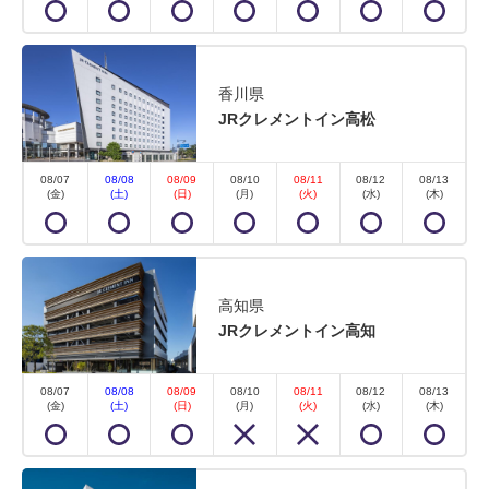
香川県
JRクレメントイン高松
08/07
08/08
08/09
08/10
08/11
08/12
08/13
(金)
(土)
(日)
(月)
(火)
(水)
(木)
高知県
JRクレメントイン高知
08/07
08/08
08/09
08/10
08/11
08/12
08/13
(金)
(土)
(日)
(月)
(火)
(水)
(木)