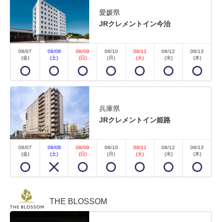
愛媛県
JRクレメントイン今治
08/07
08/08
08/09
08/10
08/11
08/12
08/13
(金)
(土)
(日)
(月)
(火)
(水)
(木)
兵庫県
JRクレメントイン姫路
08/07
08/08
08/09
08/10
08/11
08/12
08/13
(金)
(土)
(日)
(月)
(火)
(水)
(木)
THE BLOSSOM