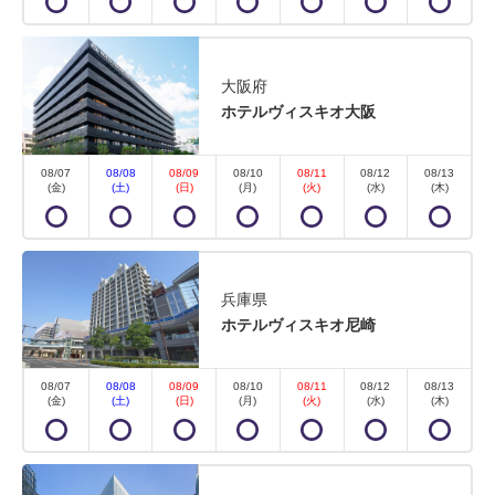
大阪府
ホテルヴィスキオ大阪
08/07
08/08
08/09
08/10
08/11
08/12
08/13
(金)
(土)
(日)
(月)
(火)
(水)
(木)
兵庫県
ホテルヴィスキオ尼崎
08/07
08/08
08/09
08/10
08/11
08/12
08/13
(金)
(土)
(日)
(月)
(火)
(水)
(木)