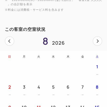
」の合計額を表示
※料金には消費税・サービス料を含みます
この客室の空室状況
8
2026
日
月
火
水
木
金
土
1
2
3
4
5
6
7
8