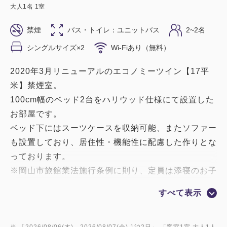
大人
1
名
1
室
禁煙
バス・トイレ：ユニットバス
2~2名
シングルサイズ×2
Wi-Fiあり（無料）
2020年3月リニューアルのエコノミーツイン【17平
米】禁煙室。
100cm幅のベッド2台をハリウッド仕様にて設置した
お部屋です。
ベッド下にはスーツケースを収納可能、またソファー
も設置しており、居住性・機能性に配慮した作りとな
っております。
※岡山市旅館業法施行条例に則り、定員は添寝のお子
様を含め最大3名様となります。
すべて表示
※ 「
2026/08/06(木)
- 2026/08/07(金)
1泊2日
」 「
客室1室 大人1人