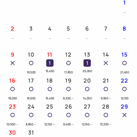
1
2
3
4
5
6
7
8
9
10
11
12
13
14
15
1
1
15,450
25,050
10,500
17,850
21,450
16
17
18
19
20
21
22
19,050
16,650
15,450
8,300
～
14,250
9,950
～
12,150
23
24
25
26
27
28
29
10,500
～
8,850
～
12,150
～
9,400
～
12,150
～
13,250
～
30
31