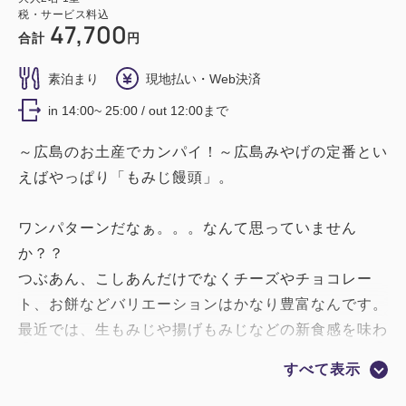
税・サービス料込
47,700
合計
円
素泊まり
現地払い・Web決済
in 14:00~ 25:00 / out 12:00まで
～広島のお土産でカンパイ！～広島みやげの定番とい
えばやっぱり「もみじ饅頭」。
ワンパターンだなぁ。。。なんて思っていません
か？？
つぶあん、こしあんだけでなくチーズやチョコレー
ト、お餅などバリエーションはかなり豊富なんです。
最近では、生もみじや揚げもみじなどの新食感を味わ
えるものまで登場しています。
すべて表示
いろいろな味を食べ比べてみませんか♪