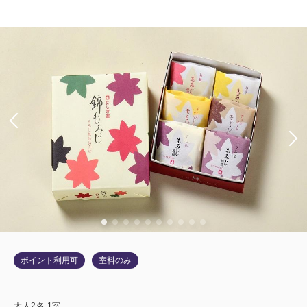
ポイント利用可
室料のみ
大人
2
名
1
室