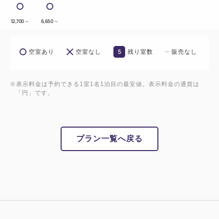
12,700
～
6,650
～
5
空室あり
空室なし
残り室数
販売なし
※表示料金は予約できる1室1名1泊目の最安値。表示料金の通貨は
「円」です。
プラン一覧へ戻る