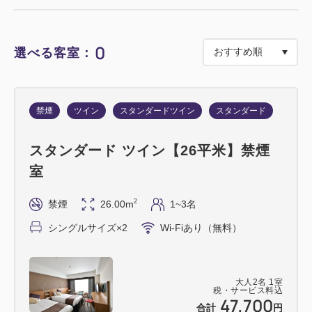
★プラン特典★
●にしき堂もみじ饅頭「錦もみじ」6個いり（6種）を
0
選べる客室：
1室につき1箱
禁煙
ツイン
スタンダードツイン
スタンダード
スタンダード ツイン【26平米】禁煙
室
2
禁煙
26.00m
1~3名
シングルサイズ×2
Wi-Fiあり（無料）
大人
2
名
1
室
税・サービス料込
47,700
合計
円