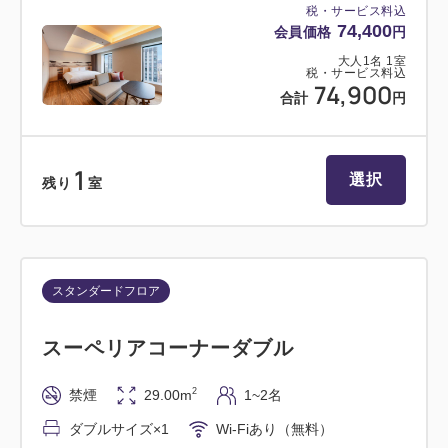
税・サービス料込
74,400
会員価格
円
大人
1
名
1
室
税・サービス料込
74,900
合計
円
1
選択
残り
室
スタンダードフロア
スーペリアコーナーダブル
2
禁煙
29.00m
1~2名
ダブルサイズ×1
Wi-Fiあり（無料）