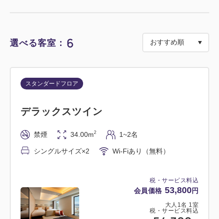
新鮮な「せとうち」食材を使ったバラエティ豊かなブ
ッフェで、一日の始まりをお楽しみください。
焼き立てのパンの香りとともに、心身ともにリフレッ
6
選べる客室：
スタンダードフロア
デラックスツイン
2
禁煙
34.00m
1~2名
シングルサイズ×2
Wi-Fiあり（無料）
税・サービス料込
53,800
会員価格
円
大人
1
名
1
室
税・サービス料込