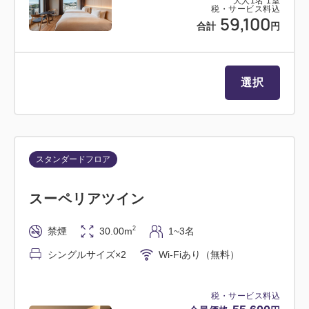
大人
1
名
1
室
税・サービス料込
59,100
合計
円
選択
スタンダードフロア
スーペリアツイン
2
禁煙
30.00m
1~3名
シングルサイズ×2
Wi-Fiあり（無料）
税・サービス料込