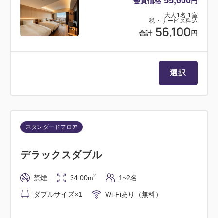
55,600
会員価格
円
大人
1
名
1
室
税・サービス料込
56,100
合計
円
選択
スタンダードフロア
デラックスダブル
2
禁煙
34.00m
1~2名
ダブルサイズ×1
Wi-Fiあり（無料）