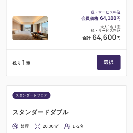
税・サービス料込
64,100
会員価格
円
大人
1
名
1
室
税・サービス料込
64,600
合計
円
1
選択
残り
室
スタンダードフロア
スタンダードダブル
2
禁煙
20.00m
1~2名