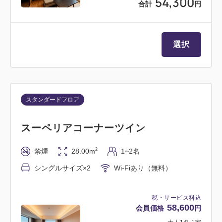
54,300
合計
円
選択
スタンダードフロア
スーペリアコーナーツイン
2
禁煙
28.00m
1~2名
シングルサイズ×2
Wi-Fiあり（無料）
税・サービス料込
58,600
会員価格
円