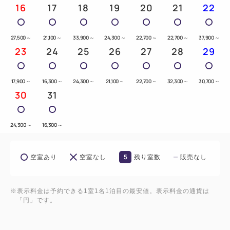
16
17
18
19
20
21
22
27,500
～
21,100
～
33,900
～
24,300
～
22,700
～
22,700
～
37,900
～
23
24
25
26
27
28
29
17,900
～
16,300
～
24,300
～
21,100
～
22,700
～
32,300
～
30,700
～
30
31
24,300
～
16,300
～
5
空室あり
空室なし
残り室数
販売なし
※表示料金は予約できる1室1名1泊目の最安値。表示料金の通貨は
「円」です。