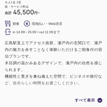
大人
1
名
1
室
税・サービス料込
45,500
合計
円~
朝食
現地払い・Web決済
in 14:00~ 25:00 / out 11:00まで
広島駅直上でアクセス抜群。瀬戸内の玄関口で、瀬戸
内の魅力を余すことなく体験いただけるご朝食付の宿
泊プランです。
木目調の温かみあるデザインで、瀬戸内の自然を感じ
られます。
機能性と寛ぎを兼ね備えた空間で、ビジネスや旅行な
ど、自分らしい時間をお過ごしください。
【ご朝食付】
すべて表示
7階 UmiShima Dining