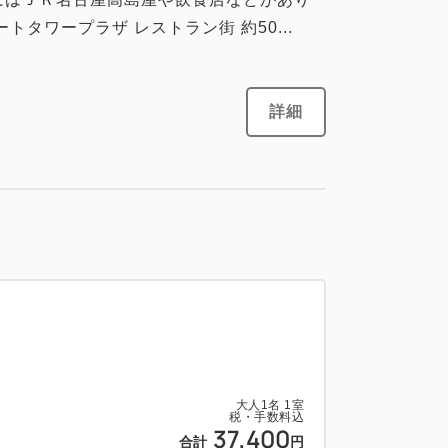
タワープラザ レストラン街 約50...
大人
1
名
1
室
税・手数料込
詳細
45,000
合計
円
1
詳細
今すぐ予約
残り
室
大人
1
名
1
室
大人
1
名
1
室
税・手数料込
税・手数料込
37,400
47,000
合計
円