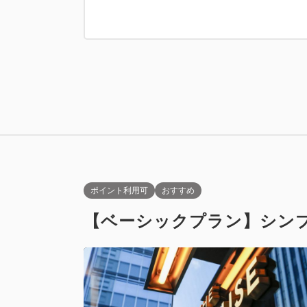
禁煙
ダブル
スーペリアダ
禁煙
Wi-Fiあり
ポイント利用可
おすすめ
【ベーシックプラン】シン
禁煙
ツイン