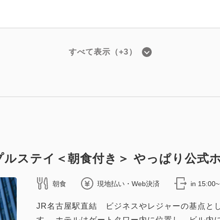
すべて表示（+3）
スタンダード
ブル 【禁煙】 26.6㎡/ベッド幅160㎝
26.6 平方メートル
1~2名
クイーンサイズ / 幅151-180cm
（無料）
プルステイ＜朝食付き＞ やっぱり公式
朝食
現地払い・Web決済
in 15:00
JR名古屋駅直結 ビジネスやレジャーの基点と
スタンダード
す。 ホテルはゲートタワー内に位置し、ビル内