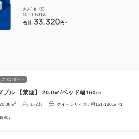
2
28.00m
1~2名
シングルサイズ / 幅90-130cm×2
大人
1
名
1
室
税・手数料込
33,320
（無料）
合計
円~
スタンダード
スタンダード
ブル 【禁煙】 20.0㎡/ベッド幅160㎝
イン・プラス 【禁煙】 28.0㎡/ベッド幅120㎝
2
20.00m
1~2名
クイーンサイズ / 幅151-180cm×1
2
28.00m
1~2名
シングルサイズ / 幅90-130cm×2
（無料）
（無料）