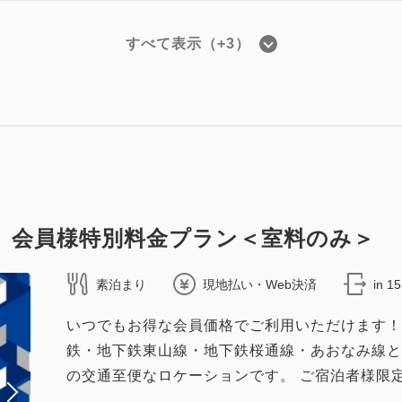
すべて表示（+3）
スタンダード
ブル 【禁煙】 26.6㎡/ベッド幅160㎝
26.6 平方メートル
1~2名
クイーンサイズ / 幅151-180cm
（無料）
】会員様特別料金プラン＜室料のみ＞
素泊まり
現地払い・Web決済
in 1
いつでもお得な会員価格でご利用いただけます！
スタンダード
鉄・地下鉄東山線・地下鉄桜通線・あおなみ線と
の交通至便なロケーションです。 ご宿泊者様限定
イン 【禁煙】 28.0㎡/ベッド幅120㎝