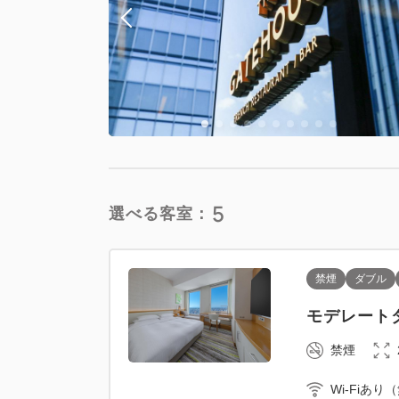
スーペリアツ
禁煙
Wi-Fiあり
5
選べる客室：
禁煙
ダブル
禁煙
ツイン
モデレートダ
スーペリアツ
禁煙
禁煙
Wi-Fiあり
Wi-Fiあり