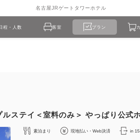
名古屋JRゲートタワーホテル
日程・人数
客室
プラン
プルステイ＜室料のみ＞ やっぱり公式
素泊まり
現地払い・Web決済
in 1