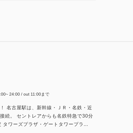
×1
大人
1
名
1
室
税・手数料込
48,400
合計
円
詳細
今すぐ予約
5:00~ 24:00 / out 11:00まで
！ 名古屋駅は、新幹線・ＪＲ・名鉄・近
接続。 セントレアからも名鉄特急で30分
 タワーズプラザ・ゲートタワープラ...