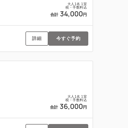
大人
1
名
1
室
税・手数料込
34,000
合計
円
詳細
今すぐ予約
大人
1
名
1
室
税・手数料込
36,000
合計
円