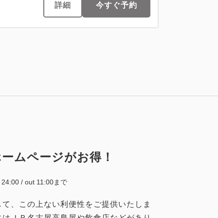
詳細
今すぐ予約
×1
大人
1
名
1
室
税・手数料込
45,000
合計
円
ホームページがお得！
詳細
今すぐ予約
~ 24:00 / out 11:00まで
して、この上ない利便性をご提供いたしま
にはＪＲ名古屋高島屋や飲食店などがあり