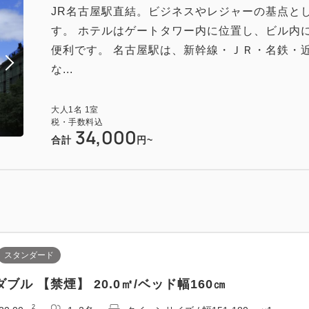
JR名古屋駅直結。ビジネスやレジャーの基点と
す。 ホテルはゲートタワー内に位置し、ビル内
便利です。 名古屋駅は、新幹線・ＪＲ・名鉄・
な...
大人
1
名
1
室
税・手数料込
34,000
合計
円~
スタンダード
ブル 【禁煙】 20.0㎡/ベッド幅160㎝
2