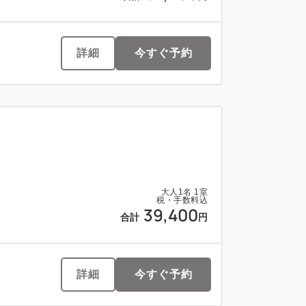
合計
円
2
詳細
今すぐ予約
詳細
今すぐ予約
残り
室
大人
1
名
1
室
税・手数料込
39,400
合計
円
詳細
今すぐ予約