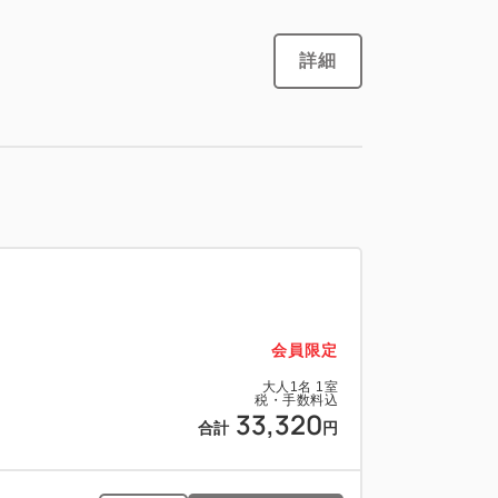
大人
1
名
1
室
税・手数料込
詳細
48,400
合計
円
1
詳細
今すぐ予約
残り
室
会員限定
大人
1
名
1
室
大人
1
名
1
室
税・手数料込
税・手数料込
33,320
50,400
合計
円
合計
円