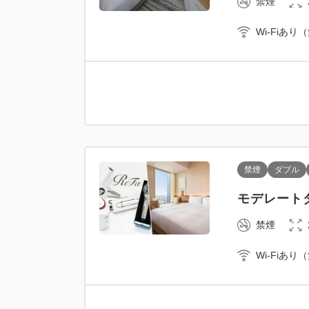
禁煙
Wi-Fiあり
禁煙
ダブル
モデレートダ
禁煙
Wi-Fiあり