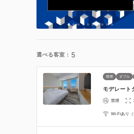
禁煙
Wi-Fiあり
5
選べる客室：
禁煙
ダブル
禁煙
ツイン
モデレートダ
スーペリアツ
禁煙
禁煙
Wi-Fiあり
Wi-Fiあり