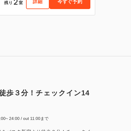
2
詳細
今すぐ予約
残り
室
税・手数料込
56,382
会員価格
円
大人
1
名
1
室
税・手数料込
59,350
合計
円
1
詳細
今すぐ予約
残り
室
徒歩３分！チェックイン14
4:00~ 24:00 / out 11:00まで