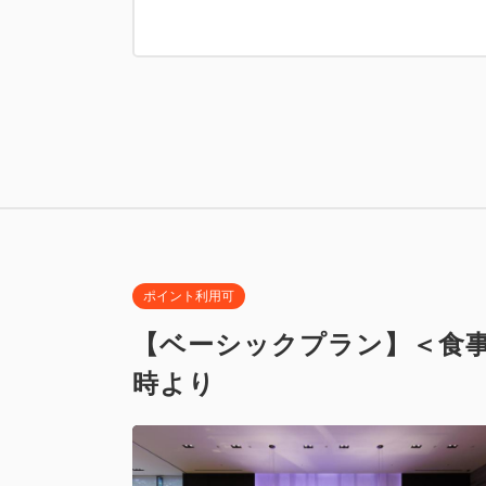
■禁煙■ デ
禁煙
Wi-Fiあり
ポイント利用可
【ベーシックプラン】＜食事
時より