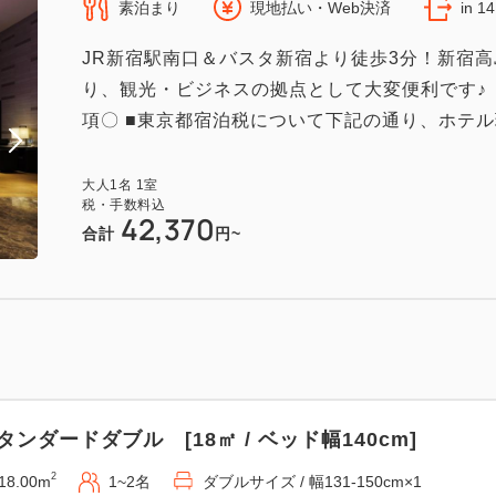
素泊まり
現地払い・Web決済
in 1
JR新宿駅南口＆バスタ新宿より徒歩3分！新宿高
り、観光・ビジネスの拠点として大変便利です♪ 
項〇 ■東京都宿泊税について下記の通り、ホテル
大人
1
名
1
室
税・手数料込
42,370
合計
円~
タンダードダブル [18㎡ / ベッド幅140cm]
2
18.00m
1~2名
ダブルサイズ / 幅131-150cm×1