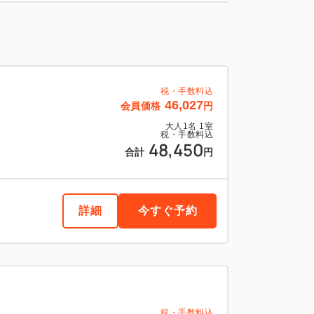
税・手数料込
46,027
会員価格
円
大人
1
名
1
室
税・手数料込
48,450
合計
円
詳細
今すぐ予約
税・手数料込