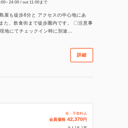
4:00~ 24:00 / out 11:00まで
島屋も徒歩8分と アクセスの中心地にあ
また、飲食街まで徒歩圏内です。 〇注意事
現地にてチェックイン時に別途...
詳細
税・手数料込
42,370
会員価格
円
大人
1
名
1
室