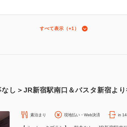
すべて表示（+1）
ラックスツイン [30㎡ / ベッド 120cm幅]
2
30.00m
1~2名
セミダブルサイズ / 幅100-120cm×2
（無料）
なし＞JR新宿駅南口＆バスタ新宿より
素泊まり
現地払い・Web決済
in 1