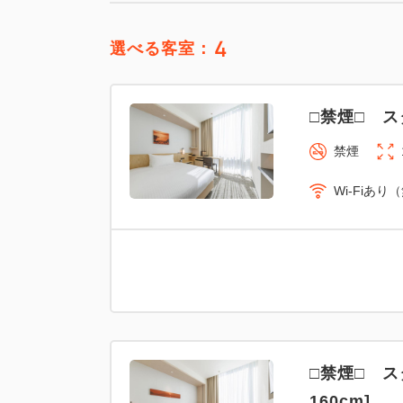
4
選べる客室：
□禁煙□ ス
禁煙
Wi-Fiあり
□禁煙□ ス
160cm]