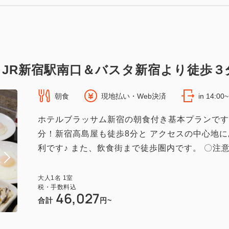
（無料）
JR新宿駅南口＆バスタ新宿より徒歩３
朝食
現地払い・Web決済
in 14:00
ホテルブラッサム新宿の朝食付き基本プランです
分！新宿高島屋も徒歩8分と アクセスの中心地
利です♪ また、飲食街まで徒歩圏内です。 〇注意事
大人
1
名
1
室
税・手数料込
46,027
合計
円~