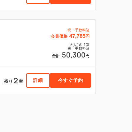
税・手数料込
47,785
会員価格
円
大人
1
名
1
室
税・手数料込
50,300
合計
円
2
詳細
今すぐ予約
残り
室
税・手数料込
52,725
会員価格
円
大人
1
名
1
室