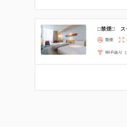
□禁煙□ ス
禁煙
Wi-Fiあり
■禁煙■ デ
禁煙