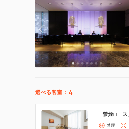
4
選べる客室：
□禁煙□ ス
禁煙