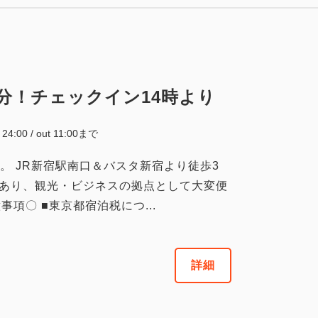
税・手数料込
55,500
合計
円
1
詳細
今すぐ予約
残り
室
分！チェックイン14時より
~ 24:00 / out 11:00まで
。 JR新宿駅南口＆バスタ新宿より徒歩3
にあり、観光・ビジネスの拠点として大変便
項〇 ■東京都宿泊税につ...
詳細