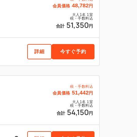
48,782
会員価格
円
大人
1
名
1
室
税・手数料込
51,350
合計
円
詳細
今すぐ予約
税・手数料込
51,442
会員価格
円
大人
1
名
1
室
税・手数料込
54,150
合計
円