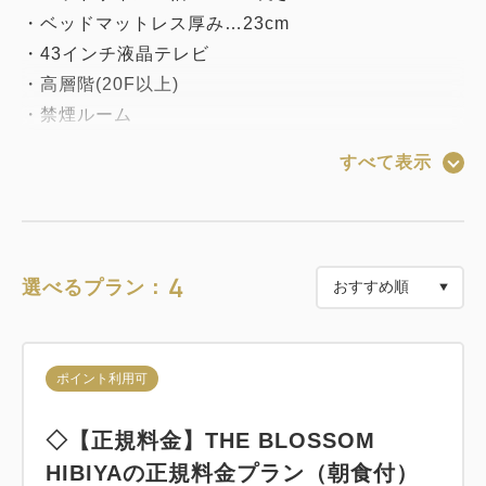
・ベッドマットレス厚み…23cm
・43インチ液晶テレビ
・高層階(20F以上)
・禁煙ルーム
・天井から足もとまで一面ガラス張りの窓「フルハイ
すべて表示
トウィンドウ」
・タブレットによる空調、照明の直観的操作
・洗い場付の浴室
・今治タオル使用
4
選べるプラン：
・インターネット接続可[有線LAN・Wi-Fiを完備]
・海外用コンセント変換プラグ
・枕元にはUSB充電口も設置
ポイント利用可
・加湿空気清浄機
・セーフティBOX
◇【正規料金】THE BLOSSOM
・アイロン、アイロン台設置（ズボンプレッサーは無
HIBIYAの正規料金プラン（朝食付）
料貸出）