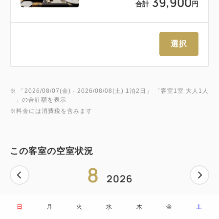
39,900
合計
円
選択
※ 「
2026/08/07(金)
- 2026/08/08(土)
1泊2日
」 「
客室1室 大人1人
」の合計額を表示
※料金には消費税を含みます
この客室の空室状況
8
2026
日
月
火
水
木
金
土