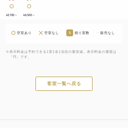
43,700
～
46,500
～
5
空室あり
空室なし
残り室数
販売なし
※表示料金は予約できる1室1名1泊目の最安値。表示料金の通貨は
「円」です。
客室一覧へ戻る