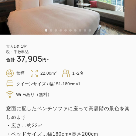
大人
1
名
1
室
税・手数料込
37,905
合計
円~
2
禁煙
22.00m
1~2名
クイーンサイズ / 幅151-180cm×1
Wi-Fiあり（無料）
窓面に配したベンチソファに座って高層階の景色を楽
しめます
・広さ…約22㎡
・ベッドサイズ…幅160cm×長さ200cm