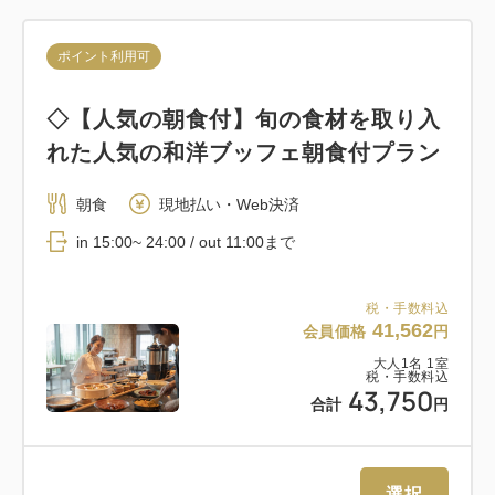
ポイント利用可
◇【人気の朝食付】旬の食材を取り入
れた人気の和洋ブッフェ朝食付プラン
朝食
現地払い・Web決済
in 15:00~ 24:00 / out 11:00まで
税・手数料込
41,562
会員価格
円
大人
1
名
1
室
税・手数料込
43,750
合計
円
選択