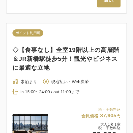
ポイント利用可
◇【食事なし】全室19階以上の高層階
＆JR新橋駅徒歩5分！観光やビジネス
に最適な立地
素泊まり
現地払い・Web決済
in 15:00~ 24:00 / out 11:00まで
税・手数料込
37,905
会員価格
円
大人
1
名
1
室
税・手数料込