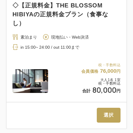
◇【正規料金】THE BLOSSOM
HIBIYAの正規料金プラン（食事な
し）
素泊まり
現地払い・Web決済
in 15:00~ 24:00 / out 11:00まで
税・手数料込
76,000
会員価格
円
大人
1
名
1
室
税・手数料込
80,000
合計
円
選択