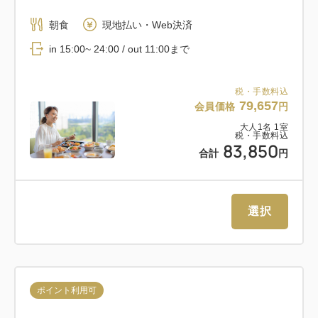
朝食
現地払い・Web決済
in 15:00~ 24:00 / out 11:00まで
税・手数料込
79,657
会員価格
円
大人
1
名
1
室
税・手数料込
83,850
合計
円
選択
ポイント利用可