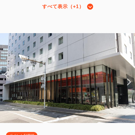
すべて表示（+1）
スーペリアツイン1名
2
禁煙
25.00m
1名
セミダブルサイズ / 幅100-120cm×2
Wi-Fiあり（無料）
税・手数料込
30,495
会員価格
円
大人
1
名
1
室
税・手数料込
32,100
合計
円
3
詳細
今すぐ予約
残り
室