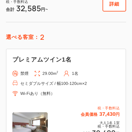
税・手数料込
詳細
32,585
合計
円~
2
選べる客室：
プレミアムツイン1名
2
禁煙
29.00m
1名
セミダブルサイズ / 幅100-120cm×2
Wi-Fiあり（無料）
税・手数料込
37,430
会員価格
円
大人
1
名
1
室
税・手数料込