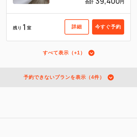
39,400
合計
円
1
詳細
今すぐ予約
残り
室
すべて表示（+1）
スーペリアツイン1名
2
禁煙
25.00m
1名
予約できないプランを表示（4件）
セミダブルサイズ / 幅100-120cm×2
Wi-Fiあり（無料）
税・手数料込
32,585
会員価格
円
大人
1
名
1
室
税・手数料込
34,300
合計
円