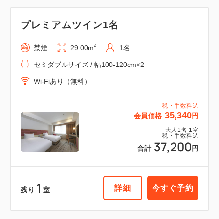
プレミアムツイン1名
2
禁煙
29.00m
1名
セミダブルサイズ / 幅100-120cm×2
Wi-Fiあり（無料）
税・手数料込
35,340
会員価格
円
大人
1
名
1
室
税・手数料込
37,200
合計
円
1
詳細
今すぐ予約
残り
室