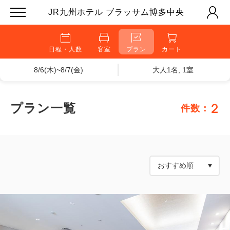
JR九州ホテル ブラッサム博多中央
日程・人数
客室
プラン
カート
8/6(木)~8/7(金)
大人1名, 1室
2
プラン一覧
件数：