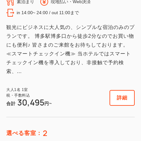
素泊まり
現地払い・Web決済
in 14:00~ 24:00 / out 11:00まで
観光にビジネスに大人気の、シンプルな宿泊のみのプ
ランです。 博多駅博多口から徒歩2分なのでお買い物
にも便利♪ 皆さまのご来館をお待ちしております。
≪スマートチェックイン機≫ 当ホテルではスマート
チェックイン機を導入しており、非接触で予約検
索、...
大人
1
名
1
室
税・手数料込
詳細
30,495
合計
円~
2
選べる客室：