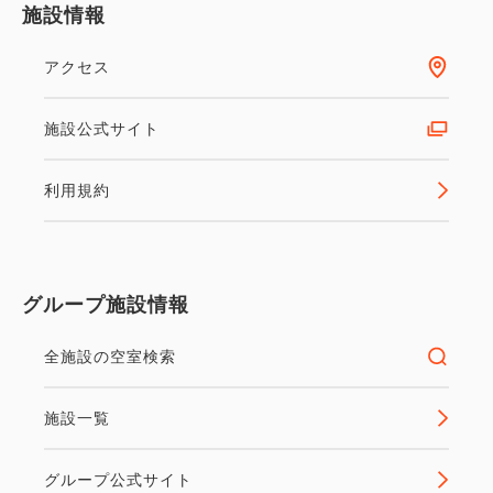
施設情報
アクセス
3
詳細
今すぐ予約
残り
室
ポイント利用可
施設公式サイト
【2連泊以上限定】博多駅博多口か
利用規約
ら一番近いホテルで九州旅行の拠点
に♪（食事なし）
グループ施設情報
素泊まり
現地払い・Web決済
全施設の空室検索
in 14:00~ 24:00 / out 11:00まで
2泊以上される方に朗報♪連泊でお得な素泊まりプラ
施設一覧
ンです！ ※連泊限定料金の為、1泊のみへのご変更は
承りかねます。 予めご了承ください。 ≪スマートチ
グループ公式サイト