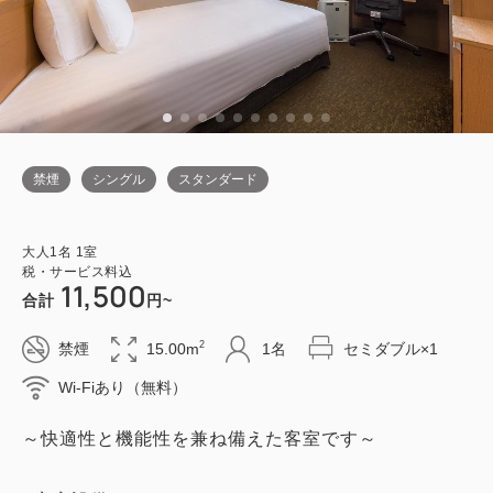
禁煙
シングル
スタンダード
大人
1
名
1
室
税・サービス料込
11,500
合計
円~
2
禁煙
15.00m
1名
セミダブル×1
Wi-Fiあり（無料）
～快適性と機能性を兼ね備えた客室です～