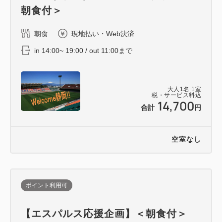
朝食付＞
朝食
現地払い・Web決済
in 14:00~ 19:00 / out 11:00まで
大人
1
名
1
室
税・サービス料込
14,700
合計
円
空室なし
ポイント利用可
【エスパルス応援企画】＜朝食付＞