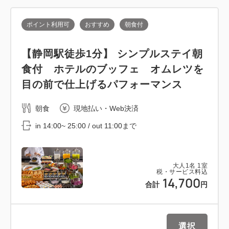
ポイント利用可
おすすめ
朝食付
【静岡駅徒歩1分】 シンプルステイ朝
食付 ホテルのブッフェ オムレツを
目の前で仕上げるパフォーマンス
朝食
現地払い・Web決済
in 14:00~ 25:00 / out 11:00まで
大人
1
名
1
室
税・サービス料込
14,700
合計
円
選択