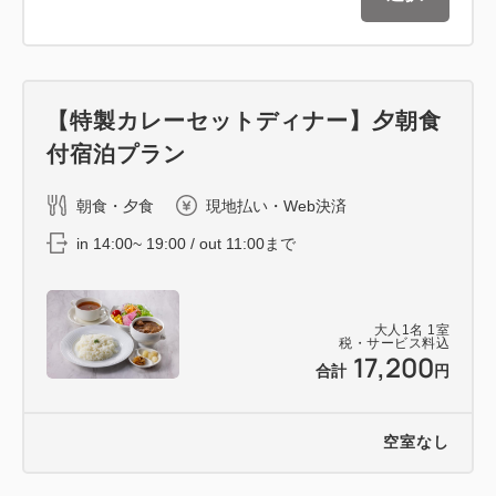
【特製カレーセットディナー】夕朝食
付宿泊プラン
朝食・夕食
現地払い・Web決済
in 14:00~ 19:00 / out 11:00まで
大人
1
名
1
室
税・サービス料込
17,200
合計
円
空室なし