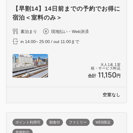
【早割14】14日前までの予約でお得に
宿泊＜室料のみ＞
素泊まり
現地払い・Web決済
in 14:00~ 25:00 / out 11:00まで
大人
1
名
1
室
税・サービス料込
11,150
合計
円
空室なし
ポイント利用可
朝食付
ファミリー
WEB限定
早期割引