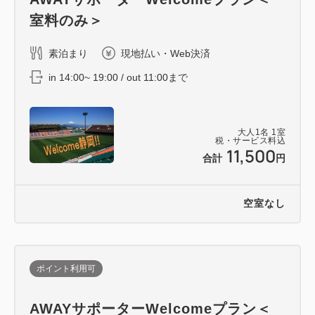
クレンジングジェル/フェイスウォッシュ/スキンロー
室料のみ＞
ション/スキンミルク/シャワーキャップ/コットン/コ
ーム(くし)
素泊まり
現地払い・Web決済
in 14:00~ 19:00 / out 11:00まで
■館内施設案内
・コンビニエンスストア「ローソン」
・トヨタレンタカー
大人
1
名
1
室
税・サービス料込
・コインランドリー / 電子レンジ / 製氷機
11,500
合計
円
・レストラン、バー、ラウンジ ホテルメイドのケー
キ販売あり
詳しくはコチラ
空室なし
→https://www.associa.com/sth/restaurant/
ポイント利用可
AWAYサポーターWelcomeプラン＜