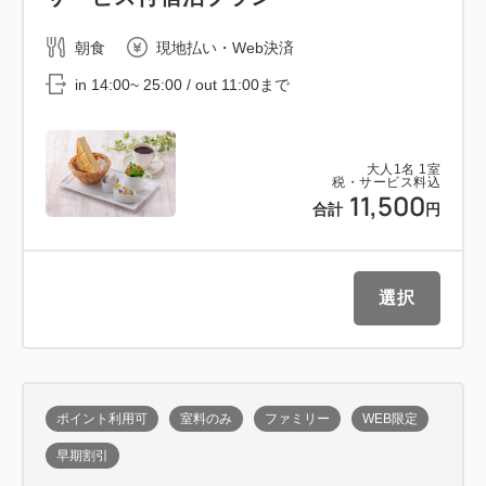
朝食
現地払い・Web決済
in 14:00~ 25:00 / out 11:00まで
大人
1
名
1
室
税・サービス料込
11,500
合計
円
選択
ポイント利用可
室料のみ
ファミリー
WEB限定
早期割引