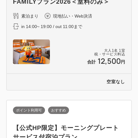
FAMILYプラン2026＜室料のみ＞
素泊まり
現地払い・Web決済
in 14:00~ 19:00 / out 11:00まで
大人
1
名
1
室
税・サービス料込
12,500
合計
円
空室なし
ポイント利用可
おすすめ
【公式HP限定】モーニングプレート
サービス付宿泊プラン