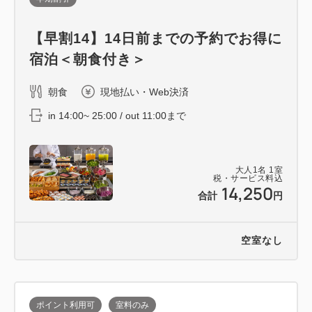
【早割14】14日前までの予約でお得に
宿泊＜朝食付き＞
朝食
現地払い・Web決済
in 14:00~ 25:00 / out 11:00まで
大人
1
名
1
室
税・サービス料込
14,250
合計
円
空室なし
ポイント利用可
室料のみ