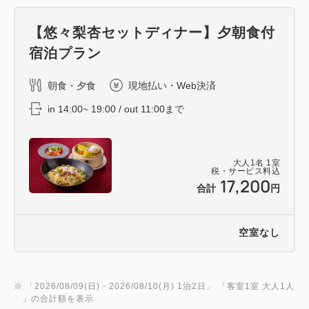
【悠々梨杏セットディナー】夕朝食付
宿泊プラン
朝食・夕食
現地払い・Web決済
in 14:00~ 19:00 / out 11:00まで
大人
1
名
1
室
税・サービス料込
17,200
合計
円
空室なし
※ 「
2026/08/09(日)
- 2026/08/10(月)
1泊2日
」 「
客室1室 大人1人
」の合計額を表示