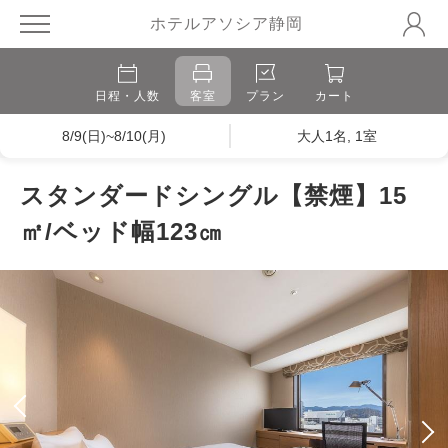
ホテルアソシア静岡
日程・人数
客室
プラン
カート
8/9(日)~8/10(月)
大人1名, 1室
スタンダードシングル【禁煙】15
㎡/ベッド幅123㎝