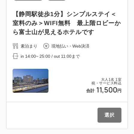
【静岡駅徒歩1分】シンプルステイ＜
室料のみ＞WIFI無料 最上階ロビーか
ら富士山が見えるホテルです
素泊まり
現地払い・Web決済
in 14:00~ 25:00 / out 11:00まで
大人
1
名
1
室
税・サービス料込
11,500
合計
円
選択