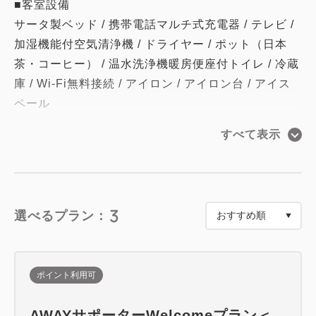
■客室設備
サータ製ベッド / 携帯電話マルチ式充電器 / テレビ /
加湿機能付空気清浄機 / ドライヤー / ポット（日本
茶・コーヒー） / 温水洗浄機暖房便座付トイレ / 冷蔵
庫 / Wi-Fi無料接続 / アイロン / アイロン台 / アイス
ペール
すべて表示
■アメニティ
消臭スプレー / 靴ベラ / 洋服ブラシ / ボディタオル /
シャンプー / コンディショナー / ボディーソープ / フ
ェイス＆ハンドソープ / 歯ブラシ / ヘアブラシ / 綿棒
3
選べるプラン：
/ ひげ剃り / アフターシェービングクリーム / ナイテ
ィ / スリッパ / シュークロス
ポイント利用可
■1Fロビーにアメニティーコーナーがございます
AWAYサポーターWelcomeプラン＜