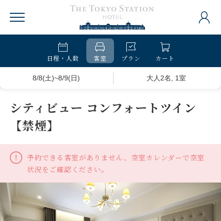
日程・人数
客室
プラン
カート
8/8(土)~8/9(日)
大人2名, 1室
シティビュー コンフォートツイン
【禁煙】
予約できる客室がありません、空室カレンダーで空室
状況をご確認ください。