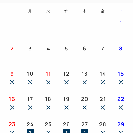
○ ランドリーサービス
日
月
火
水
木
金
土
○ 高速インターネットアクセス＆WiFi通信機能
1
○ ICルームカードキー
○ 加湿空気清浄器
○ ミニバー
2
3
4
5
6
7
8
○ インルームダイニング
○ バスローブ
○ ナイトウェア（ズボン付き）
○ ミネラルウォーター
9
10
11
12
13
14
15
※添い寝(寝具・食事なし)は2名様までご利用いただ
けます。
16
17
18
19
20
21
22
23
24
25
26
27
28
29
1
1
1