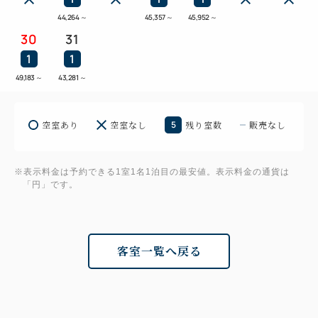
44,264
～
45,357
～
45,952
～
30
31
1
1
49,183
～
43,281
～
空室あり
空室なし
5
残り室数
販売なし
※表示料金は予約できる1室1名1泊目の最安値。表示料金の通貨は
「円」です。
客室一覧へ戻る