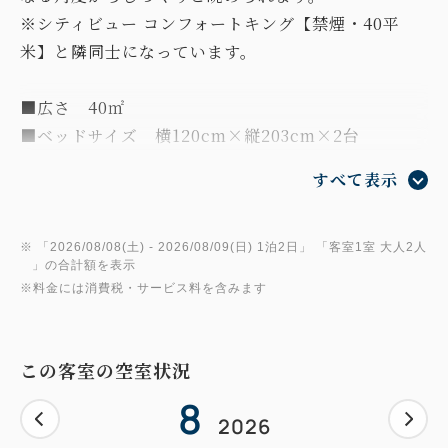
※シティビュー コンフォートキング【禁煙・40平
米】と隣同士になっています。
■広さ 40㎡
■ベッドサイズ 横120cm×縦203cm×2台
すべて表示
【客室設備】
○ ネスプレッソコーヒーマシーン
○ Marshall製Bluetoothスピーカー
※ 「
2026/08/08(土)
- 2026/08/09(日)
1泊2日
」 「
客室1室 大人2人
」の合計額を表示
○ レインシャワー
※料金には消費税・サービス料を含みます
○ バスアメニティ（ホテルオリジナルバスアメニテ
ィ・イストワール ドゥ パルファン「Est. 1915」）
○ レディース コスメセット 雪肌精(クレンジングオ
この客室の空室状況
イル・洗顔料・化粧水・乳液)
8
○ 液晶テレビ
2026
○ 調光照明