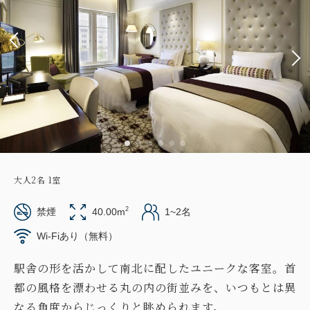
大人
2
名
1
室
2
禁煙
40.00m
1~2名
Wi-Fiあり（無料）
駅舎の形を活かして南北に配したユニークな客室。首
都の風格を漂わせる丸の内の街並みを、いつもとは異
なる角度からじっくりと眺められます。