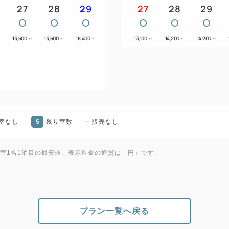
27
28
29
27
28
29
～
13,600
～
13,600
～
18,400
～
13,100
～
14,200
～
14,200
～
5
室なし
残り室数
販売なし
1室1名1泊目の最安値。表示料金の通貨は「円」です。
プラン一覧へ戻る