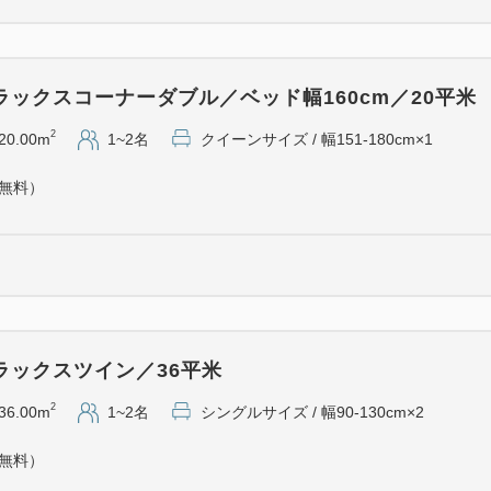
全室インターネット接続無料（W
●駐車場●
ラックスコーナーダブル／ベッド幅160cm／20平米
・メトロ立体駐車場（高さ210c
2
20.00m
1~2名
クイーンサイズ / 幅151-180cm×1
・Times山形駅ビル駐車場 約5
・Times山形駅西口駐車場 約2
（無料）
●アクセス●
・電車 JR山形駅改札より徒歩
・飛行機 山形空港よりシャト
・自家用車 山形蔵王ICより約
※仙台からのアクセス：高速バ
ラックスツイン／36平米
2
36.00m
1~2名
シングルサイズ / 幅90-130cm×2
（無料）