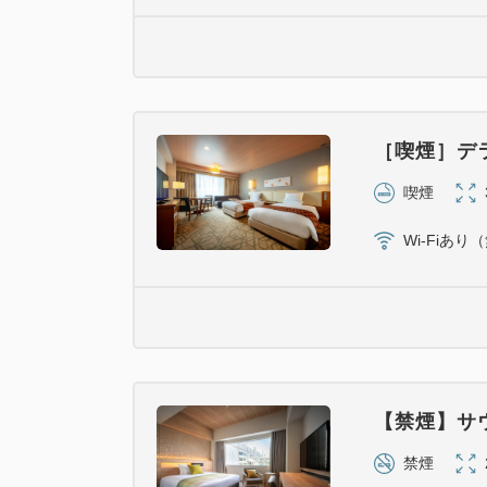
［喫煙］デ
喫煙
Wi-Fiあり
【禁煙】サ
禁煙