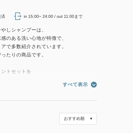
決済
in 15:00~ 24:00 / out 11:00まで
冷やしシャンプーは、
涼感のある洗い心地が特徴で、
ィアで多数紹介されています。
ぴったりの商品です。
メントセットを
しいたします！
すべて表示
をぜひお試しください♪
トメントセット（パウチ）