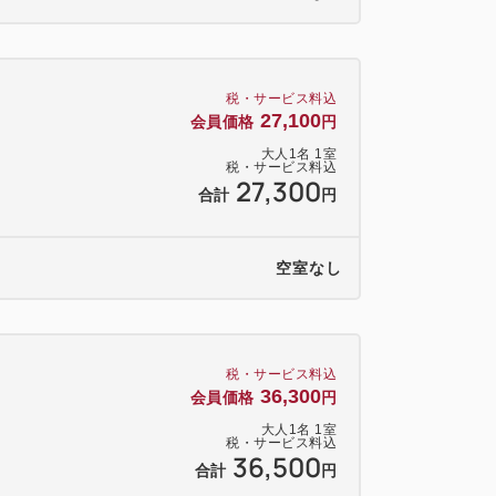
i-Fi）
税・サービス料込
mまで）約50台 1泊1000円
27,100
会員価格
円
00台収容 1泊500円
大人
1
名
1
室
税・サービス料込
60台収容 1泊500円
27,300
合計
円
0分
空室なし
ルバスで約40分、山形駅前下車
15分
スで約70分／JR仙山線で約90分
税・サービス料込
36,300
会員価格
円
大人
1
名
1
室
税・サービス料込
36,500
合計
円