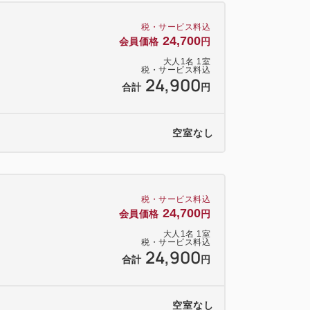
トはご使用前に冷蔵庫で冷やしていただき
税・サービス料込
めます。
24,700
会員価格
円
しの対象外となります。
大人
1
名
1
室
税・サービス料込
24,900
合計
円
ュッフェからお選びいただけます
空室なし
日本料理「最上亭」
階 ブラッスリー＆バー「ラ ガレ」
税・サービス料込
24,700
会員価格
円
大人
1
名
1
室
税・サービス料込
ウト11:00
24,900
合計
円
ッフ24時間常駐、門限なし
リエーション豊かな客室
空室なし