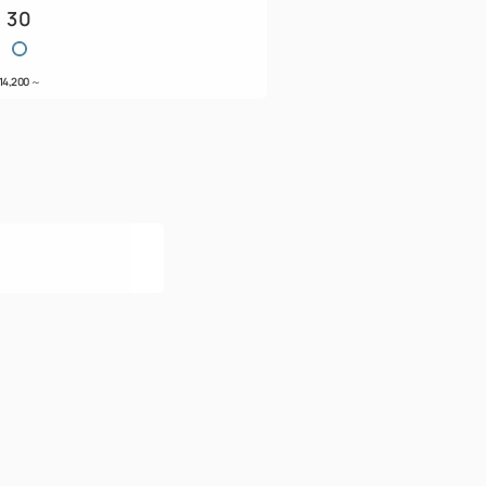
30
14,200
～