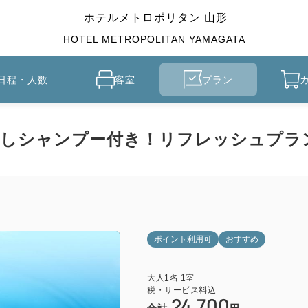
ホテルメトロポリタン 山形
HOTEL METROPOLITAN YAMAGATA
日程・人数
客室
プラン
やしシャンプー付き！リフレッシュプラ
ポイント利用可
おすすめ
大人
1
名
1
室
税・サービス料込
24,700