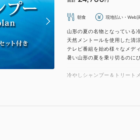
合計
円
朝食
現地払い・Web
山形の夏の名物となっている
天然メントールを使用した清
テレビ番組を始め様々なメデ
暑い山形の夏を乗り切るのに
冷やしシャンプー＆トリート
キリッと冷やした状態でお渡
爽快な山形のご当地シャンプー
■プラン特典■
・冷やしシャンプー＆トリー
お一人様につき1個