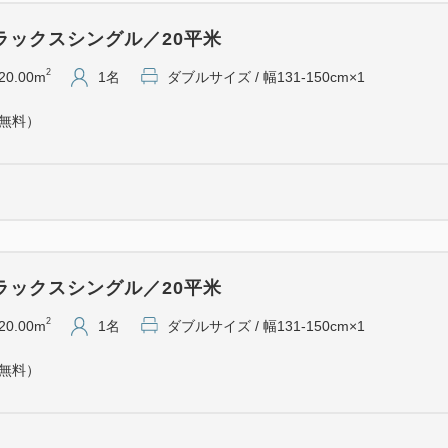
※シャンプー・トリートメン
ラックスシングル／20平米
ますと、より清涼感を楽し
※添い寝のお子様は特典お渡
2
20.00m
1名
ダブルサイズ / 幅131-150cm×1
（無料）
●朝食のご案内●
・内容 和定食または洋食ビ
・時間 6:30～9:30
・会場 和定食 … 本館2階 
洋食ビュッフェ … 本館1
ラックスシングル／20平米
●基本情報●
2
20.00m
1名
ダブルサイズ / 幅131-150cm×1
チェックイン15:00／チェックア
（無料）
JR山形駅直結／フロントスタ
本館・南館合わせて16種のバ
全室に加湿空気清浄機完備