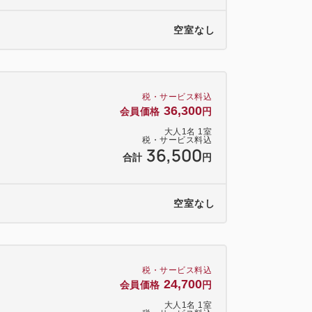
空室なし
税・サービス料込
36,300
会員価格
円
大人
1
名
1
室
税・サービス料込
36,500
合計
円
空室なし
税・サービス料込
24,700
会員価格
円
大人
1
名
1
室