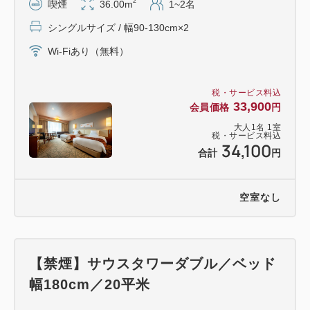
2
喫煙
36.00m
1~2名
シングルサイズ / 幅90-130cm×2
Wi-Fiあり（無料）
税・サービス料込
33,900
会員価格
円
大人
1
名
1
室
税・サービス料込
34,100
合計
円
空室なし
【禁煙】サウスタワーダブル／ベッド
幅180cm／20平米