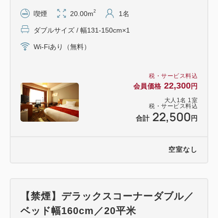
●駐車場●
2
喫煙
20.00m
1名
・メトロ立体駐車場（高さ210cmまで）約50台 1泊
ダブルサイズ / 幅131-150cm×1
1000円
・Times山形駅ビル駐車場 約500台収容 1泊500円
Wi-Fiあり（無料）
・Times山形駅西口駐車場 約260台収容 1泊500円
税・サービス料込
22,300
会員価格
円
●アクセス●
大人
1
名
1
室
・電車 JR山形駅改札より徒歩0分
税・サービス料込
22,500
・飛行機 山形空港よりシャトルバスで約40分、山
合計
円
形駅前下車
・自家用車 山形蔵王ICより約15分
空室なし
※仙台からのアクセス：高速バスで約70分／JR仙山
線で約90分
【禁煙】デラックスコーナーダブル／
ベッド幅160cm／20平米