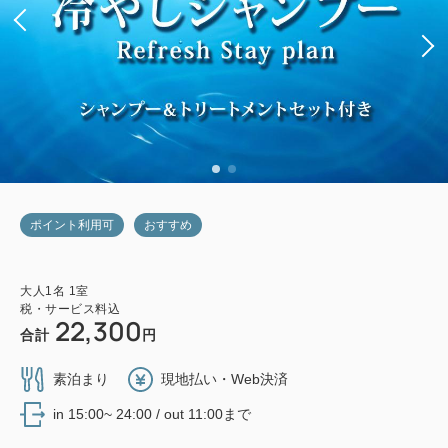
ポイント利用可
おすすめ
大人
1
名
1
室
税・サービス料込
22,300
合計
円
素泊まり
現地払い・Web決済
in 15:00~ 24:00 / out 11:00まで