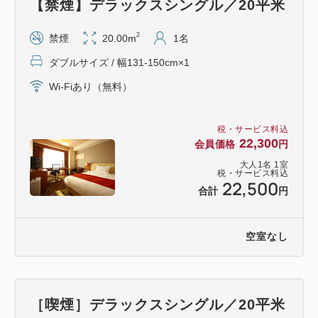
【禁煙】デラックスシングル／20平米
※シャンプー・トリートメントはご使用前に冷蔵庫で
2
禁煙
20.00m
1名
冷やしていただき
ダブルサイズ / 幅131-150cm×1
ますと、より清涼感を楽しめます。
Wi-Fiあり（無料）
※添い寝のお子様は特典お渡しの対象外となります。
税・サービス料込
22,300
会員価格
円
●基本情報●
大人
1
名
1
室
チェックイン15:00／チェックアウト11:00
税・サービス料込
22,500
JR山形駅直結／フロントスタッフ24時間常駐、門限
合計
円
なし
本館・南館合わせて16種のバリエーション豊かな客
空室なし
室
全室に加湿空気清浄機完備
全室インターネット接続無料（Wi-Fi）
［喫煙］デラックスシングル／20平米