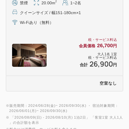
2
禁煙
20.00m
1~2名
クイーンサイズ / 幅151-180cm×1
Wi-Fiあり（無料）
税・サービス料込
26,700
会員価格
円
大人
1
名
1
室
税・サービス料込
26,900
合計
円
空室なし
※販売期間：2024/06/28(金)~ 2026/09/30(水) ・ 宿泊対象期間：
2026/06/01(月)~ 2026/09/30(水)
※ 「
2026/08/09(日)
- 2026/08/10(月)
1泊2日
」 「
客室1室 大人1人
」の合計額を表示