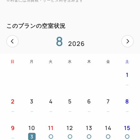
※料金には消費税・サービス料を含みます
このプランの空室状況
8
2026
日
月
火
水
木
金
土
1
2
3
4
5
6
7
8
9
10
11
12
13
14
15
3