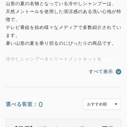
山形の夏の名物となっている冷やしシャンプーは、
天然メントールを使用した清涼感のある洗い心地が特
徴で、
テレビ番組を始め様々なメディアで多数紹介されてい
ます。
暑い山形の夏を乗り切るのにぴったりの商品です。
冷やしシャンプー＆トリートメントセットを
キリッと冷やした状態でお渡しいたします！
すべて表示
爽快な山形のご当地シャンプーをぜひお試しください
♪
■プラン特典■
0
選べる客室：
・冷やしシャンプー＆トリートメントセット（パウ
チ）
お一人様につき1個