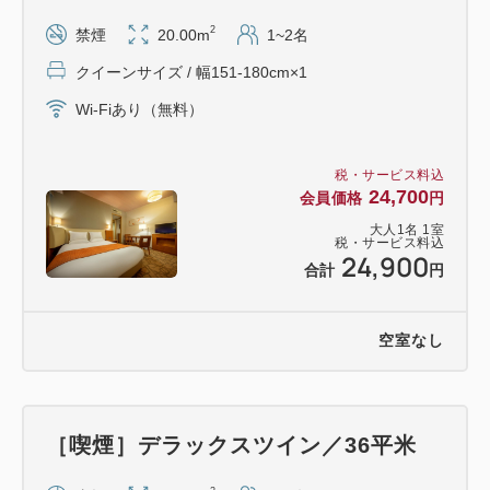
2
禁煙
20.00m
1~2名
クイーンサイズ / 幅151-180cm×1
Wi-Fiあり（無料）
税・サービス料込
24,700
会員価格
円
大人
1
名
1
室
税・サービス料込
24,900
合計
円
空室なし
［喫煙］デラックスツイン／36平米