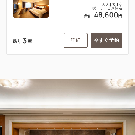
大人
1
名
1
室
税・サービス料込
48,600
合計
円
3
詳細
今すぐ予約
残り
室