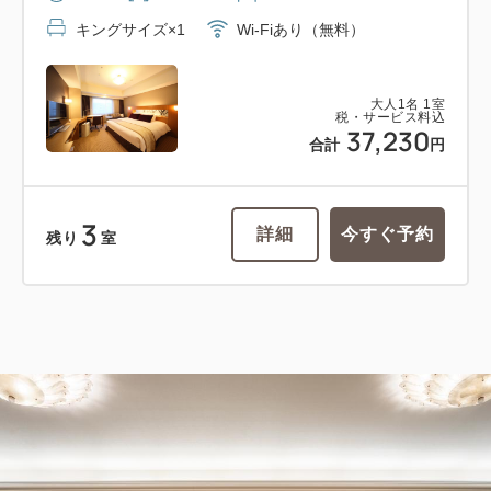
キングサイズ×1
Wi-Fiあり（無料）
大人
1
名
1
室
税・サービス料込
37,230
合計
円
3
詳細
今すぐ予約
残り
室