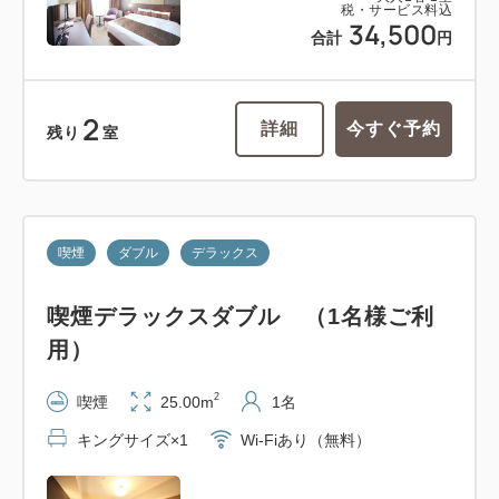
税・サービス料込
34,500
合計
円
2
詳細
今すぐ予約
残り
室
喫煙
ダブル
デラックス
喫煙デラックスダブル （1名様ご利
用）
2
喫煙
25.00m
1名
キングサイズ×1
Wi-Fiあり（無料）