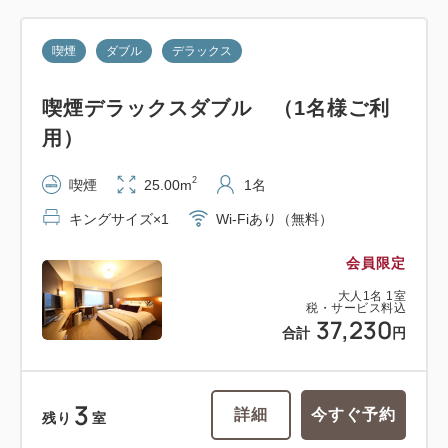
喫煙
ダブル
デラックス
喫煙デラックスダブル （1名様ご利
用）
2
喫煙
25.00m
1名
キングサイズ×1
Wi-Fiあり（無料）
会員限定
大人
1
名
1
室
税・サービス料込
37,230
合計
円
3
詳細
今すぐ予約
残り
室