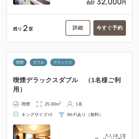
32,000
合計
円
2
詳細
今すぐ予約
残り
室
喫煙
ダブル
デラックス
喫煙デラックスダブル （1名様ご利
用）
2
喫煙
25.00m
1名
キングサイズ×1
Wi-Fiあり（無料）
大人
1
名
1
室