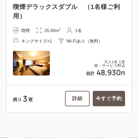
喫煙デラックスダブル （1名様ご利
用）
2
喫煙
25.00m
1名
キングサイズ×1
Wi-Fiあり（無料）
大人
1
名
1
室
税・サービス料込
48,930
合計
円
3
詳細
今すぐ予約
残り
室