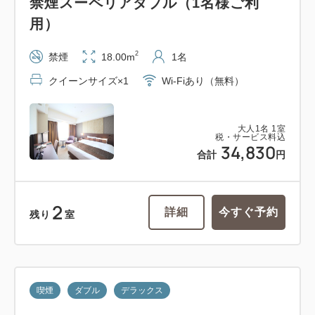
禁煙スーペリアダブル（1名様ご利
用）
2
禁煙
18.00m
1名
クイーンサイズ×1
Wi-Fiあり（無料）
大人
1
名
1
室
税・サービス料込
34,830
合計
円
2
詳細
今すぐ予約
残り
室
喫煙
ダブル
デラックス