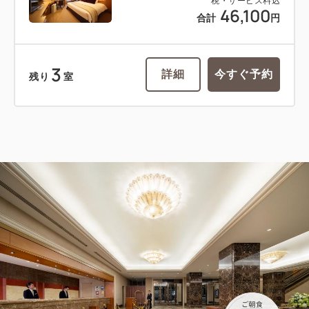
税・サービス料込
46,100
合計
円
3
詳細
今すぐ予約
残り
室