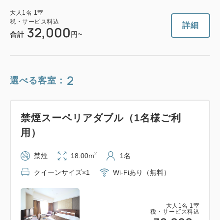
大人
1
名
1
室
税・サービス料込
詳細
32,000
合計
円~
2
選べる客室：
禁煙スーペリアダブル（1名様ご利
用）
2
禁煙
18.00m
1名
クイーンサイズ×1
Wi-Fiあり（無料）
大人
1
名
1
室
税・サービス料込