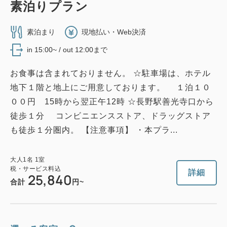
素泊りプラン
素泊まり
現地払い・Web決済
in 15:00~ / out 12:00まで
お食事は含まれておりません。 ☆駐車場は、ホテル
地下１階と地上にご用意しております。 １泊１０
００円 15時から翌正午12時 ☆長野駅善光寺口から
徒歩１分 コンビニエンスストア、ドラッグストア
も徒歩１分圏内。 【注意事項】 ・本プラ...
大人
1
名
1
室
税・サービス料込
詳細
25,840
合計
円~