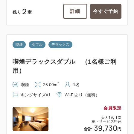
2
詳細
今すぐ予約
残り
室
喫煙
ダブル
デラックス
喫煙デラックスダブル （1名様ご利
用）
2
喫煙
25.00m
1名
キングサイズ×1
Wi-Fiあり（無料）
会員限定
大人
1
名
1
室
税・サービス料込
39,730
合計
円