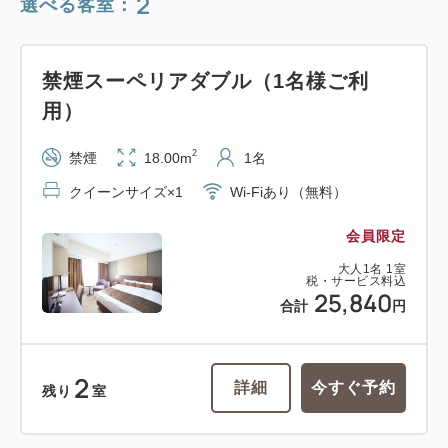
2
選べる客室：
禁煙スーペリアダブル（1名様ご利
用）
2
禁煙
18.00m
1名
クイーンサイズ×1
Wi-Fiあり（無料）
会員限定
大人
1
名
1
室
税・サービス料込
25,840
合計
円
2
詳細
今すぐ予約
残り
室