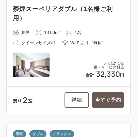
禁煙スーペリアダブル（1名様ご利
用）
2
禁煙
18.00m
1名
クイーンサイズ×1
Wi-Fiあり（無料）
大人
1
名
1
室
税・サービス料込
32,330
合計
円
2
詳細
今すぐ予約
残り
室
喫煙
ダブル
デラックス