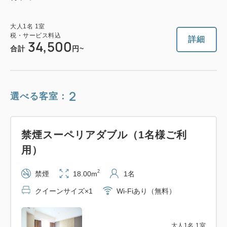
大人
1
名
1
室
税・サービス料込
詳細
34,500
合計
円~
2
選べる客室：
禁煙スーペリアダブル（1名様ご利
用）
2
禁煙
18.00m
1名
クイーンサイズ×1
Wi-Fiあり（無料）
大人
1
名
1
室