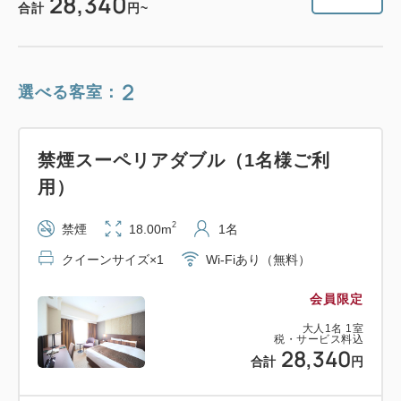
28,340
合計
円~
2
選べる客室：
禁煙スーペリアダブル（1名様ご利
用）
2
禁煙
18.00m
1名
クイーンサイズ×1
Wi-Fiあり（無料）
会員限定
大人
1
名
1
室
税・サービス料込
28,340
合計
円