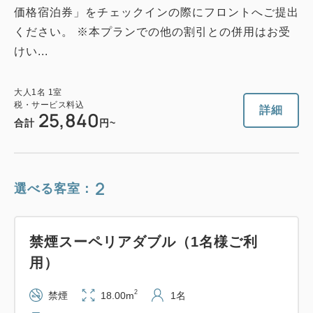
価格宿泊券」をチェックインの際にフロントへご提出
ください。 ※本プランでの他の割引との併用はお受
けい...
大人
1
名
1
室
税・サービス料込
詳細
25,840
合計
円~
2
選べる客室：
禁煙スーペリアダブル（1名様ご利
用）
2
禁煙
18.00m
1名