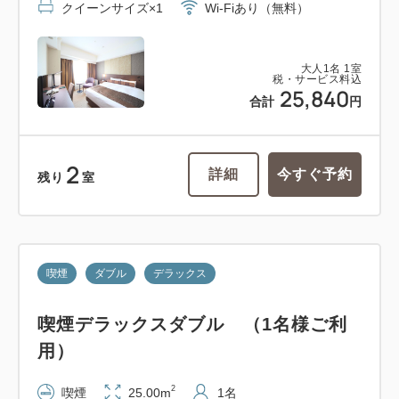
クイーンサイズ×1
Wi-Fiあり（無料）
大人
1
名
1
室
税・サービス料込
25,840
合計
円
2
詳細
今すぐ予約
残り
室
喫煙
ダブル
デラックス
喫煙デラックスダブル （1名様ご利
用）
2
喫煙
25.00m
1名