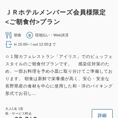
ＪＲホテルメンバーズ会員様限定
<ご朝食付>プラン
朝食
現地払い・Web決済
in 15:00~ / out 12:00まで
☆１階カフェレストラン「アイリス」でのビュッフェ
スタイルのご朝食付プランです。 感染症対策のた
め、一部お料理を予め小皿に取り分けてご準備してお
ります。 朝食は新鮮で栄養価が高く、安心・安全な
長野県産の食材を中心に使用した和・洋のバイキング
形式でお召し...
大人
1
名
1
室
税・サービス料込
詳細