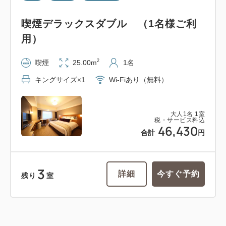
喫煙デラックスダブル （1名様ご利
用）
2
喫煙
25.00m
1名
キングサイズ×1
Wi-Fiあり（無料）
大人
1
名
1
室
税・サービス料込
46,430
合計
円
3
詳細
今すぐ予約
残り
室