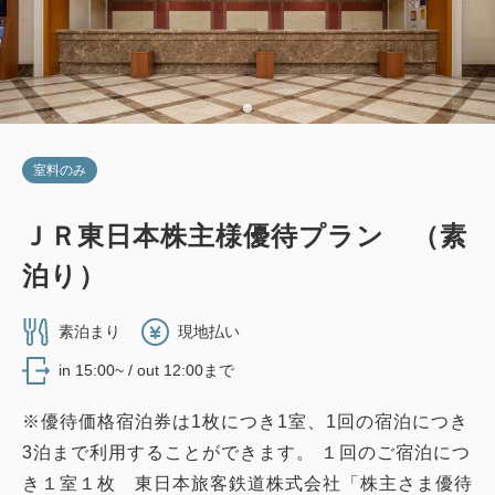
室料のみ
ＪＲ東日本株主様優待プラン （素
泊り）
素泊まり
現地払い
in 15:00~ / out 12:00まで
※優待価格宿泊券は1枚につき1室、1回の宿泊につき
3泊まで利用することができます。 １回のご宿泊につ
き１室１枚 東日本旅客鉄道株式会社「株主さま優待