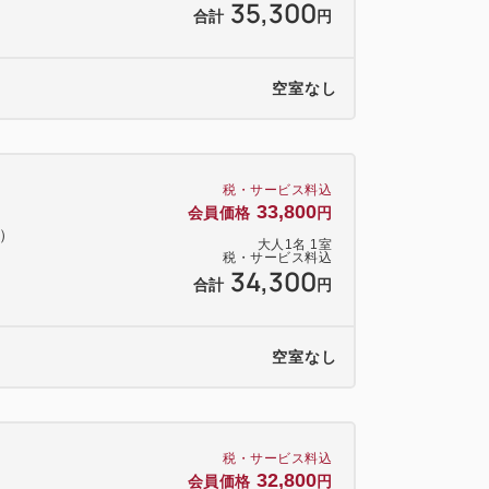
35,300
合計
円
ラン・ミリア」の種類はご予約時にご希
空室なし
レート（おまかせスイーツ2個／ティラミス
より異なります
5：00～22：00にお部屋へお届けいた
税・サービス料込
33,800
間をご選択ください
会員価格
円
料）
時間が多少前後する場合がございま
大人
1
名
1
室
税・サービス料込
34,300
合計
円
メージです。
空室なし
朝食ビュッフェ＞
nd Tableでは、大人気の朝食ビュッフェをお
 ふわふわオムレツや漬けマグロ丼などご
税・サービス料込
32,800
会員価格
円
ューを約50種類提供！