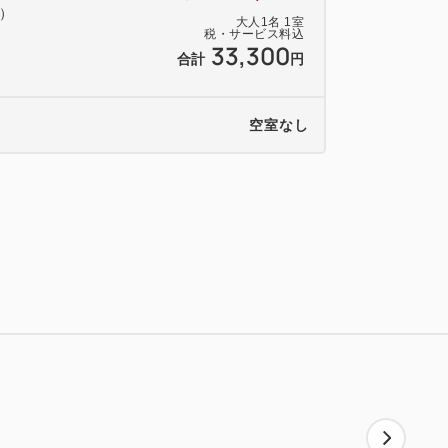
料）
大人
1
名
1
室
税・サービス料込
33,300
「Terrace and Table」
合計
円
 （9：30最終入店）
空室なし
ビ
YouTube／AbemaTVなど
可、クロームキャスト機能内蔵
ルはご持参ください）
のベッドでぐっすり就寝
場付き浴室でゆったりバスタイム
アはご持参ください）
Cあり・コインランドリー有料）