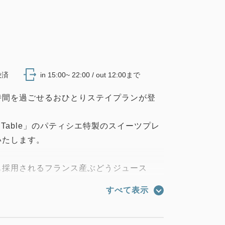
決済
in 15:00~ 22:00 / out 12:00まで
時間を過ごせるおひとりステイプランが登
nd Table」のパティシエ特製のスイーツプレ
いたします。
も採用されるフランス産ぶどうジュース
すべて表示
レミアムジュースで、芳醇な香りをご堪能
剤で、贅沢なバスタイムをお楽しみいただ