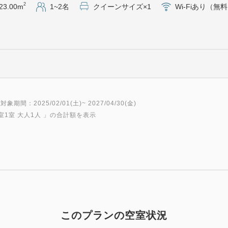
2
23.00m
1~2名
クイーンサイズ×1
Wi-Fiあり（無
朝食会場 2階オールデイダイニング
提供時間 6：30～10：00
＜おすすめポイント＞
・全室禁煙
・全室WiFi無料
対象期間：2025/02/01(土)~ 2027/04/30(金)
・足元まで広がる大きな窓
室1室 大人1人
」の合計額を表示
・動画アプリ内蔵49型4Kテレ
NETFLIX／Prime Video／
※お客様のアカウントで接続
※HDMI端子あり（ケーブ
・シモンズ社最高級シリーズ
・レインシャワー完備の洗い
・ジム無料（シューズとウェ
このプランの空室状況
・ランドリーラウンジ有り（P