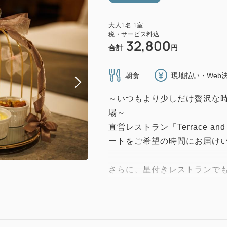
大人
1
名
1
室
税・サービス料込
32,800
合計
円
朝食
現地払い・Web
～いつもより少しだけ贅沢な
場～
直営レストラン「Terrace a
ートをご希望の時間にお届け
さらに、星付きレストランで
「アランミリア」をご用意。
ワイン用ブドウで造られたプ
ください。
また、ホテルおすすめの入浴