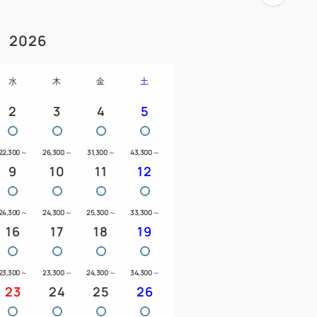
倉まで最短32分 とアクセス至便
2026
泊りいただけます（寝具・アメニティな
水
木
金
土
2
3
4
5
数のみご入力いただき、ご予約くださ
22,300
～
26,300
～
31,300
～
43,300
～
意しておりますので、お子様の人数など
9
10
11
12
ド1台(エキストラベッド除く）につき1名
24,300
～
24,300
～
25,300
～
33,300
～
だきます。
16
17
18
19
2歳までは1,300円にて当日承ります。
23,300
～
23,300
～
24,300
～
34,300
～
23
24
25
26