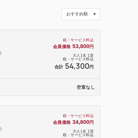
ウト時間＞
チェックアウト ～12：00
税・サービス料込
53,800
会員価格
円
料）
大人
1
名
1
室
税・サービス料込
浴剤 1室1袋
54,300
合計
円
Kneipp ホテルがチョイスした香り
1セット
空室なし
ルドフォーミングウォッシュ・モイスチ
スチュアクリームのセット
ス アラン・ミリア（330ml）1本
税・サービス料込
プレミアムジュース「アラン・ミリア」
34,800
会員価格
円
料）
ルドネ種（白）をご用意
大人
1
名
1
室
税・サービス料込
、お酒が苦手な方でも安心です