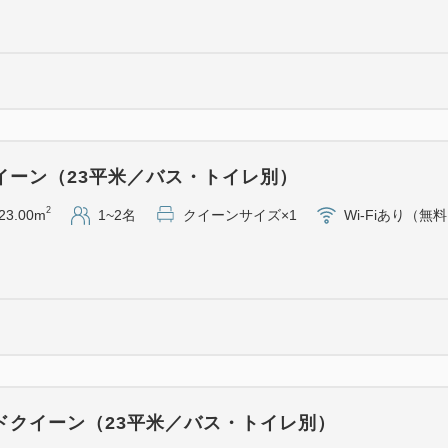
※プレミアムジュース「ア
望をご選択ください
・パティシエ特製スイーツプ
チョコ／ナッツ）
※スイーツの内容は時期に
※スイーツプレートのみ当日1
イーン（23平米／バス・トイレ別）
します ご予約時にご希望時
2
23.00m
1~2名
クイーンサイズ×1
Wi-Fiあり（無
当日の状況により、お届け
す 予めご了承くださいませ
※装飾の色やデザインはイ
＜クチコミ高評価！こだわり
直営レストラン Terrace a
楽しみいただけます。
ライブキッチンで焼き上げる
ドクイーン（23平米／バス・トイレ別）
家族でお楽しみいただけるメニ