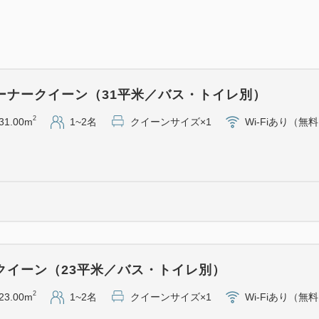
けます。
＜チェックイン／チェックア
チェックイン 15：00～ ／ 
ーナークイーン（31平米／バス・トイレ別）
＜特典＞
2
31.00m
1~2名
クイーンサイズ×1
Wi-Fiあり（無
・Kneipp（クナイプ）社製入
ドイツ生まれの自然派ブランド
の入浴剤をご用意いたします
・DHCスキンケアセット 1名
クレンジングオイル・マイ
ュアローション・ダブルモイ
・フランス産高級グレープジュー
クイーン（23平米／バス・トイレ別）
ワイン用ぶどうで造られた
2
23.00m
1~2名
クイーンサイズ×1
Wi-Fiあり（無
をメルロー種（赤）or シャ
※ノンアルコールですので