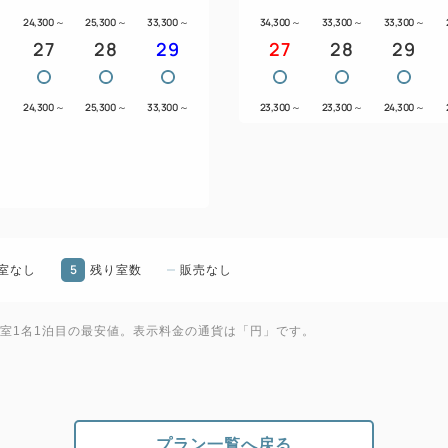
～
24,300
～
25,300
～
33,300
～
34,300
～
33,300
～
33,300
～
27
28
29
27
28
29
～
24,300
～
25,300
～
33,300
～
23,300
～
23,300
～
24,300
～
5
室なし
残り室数
販売なし
1室1名1泊目の最安値。表示料金の通貨は「円」です。
プラン一覧へ戻る