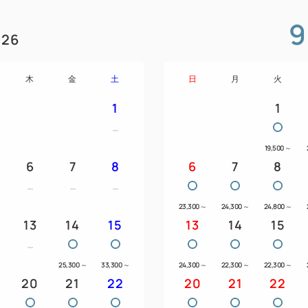
・品川／横浜にも1駅8分 鎌
9
26
＜添い寝のお子様について＞
小学生のお子様まで無料でお
木
金
土
日
月
火
し）。
1
1
ご予約される際は、大人の人
い。
19,500
～
お子様用のアメニティをご用
6
7
8
6
7
8
事前にご連絡くださいませ。
なお、添い寝のお子様はベッ
23,300
～
24,300
～
24,800
～
までのご利用に限らせていた
13
14
15
13
14
15
お子様は5歳以下無料、6歳～1
～
25,300
～
33,300
～
24,300
～
22,300
～
22,300
～
20
21
22
20
21
22
写真は全てイメージです。