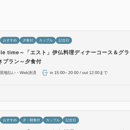
タリティマインドが詰まった
洗い場・浴槽別なのでゆった
す。
■メトロポリタンフロア 24
おすすめ
夕食付
カップル
記念日
【客室設備＆備品】
◆シモンズ社製ベッド
able time～「エスト」伊仏料理ディナーコース＆グ
○ナイトウェア
きプラン～夕食付
○バスローブ
現地払い・Web決済
in 15:00~ 20:00 / out 12:00まで
○ドライヤー
○クレンジングオイル、ジェ
○シャンプー、コンディショ
○バスソルト
○冷蔵庫
○加湿機能付き空気清浄機
おすすめ
夕・朝食付
カップル
記念日
○液晶テレビ