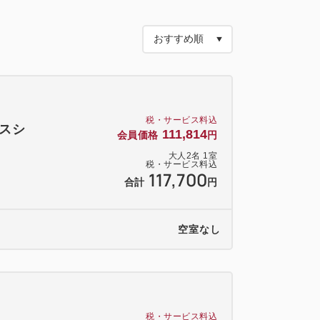
高級客室です。
りしたバスタイムをお楽しみいただけま
階
税・サービス料込
ラスシ
111,814
会員価格
円
大人
2
名
1
室
税・サービス料込
117,700
合計
円
ルローション、ミルキージェル
ナー、ボディソープ
空室なし
税・サービス料込