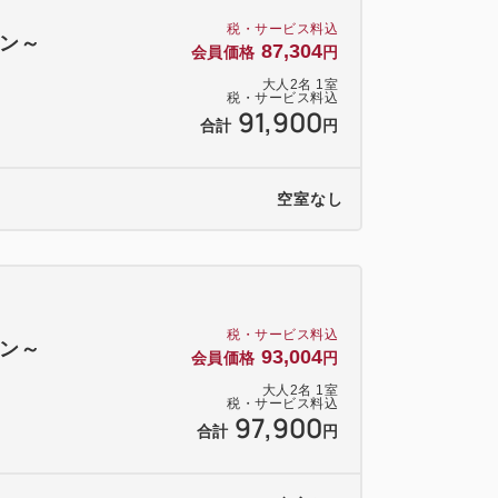
税・サービス料込
ン～
87,304
会員価格
円
大人
2
名
1
室
税・サービス料込
91,900
合計
円
空室なし
税・サービス料込
ン～
93,004
会員価格
円
大人
2
名
1
室
税・サービス料込
97,900
合計
円