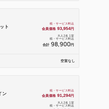
税・サービス料込
ケット
93,954
会員価格
円
大人
2
名
1
室
税・サービス料込
98,900
合計
円
空室なし
税・サービス料込
イン
91,294
会員価格
円
大人
2
名
1
室
税・サービス料込