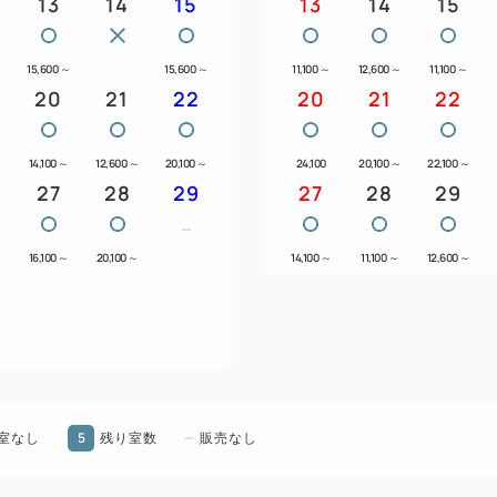
13
14
15
13
14
15
・チケットの有効期限は、チェ
・チェックアウトの際に必ず
い致します。
15,600
～
15,600
～
11,100
～
12,600
～
11,100
～
20
21
22
【施設ご利用対象年齢16歳以
20
21
22
16歳未満の方、妊婦の方、飲
はご利用いただけませんので
14,100
～
12,600
～
20,100
～
24,100
20,100
～
22,100
～
す。
27
28
29
27
28
29
◆駐車場について
16,100
～
20,100
～
14,100
～
11,100
～
12,600
～
秋田駅（西口）に併設してい
ス第１駐車場」または
ホテル裏手の「ホテルメトロ
ご利用ください。
＜駐車場のご利用料金につい
5
室なし
残り室数
販売なし
駐車料金は、ご1泊につき、普通