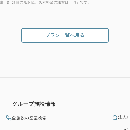
翌日13:00までの24H）
1室1名1泊目の最安値。表示料金の通貨は「円」です。
お車の大きさにより料金が異
※休前日および休日は満車と
※チェックインの際に必ず駐
い。
プラン一覧へ戻る
グループ施設情報
法人
全施設の空室検索
キャ