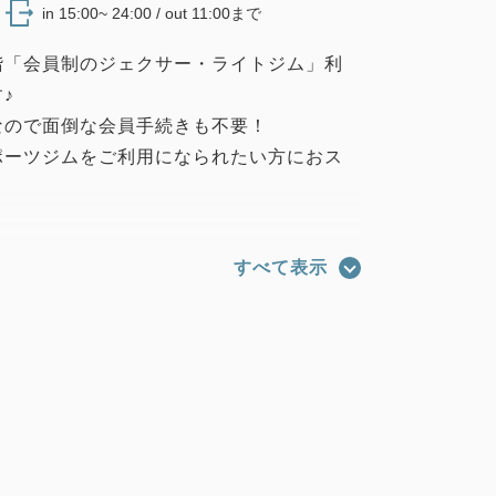
in 15:00~ 24:00 / out 11:00まで
階「会員制のジェクサー・ライトジム」利
♪
なので面倒な会員手続きも不要！
ポーツジムをご利用になられたい方におス
について
すべて表示
ジム『ジェクサー』が、ホテルメトロポリ
開業と同日にオープン！
ジェクサー・ライトジム メトロポリタン秋
ありながら、様々な最新トレーニングマシ
ト・セキュリティ面も強化。安心して24