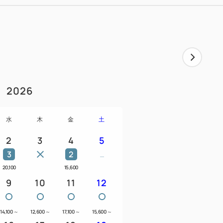
トレーニングマシンを設置。
ーシックマシンから、ストレッチ専用マシ
、ベンチプレスなど本格トレーニングも可
完備。
2026
水
木
金
土
2
3
4
5
3
2
20,100
15,600
9
10
11
12
様「メトロポリタン秋田店」でご利用頂け
ン時にホテルフロントでお渡し致します。
14,100
～
12,600
～
17,100
～
15,600
～