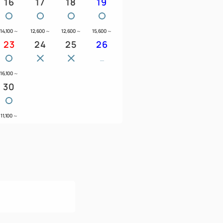
16
17
18
19
ックアウト日の12時まで有効です。
、チケットをご返却いただきますようお願
14,100
～
12,600
～
12,600
～
15,600
～
上の方】
23
24
25
26
酒後の方、入れ墨（タトゥー含）のある方
予めご了承いただきますようお願い致しま
16,100
～
30
11,100
～
る「ホテルメトロポリタン・トピコ・アル
ポリタン・トピコ・アルス第２駐車場」を
て＞
車：1000円となります。（昼13:00から