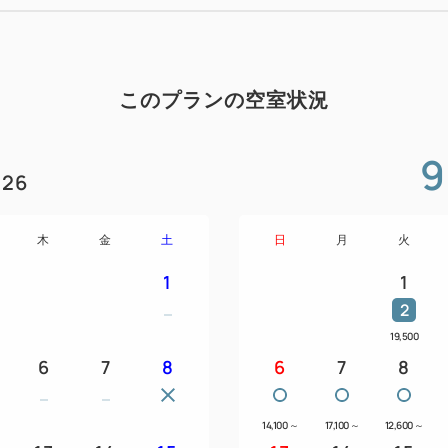
☆充実のトレーニングジム☆
最新テクノジム社製の様々な
初めての方でも使いやすいベ
ンもございます。
このプランの空室状況
スミスマシン、パワーラック
能なフリーウエイトエリアも
9
26
●スタッフによる無料サポート
●オンラインLIVEレッスン
木
金
土
日
月
火
●更衣室（施錠ロッカー有）
1
1
●ユニットシャワー付き
2
＜プラン注意事項＞
19,500
6
7
8
6
7
8
・利用チケット1枚につき1名
ます。
・利用チケットはチェックイ
14,100
～
17,100
～
12,600
～