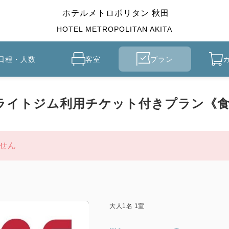
ホテルメトロポリタン 秋田
HOTEL METROPOLITAN AKITA
日程・人数
客室
プラン
・ライトジム利用チケット付きプラン《
せん
大人
1
名
1
室