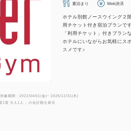
素泊まり
Web決済
ホテル別館ノースウイング２
用チケット付き宿泊プランです
「利用チケット」付きプラン
ホテルにいながらお気軽にス
スメです♪
「ジェクサー・ライトジム」
東北エリア初となるスポーツ
タン秋田別館ノースウイング
別館ノースウイング2階の「
対象期間：2022/04/01(金)~ 2026/12/31(木)
田店」はコンパクト型ジムで
室1室 大人1人
」の合計額を表示
ーンの設置はもちろん、サポー
時間ご利用いただけます。