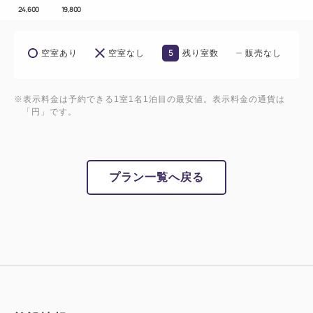
24,600
19,800
5
空室あり
空室なし
残り室数
販売なし
※表示料金は予約できる1室1名1泊目の最安値。表示料金の通貨は
「円」です。
プラン一覧へ戻る