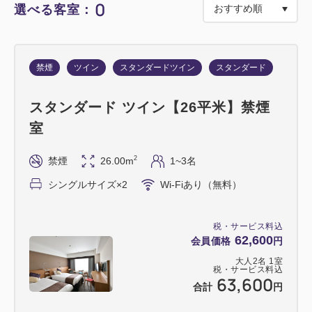
0
選べる客室：
【熊野筆引換場所】
ホテルグランヴィア広島1階 ショッピングウオーク
内 熊野筆セレクトショップ広島店 営業時間10：00
禁煙
ツイン
スタンダードツイン
スタンダード
～19：00
※※※店舗営業時間外はお引換え致しかねます。予め
スタンダード ツイン【26平米】禁煙
ご了承くださいませ。※※※
室
＜▼必ず下記ご確認くださいませ▼＞
2
禁煙
26.00m
1~3名
●商品引換チケットはチェックイン時にお渡しいたし
シングルサイズ×2
Wi-Fiあり（無料）
ます。
なお、有効期限はチェックイン日からチェックアウト
税・サービス料込
日までの熊野筆セレクトショップ広島店営業時間内の
62,600
会員価格
円
みに限らせていただいております。
大人
2
名
1
室
そのため、営業時間内にショップへお越しいただけな
税・サービス料込
63,600
合計
円
い場合は商品の引換え・お渡しが出来かねます。
プランご予約時に、ご滞在中及びショップ営業時間内