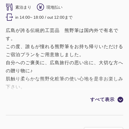
素泊まり
現地払い
in 14:00~ 18:00 / out 12:00まで
広島が誇る伝統的工芸品 熊野筆は国内外で有名で
す。
この度、誰もが憧れる熊野筆をお持ち帰りいただける
ご宿泊プランをご用意致しました。
自分へのご褒美に、広島旅行の思い出に、大切な方へ
の贈り物に♪
肌触り柔らかな熊野化粧筆の使い心地を是非お楽しみ
下さい。
すべて表示
★熊野筆セレクトショップ広島店さまがご用意する6
点の商品の中から、実際に店舗でご覧のうえ、お好き
な商品をお一人さま1点お選びくださいませ。