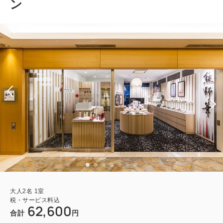
ン
大人
2
名
1
室
税・サービス料込
62,600
合計
円