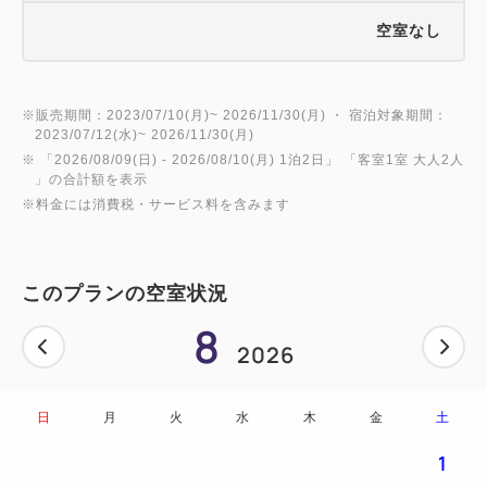
にお越しいただけるご予定であるかご確認のうえお申
空室なし
込みいただきますようご理解のほどお願いいたしま
す。
※販売期間：2023/07/10(月)~ 2026/11/30(月) ・ 宿泊対象期間：
2023/07/12(水)~ 2026/11/30(月)
●大雨や台風接近に伴い広島発着のJRや新幹線不通時
※ 「
2026/08/09(日)
- 2026/08/10(月)
1泊2日
」 「
客室1室 大人2人
は熊野筆セレクトショップ広島店が臨時休業になる場
」の合計額を表示
合がございます。
※料金には消費税・サービス料を含みます
店舗臨時休業の場合は店舗でお選びいただけませんこ
と予めご了承くださいませ。
このプランの空室状況
その場合はチェックイン時にご希望の商品をお選びい
8
いただき、商品は後日お渡し予定でございます。詳細
2026
日
月
火
水
木
金
土
1