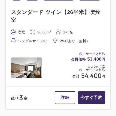
スタンダード ツイン【26平米】喫煙
室
2
喫煙
26.00m
1~3名
シングルサイズ×2
Wi-Fiあり（無料）
税・サービス料込
53,400
会員価格
円
大人
2
名
1
室
税・サービス料込
54,400
合計
円
3
詳細
今すぐ予約
残り
室