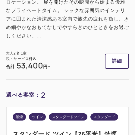
ロケーション。 扉を開けたその瞬間から始まる優雅
なプライベートタイム。 シックな雰囲気のインテリ
アに囲まれた清潔感ある室内で旅先の疲れを癒し、き
め細やかなおもてなしでやすらぎのひとときをお過ご
しください。...
大人
2
名
1
室
税・サービス料込
詳細
53,400
合計
円~
2
選べる客室：
禁煙
ツイン
スタンダードツイン
スタンダード
スタンダード ツイン【26平米】禁煙