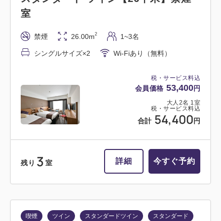
室
2
禁煙
26.00m
1~3名
シングルサイズ×2
Wi-Fiあり（無料）
税・サービス料込
53,400
会員価格
円
大人
2
名
1
室
税・サービス料込
54,400
合計
円
3
詳細
今すぐ予約
残り
室
喫煙
ツイン
スタンダードツイン
スタンダード