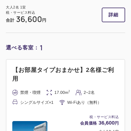
大人
2
名
1
室
税・サービス料込
詳細
36,600
合計
円
1
選べる客室：
【お部屋タイプおまかせ】2名様ご利
用
2
禁煙・喫煙
17.00m
2~2名
シングルサイズ×1
Wi-Fiあり（無料）
税・サービス料込
36,600
会員価格
円