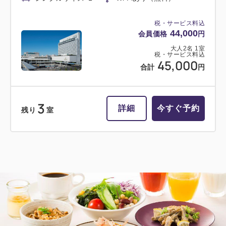
税・サービス料込
44,000
会員価格
円
大人
2
名
1
室
税・サービス料込
45,000
合計
円
3
詳細
今すぐ予約
残り
室