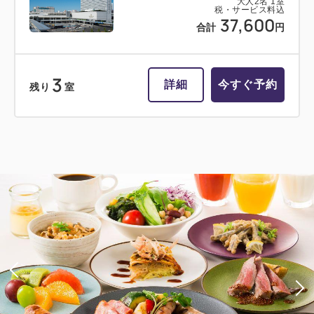
大人
2
名
1
室
税・サービス料込
37,600
合計
円
3
詳細
今すぐ予約
残り
室