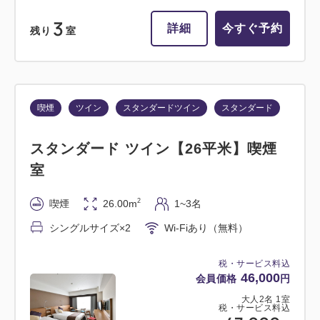
3
詳細
今すぐ予約
残り
室
喫煙
ツイン
スタンダードツイン
スタンダード
スタンダード ツイン【26平米】喫煙
室
2
喫煙
26.00m
1~3名
シングルサイズ×2
Wi-Fiあり（無料）
税・サービス料込
46,000
会員価格
円
大人
2
名
1
室
税・サービス料込