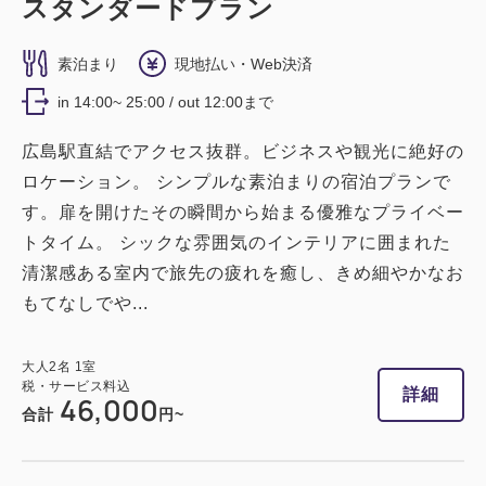
スタンダードプラン
素泊まり
現地払い・Web決済
in 14:00~ 25:00 / out 12:00まで
広島駅直結でアクセス抜群。ビジネスや観光に絶好の
ロケーション。 シンプルな素泊まりの宿泊プランで
す。扉を開けたその瞬間から始まる優雅なプライベー
トタイム。 シックな雰囲気のインテリアに囲まれた
清潔感ある室内で旅先の疲れを癒し、きめ細やかなお
もてなしでや...
大人
2
名
1
室
税・サービス料込
詳細
46,000
合計
円~