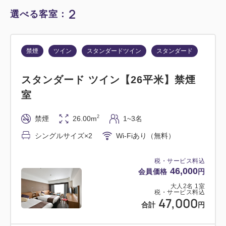
2
選べる客室：
禁煙
ツイン
スタンダードツイン
スタンダード
スタンダード ツイン【26平米】禁煙
室
2
禁煙
26.00m
1~3名
シングルサイズ×2
Wi-Fiあり（無料）
税・サービス料込
46,000
会員価格
円
大人
2
名
1
室
税・サービス料込
47,000
合計
円