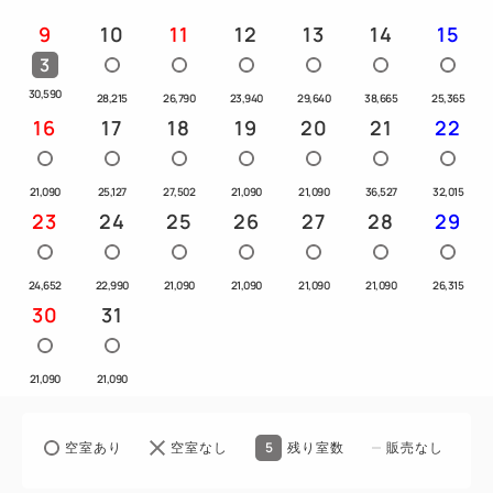
ムページをご確認ください。
9
10
11
12
13
14
15
3
■チェックイン・チェックアウト・荷物について
30,590
28,215
26,790
23,940
29,640
38,665
25,365
・チェックイン 15:00 / チェックアウト 11:00
16
17
18
19
20
21
22
・チェックイン・チェックアウト当日であれば、お荷
物をフロントにて無料でお預かりいたします。
21,090
25,127
27,502
21,090
21,090
36,527
32,015
・宅配便をホテル宛に送付する場合は、伝票の備考欄
23
24
25
26
27
28
29
に「宿泊日・予約名」が分かるようにご記入いただき
ご送付ください（着払い・代引き・クール等のお荷物
24,652
22,990
21,090
21,090
21,090
21,090
26,315
は受け付けておりません）。
30
31
■ご案内
21,090
21,090
・インターネット予約、事前決済限定です（お電話で
はお申し込みいただけません）。
・当ホテルは名古屋駅の上に位置しており、客室で電
5
空室あり
空室なし
残り室数
販売なし
車の音が聞こえる場合がございます