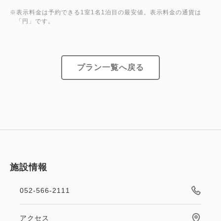
・12歳（小学生）以下のお子様は添い寝としてもご
※表示料金は予約できる1室1名1泊目の最安値。表示料金の通貨は
利用いただけます。
「円」です。
・添い寝は、大人1名様につきお子様1名様、かつ正
ベッド1台につき1名様までとさせていただきます。
・駐車場料金は一泊（15:00～翌11:30） 2,200円の
プラン一覧へ戻る
ご優待料金をフロントにてご精算ください。
・チェックイン15:00～、チェックアウト11:00ま
で。
・チェックイン日の15:00より前、チェックアウト日
の11:30以降の駐車場料金についての優待はございま
せん。
・出庫時に駐車場で実費分をご精算ください。
施設情報
■プラン規定
052-566-2111
・ご予約は、宿泊日の3日前まで承ります。
・お取消し・変更は宿泊日の2日前までにお願いいた
アクセス