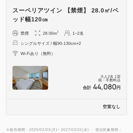
レゴランドⓇの余韻にひたり、快適なベッドで横にな
スーペリアツイン 【禁煙】 28.0㎡/ベ
り、素敵な夢をご覧ください☆
ッド幅120㎝
その③ ♪ご宿泊者限定のレストランご優待♪
2
禁煙
28.00m
1~2名
同じビル内の12階・13階にあるタワーズプラザ・ゲ
シングルサイズ / 幅90-130cm×2
ートタワープラザ レストラン街 約50店舗での優待特
Wi-Fiあり（無料）
典がございます。
詳しくはチェックイン時、フロントスタッフにお問い
合わせください。【一部除外店舗あり】
大人
2
名
1
室
税・手数料込
44,080
■レゴランドⓇチケットについてのご案内
合計
円
・ホテルで購入したチケットは、入場制限時でも入場
を保証してます。現地でのチケット引き換えも不要。
空室なし
安心してご入場いただけます。
・チェックイン前にご利用のお客様は、フロントにて
チケットをお渡しいたします。お荷物はホテルにお預
※販売期間：2025/02/03(月)~ 2027/03/31(水) ・ 宿泊対象期間：