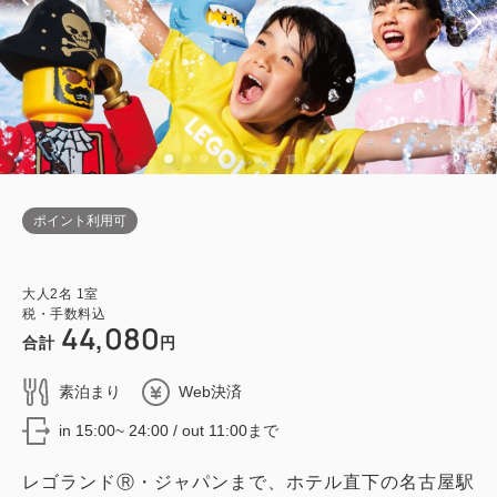
ポイント利用可
大人
2
名
1
室
税・手数料込
44,080
合計
円
素泊まり
Web決済
in 15:00~ 24:00 / out 11:00まで
レゴランドⓇ・ジャパンまで、ホテル直下の名古屋駅