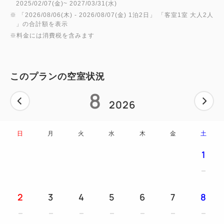
2025/02/07(金)~ 2027/03/31(水)
けいただき身軽にレゴランドⓇまでお越しください。
※ 「
2026/08/06(木)
- 2026/08/07(金)
1泊2日
」 「
客室1室 大人2人
日付変更・人数変更・キャンセルは承れませんので
」の合計額を表示
ご注意ください。
※料金には消費税を含みます
・大人2~3名様（19歳以上）のチケットのついたプラ
ンです。【18歳以下でも大人のチケットのお渡しに
このプランの空室状況
なります】
・添寝のお子様は、別途ホテルでチケットの購入が可
8
2026
能です。フロントカウンターでのお手続きをお願いい
たします。
・ご予約時に、ご利用日、代表者名・Eメールアドレ
日
月
火
水
木
金
土
ス・お電話番号のご入力をお願いいたします。
1
・レゴランドⓇのご利用日はチェックイン日もしくは
チェックアウト日でお選びいただけます。
※レゴランドⓇ休園日はご利用いただけません。
2
3
4
5
6
7
8
・1DAYパスポートご利用に際しての規約や休園日等
詳細につきましてはレゴランドⓇ・ジャパン公式ホー