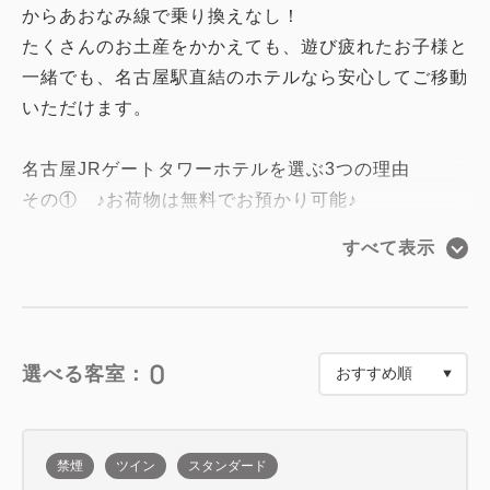
からあおなみ線で乗り換えなし！
たくさんのお土産をかかえても、遊び疲れたお子様と
一緒でも、名古屋駅直結のホテルなら安心してご移動
いただけます。
名古屋JRゲートタワーホテルを選ぶ3つの理由
その① ♪お荷物は無料でお預かり可能♪
名古屋駅へ到着されたら、コインロッカーを探す手間
すべて表示
なく、ホテルへ荷物を預けて身軽にレゴランドⓇやシ
ョッピング、名古屋観光へお出かけください。
また、チェックアウト後も当日のお引き取りならお荷
物をお預かりします。
0
選べる客室：
その② ♪遊び疲れても充実のサービスでゆったり♪
コーヒーマシンで寛ぎのひと時を過ごすもよし、入浴
禁煙
ツイン
スタンダード
剤を入れてお風呂でゆっくり疲れを癒すのもよし、