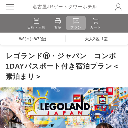
名古屋JRゲートタワーホテル
日程・人数
客室
プラン
カート
8/6(木)~8/7(金)
大人2名, 1室
レゴランドⓇ・ジャパン コンボ
1DAYパスポート付き宿泊プラン＜
素泊まり＞