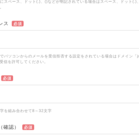
にスペース、ドット(.)、()などが明記されている場合はスペース、ドット(.)
。
レス
必須
でパソコンからのメールを受信拒否する設定をされている場合はドメイン「jrhote
受信を許可してください。
必須
字を組み合わせて8～32文字
（確認）
必須