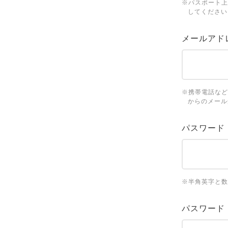
※パスポート上
してください
メールアド
※携帯電話など
からのメール
パスワード
※半角英字と数
パスワード