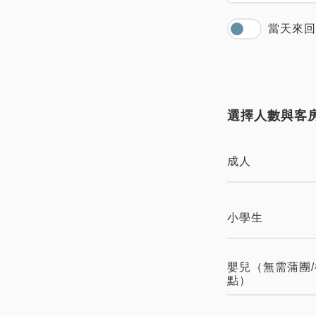
當天來回
選擇人數與客
成人
小學生
嬰兒（無需蒲團/
點）