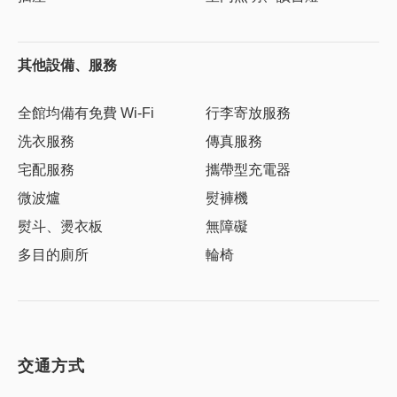
其他設備、服務
全館均備有免費 Wi-Fi
行李寄放服務
洗衣服務
傳真服務
宅配服務
攜帶型充電器
微波爐
熨褲機
熨斗、燙衣板
無障礙
多目的廁所
輪椅
交通方式