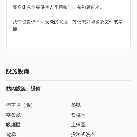
賓客休息室專供客人享用咖啡、茶和礦泉水。
我們也提供附印表機的電腦，方便您列印緊急文件或票
據。
設施設備
館內設施、設備
停車場（費）
餐廳
宴會廳
會議室
吸煙區
上網區
電梯
投幣式洗衣