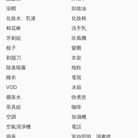
浴帽
卸妝油
化妝水、乳液
化妝棉
棉花棒
洗手乳
牙刷組
吹風機
梳子
髮圈
剃鬚刀
衣架
除臭噴霧
拖鞋
睡衣
電視
VOD
冰箱
礦泉水
快煮壺
茶具組
咖啡
空調
加濕機
空氣清淨機
電話
插座
室內照明、讀書燈