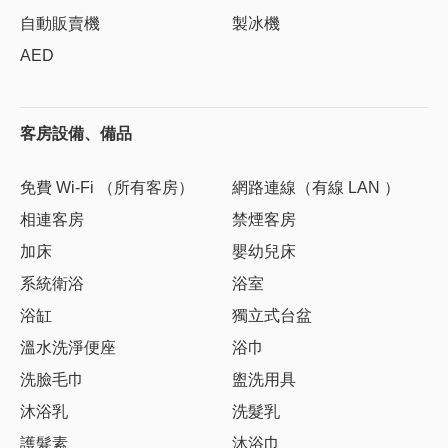
自動販賣機
製冰機
AED
客房設備、備品
免費 Wi-Fi （所有客房）
網路連線（有線 LAN ）
相連客房
禁煙客房
加床
嬰幼兒床
系統衛浴
浴室
浴缸
獨立式台盆
溫水洗淨便座
浴巾
洗臉毛巾
盥洗用具
沐浴乳
洗髮乳
護髮素
沐浴巾