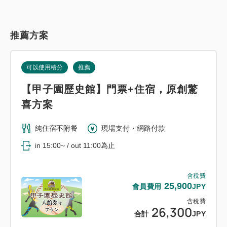
推薦方案
可以使用積分
推薦
【甲子園歷史館】門票+住宿，原創驚
喜方案
純住宿不附餐
現場支付・網路付款
in 15:00~ / out 11:00為止
含稅費
25,900
會員費用
JPY
含稅費
26,300
合計
JPY