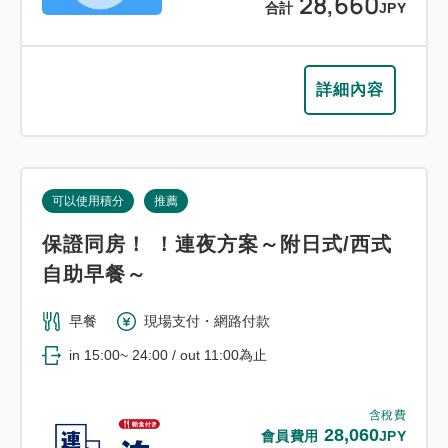
28,660
合計
JPY
詳細內容
可以使用積分
推薦
保證同房！ ！連夜方案～附日式/西式
自助早餐～
早餐
現場支付・網路付款
in 15:00~ 24:00 / out 11:00為止
含稅費
28,060
會員費用
JPY