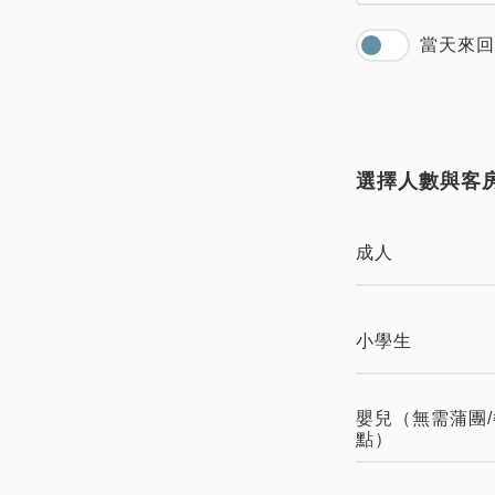
當天來回
選擇人數與客
成人
小學生
嬰兒（無需蒲團/
點）